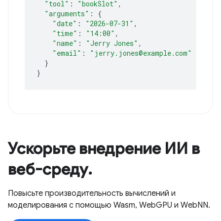
"tool"
:
"bookSlot"
"arguments"
:
{
"date"
:
"2026-07-31"
"time"
:
"14:00"
"name"
:
"Jerry Jones"
"email"
:
"jerry.jones@example.com"
}
}
Ускорьте внедрение ИИ в
веб-среду.
Повысьте производительность вычислений и
моделирования с помощью Wasm, WebGPU и WebNN.