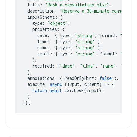
title
:
"Book a consultation slot"
,
description
:
"Reserve a 30-minute consultati
inputSchema
:
{
type
:
"object"
,
properties
:
{
date
:
{
type
:
"string"
,
format
:
"date"
time
:
{
type
:
"string"
},
name
:
{
type
:
"string"
},
email
:
{
type
:
"string"
,
format
:
"email
},
required
:
[
"date"
,
"time"
,
"name"
,
"email
},
annotations
:
{
readOnlyHint
:
false
},
execute
:
async
(
input
,
client
)
=>
{
return
await
api
.
book
(
input
);
}
});