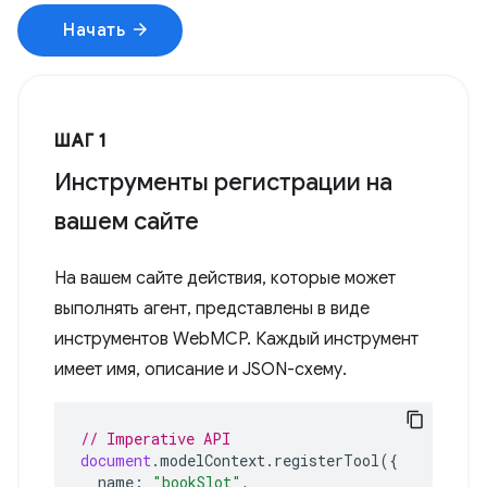
arrow_forward
Начать
ШАГ 1
Инструменты регистрации на
вашем сайте
На вашем сайте действия, которые может
выполнять агент, представлены в виде
инструментов WebMCP. Каждый инструмент
имеет имя, описание и JSON-схему.
// Imperative API
document
.
modelContext
.
registerTool
({
name
:
"bookSlot"
,