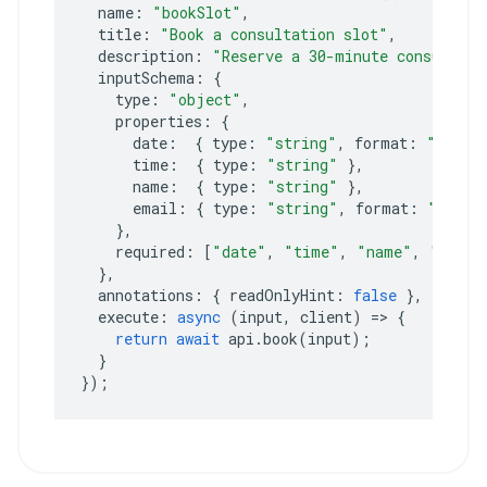
name
:
"bookSlot"
,
title
:
"Book a consultation slot"
,
description
:
"Reserve a 30-minute consultati
inputSchema
:
{
type
:
"object"
,
properties
:
{
date
:
{
type
:
"string"
,
format
:
"date"
time
:
{
type
:
"string"
},
name
:
{
type
:
"string"
},
email
:
{
type
:
"string"
,
format
:
"email
},
required
:
[
"date"
,
"time"
,
"name"
,
"email
},
annotations
:
{
readOnlyHint
:
false
},
execute
:
async
(
input
,
client
)
=>
{
return
await
api
.
book
(
input
);
}
});