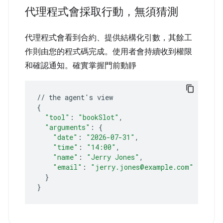
代理程式會採取行動，無須猜測
代理程式會看到合約、提供結構化引數，其餘工
作則由您的程式碼完成。使用者會持續收到權限
和確認通知。確實掌握門前動靜
//
the
agent
'
s
{
"tool"
:
"bookSlot"
"arguments"
:
{
"date"
:
"2026-07-31"
"time"
:
"14:00"
"name"
:
"Jerry Jones"
"email"
:
"jerry.jones@example.com"
}
}