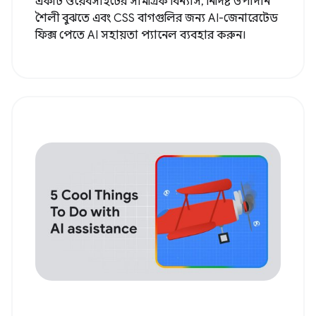
একটি ওয়েবসাইটের সামগ্রিক বিন্যাস, নির্দিষ্ট উপাদান
শৈলী বুঝতে এবং CSS বাগগুলির জন্য AI-জেনারেটেড
ফিক্স পেতে AI সহায়তা প্যানেল ব্যবহার করুন।