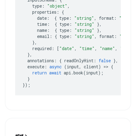
type
:
"object"
,
properties
:
{
date
:
{
type
:
"string"
,
format
:
"date"
time
:
{
type
:
"string"
},
name
:
{
type
:
"string"
},
email
:
{
type
:
"string"
,
format
:
"email
},
required
:
[
"date"
,
"time"
,
"name"
,
"email
},
annotations
:
{
readOnlyHint
:
false
},
execute
:
async
(
input
,
client
)
=>
{
return
await
api
.
book
(
input
);
}
});