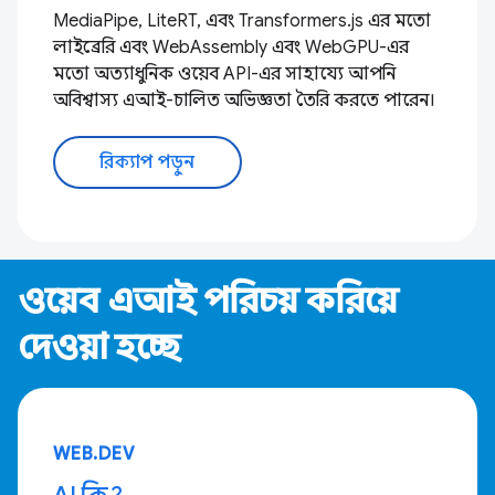
MediaPipe, LiteRT, এবং Transformers.js এর মতো
লাইব্রেরি এবং WebAssembly এবং WebGPU-এর
মতো অত্যাধুনিক ওয়েব API-এর সাহায্যে আপনি
অবিশ্বাস্য এআই-চালিত অভিজ্ঞতা তৈরি করতে পারেন।
রিক্যাপ পড়ুন
ওয়েব এআই পরিচয় করিয়ে
দেওয়া হচ্ছে
WEB.DEV