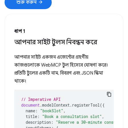
arrow_forward
শুরু করুন
ধাপ 1
আপনার সাইট টুলস নিবন্ধন করে
আপনার সাইট একজন এজেন্টের গ্রহণীয়
কাজগুলোকে WebMCP টুল হিসেবে ঘোষণা করে।
প্রতিটি টুলের একটি নাম, বিবরণ এবং JSON স্কিমা
থাকে।
// Imperative API
document
.
modelContext
.
registerTool
({
name
:
"bookSlot"
,
title
:
"Book a consultation slot"
,
description
:
"Reserve a 30-minute consultati
inputSchema
:
{