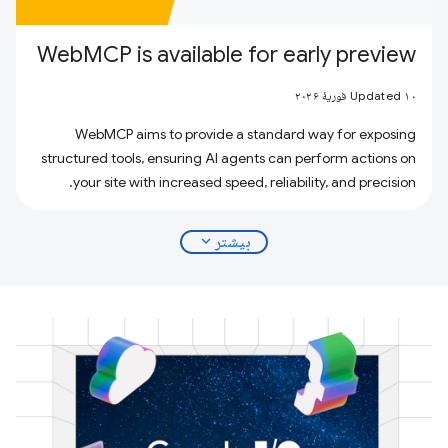
WebMCP is available for early preview
Updated ۱۰ فوریهٔ ۲۰۲۶
WebMCP aims to provide a standard way for exposing
structured tools, ensuring AI agents can perform actions on
your site with increased speed, reliability, and precision.
expand_more
بیشتر