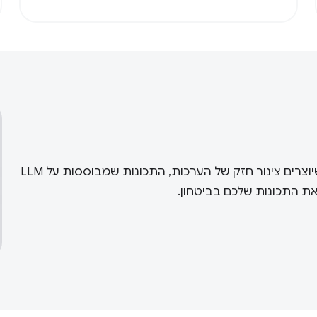
הערכות (או evals) הן בדיקות של תכונות ה-AI שלכם. כשיוצרים צינור חזק של הערכות, התכונות שמבוססות על LLM
ת התכונות שלכם בביטחון.