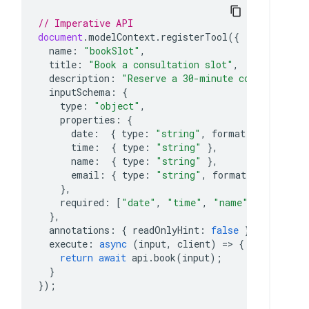
// Imperative API
document
.
modelContext
.
registerTool
({
name
:
"bookSlot"
,
title
:
"Book a consultation slot"
,
description
:
"Reserve a 30-minute consultation
inputSchema
:
{
type
:
"object"
,
properties
:
{
date
:
{
type
:
"string"
,
format
:
"date"
},
time
:
{
type
:
"string"
},
name
:
{
type
:
"string"
},
email
:
{
type
:
"string"
,
format
:
"email"
},
required
:
[
"date"
,
"time"
,
"name"
,
"email"
]
},
annotations
:
{
readOnlyHint
:
false
},
execute
:
async
(
input
,
client
)
=>
{
return
await
api
.
book
(
input
);
}
});