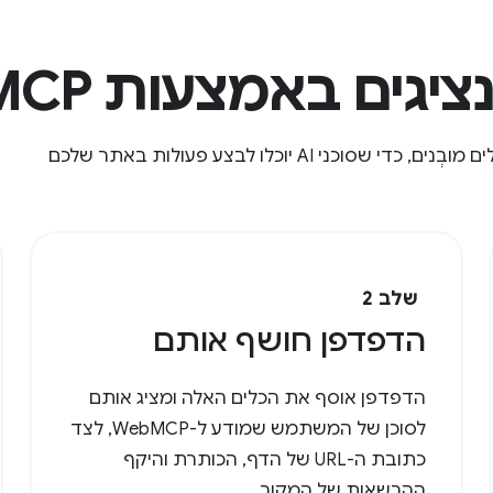
ים באמצעות WebMCP
מטרת WebMCP היא לספק דרך סטנדרטית לחשיפת כלים מובְנים, כדי שסוכני AI יוכלו לבצע פעולות באתר שלכם
שלב 2
הדפדפן חושף אותם
הדפדפן אוסף את הכלים האלה ומציג אותם
לסוכן של המשתמש שמודע ל-WebMCP, לצד
כתובת ה-URL של הדף, הכותרת והיקף
ההרשאות של המקור.