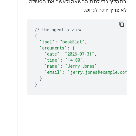
בתהליך כדי לתת הרשאה ולאשר את הפעולה.
לא צריך יותר לנחש.
//
the
agent
'
s
{
"tool"
:
"bookSlot"
"arguments"
:
{
"date"
:
"2026-07-31"
"time"
:
"14:00"
"name"
:
"Jerry Jones"
"email"
:
"jerry.jones@example.com"
}
}