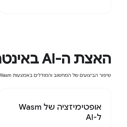
האצת ה-AI באינטרנט
שיפור הביצועים של המחשוב והמודלים באמצעות Wasm,‏ WebGPU ו-WebNN.
אופטימיזציה של Wasm
ל-AI