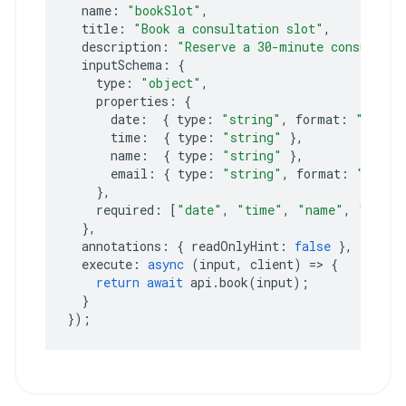
name
:
"bookSlot"
,
title
:
"Book a consultation slot"
,
description
:
"Reserve a 30-minute consultati
inputSchema
:
{
type
:
"object"
,
properties
:
{
date
:
{
type
:
"string"
,
format
:
"date"
time
:
{
type
:
"string"
},
name
:
{
type
:
"string"
},
email
:
{
type
:
"string"
,
format
:
"email
},
required
:
[
"date"
,
"time"
,
"name"
,
"email
},
annotations
:
{
readOnlyHint
:
false
},
execute
:
async
(
input
,
client
)
=>
{
return
await
api
.
book
(
input
);
}
});