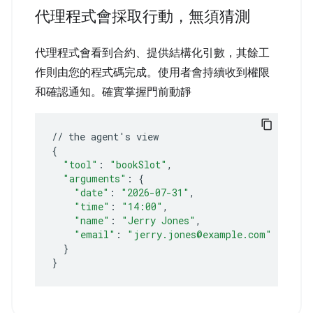
代理程式會採取行動，無須猜測
代理程式會看到合約、提供結構化引數，其餘工
作則由您的程式碼完成。使用者會持續收到權限
和確認通知。確實掌握門前動靜
//
the
agent
'
s
{
"tool"
:
"bookSlot"
"arguments"
:
{
"date"
:
"2026-07-31"
"time"
:
"14:00"
"name"
:
"Jerry Jones"
"email"
:
"jerry.jones@example.com"
}
}