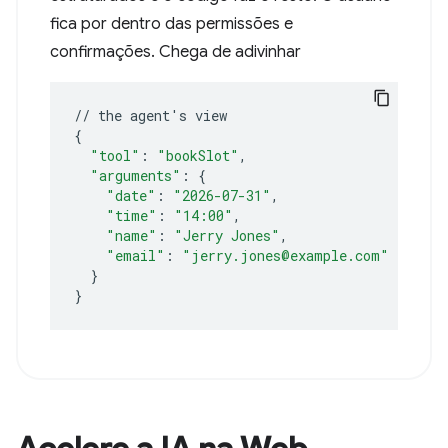
fica por dentro das permissões e
confirmações. Chega de adivinhar
//
the
agent
'
s
{
"tool"
:
"bookSlot"
"arguments"
:
{
"date"
:
"2026-07-31"
"time"
:
"14:00"
"name"
:
"Jerry Jones"
"email"
:
"jerry.jones@example.com"
}
}