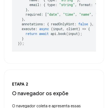
email
:
{
type
:
"string"
,
format
:
"email
},
required
:
[
"date"
,
"time"
,
"name"
,
"email
},
annotations
:
{
readOnlyHint
:
false
},
execute
:
async
(
input
,
client
)
=>
{
return
await
api
.
book
(
input
);
}
});
ETAPA 2
O navegador os expõe
O navegador coleta e apresenta essas