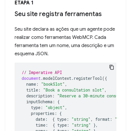
ETAPA 1
Seu site registra ferramentas
Seu site declara as ações que um agente pode
realizar como ferramentas WebMCP. Cada
ferramenta tem um nome, uma descrição e um
esquema JSON.
// Imperative API
document
.
modelContext
.
registerTool
({
name
:
"bookSlot"
,
title
:
"Book a consultation slot"
,
description
:
"Reserve a 30-minute consultati
inputSchema
:
{
type
:
"object"
,
properties
:
{
date
:
{
type
:
"string"
,
format
:
"date"
time
:
{
type
:
"string"
},
name
:
{
type
:
"string"
},