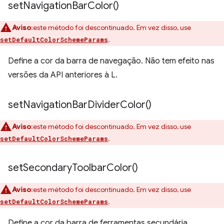
set
Navigation
Bar
Color(
)
Aviso
:este método foi descontinuado. Em vez disso, use
.
setDefaultColorSchemeParams
Define a cor da barra de navegação. Não tem efeito nas
versões da API anteriores à L.
set
Navigation
Bar
Divider
Color(
)
Aviso
:este método foi descontinuado. Em vez disso, use
.
setDefaultColorSchemeParams
set
Secondary
Toolbar
Color(
)
Aviso
:este método foi descontinuado. Em vez disso, use
.
setDefaultColorSchemeParams
Define a cor da barra de ferramentas secundária.