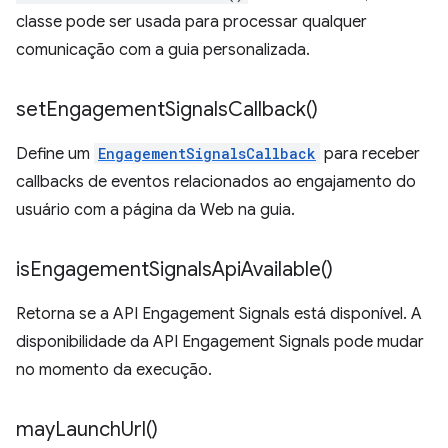
classe pode ser usada para processar qualquer
comunicação com a guia personalizada.
set
Engagement
Signals
Callback(
)
Define um
EngagementSignalsCallback
para receber
callbacks de eventos relacionados ao engajamento do
usuário com a página da Web na guia.
is
Engagement
Signals
Api
Available(
)
Retorna se a API Engagement Signals está disponível. A
disponibilidade da API Engagement Signals pode mudar
no momento da execução.
may
Launch
Url(
)