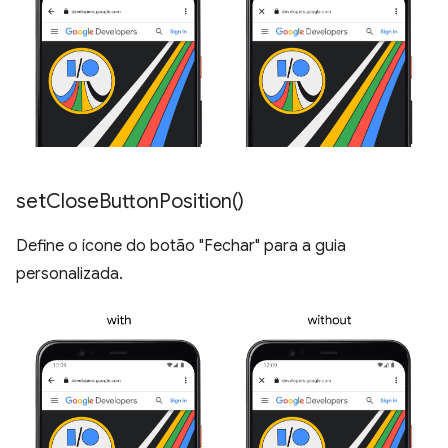
set
Close
Button
Position(
)
Define o ícone do botão "Fechar" para a guia
personalizada.