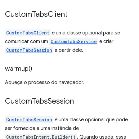
Custom
Tabs
Client
CustomTabsClient
é uma classe opcional para se
comunicar com um
CustomTabsService
e criar
CustomTabsSession
a partir dele.
warmup(
)
Aqueça o processo do navegador.
Custom
Tabs
Session
CustomTabsSession
é uma classe opcional que pode
ser fornecida a uma instância de
CustomTabsIntent.Builder()
. Quando usada, essa