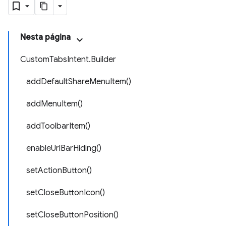
Nesta página
CustomTabsIntent.Builder
addDefaultShareMenuItem()
addMenuItem()
addToolbarItem()
enableUrlBarHiding()
setActionButton()
setCloseButtonIcon()
setCloseButtonPosition()