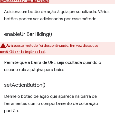
.
setSecondaryToolbarViews
Adiciona um botão de ação à guia personalizada. Vários
botões podem ser adicionados por esse método.
enable
Url
Bar
Hiding(
)
Aviso
:este método foi descontinuado. Em vez disso, use
.
setUrlBarHidingEnabled
Permite que a barra de URL seja ocultada quando o
usuário rola a página para baixo.
set
Action
Button(
)
Define o botão de ação que aparece na barra de
ferramentas com o comportamento de coloração
padrão.