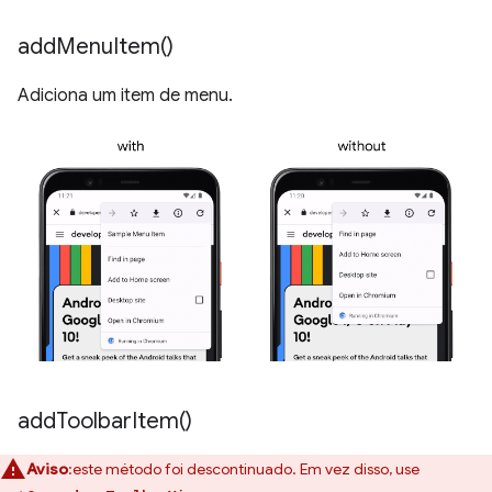
add
Menu
Item(
)
Adiciona um item de menu.
add
Toolbar
Item(
)
Aviso
:este método foi descontinuado. Em vez disso, use