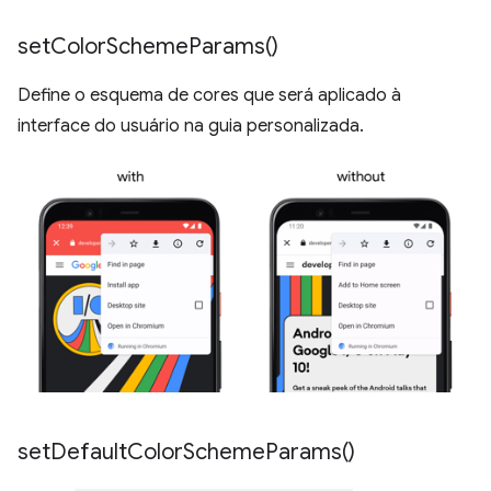
set
Color
Scheme
Params(
)
Define o esquema de cores que será aplicado à
interface do usuário na guia personalizada.
set
Default
Color
Scheme
Params(
)