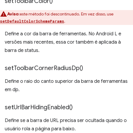
set
Toolbar
Color(
)
Aviso
:este método foi descontinuado. Em vez disso, use
.
setDefaultColorSchemeParams
Define a cor da barra de ferramentas. No Android L e
versões mais recentes, essa cor também é aplicada à
barra de status.
set
Toolbar
Corner
Radius
Dp(
)
Define o raio do canto superior da barra de ferramentas
em dp.
set
Url
Bar
Hiding
Enabled(
)
Define se a barra de URL precisa ser ocultada quando o
usuário rola a página para baixo.