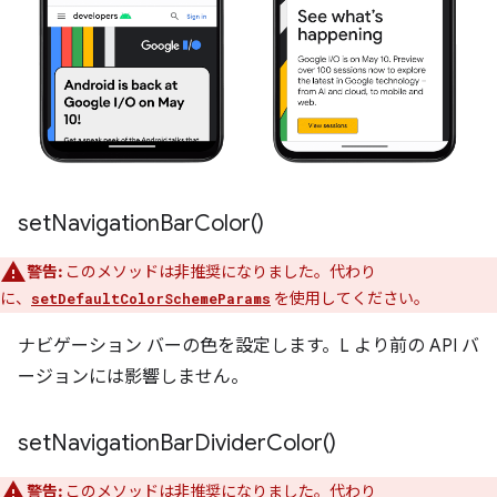
set
Navigation
Bar
Color(
)
警告:
このメソッドは非推奨になりました。代わり
に、
を使用してください。
setDefaultColorSchemeParams
ナビゲーション バーの色を設定します。L より前の API バ
ージョンには影響しません。
set
Navigation
Bar
Divider
Color(
)
警告:
このメソッドは非推奨になりました。代わり