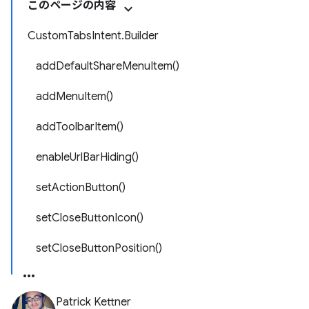
このページの内容
CustomTabsIntent.Builder
addDefaultShareMenuItem()
addMenuItem()
addToolbarItem()
enableUrlBarHiding()
setActionButton()
setCloseButtonIcon()
setCloseButtonPosition()
Patrick Kettner