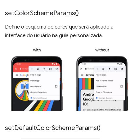
set
Color
Scheme
Params(
)
Define o esquema de cores que será aplicado à
interface do usuário na guia personalizada.
set
Default
Color
Scheme
Params(
)