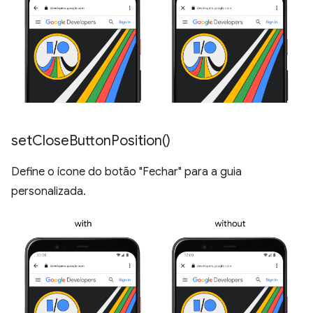
set
Close
Button
Position(
)
Define o ícone do botão "Fechar" para a guia
personalizada.