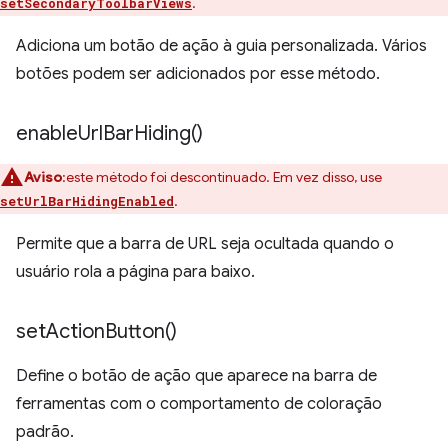
.
setSecondaryToolbarViews
Adiciona um botão de ação à guia personalizada. Vários
botões podem ser adicionados por esse método.
enable
Url
Bar
Hiding(
)
Aviso
:este método foi descontinuado. Em vez disso, use
.
setUrlBarHidingEnabled
Permite que a barra de URL seja ocultada quando o
usuário rola a página para baixo.
set
Action
Button(
)
Define o botão de ação que aparece na barra de
ferramentas com o comportamento de coloração
padrão.