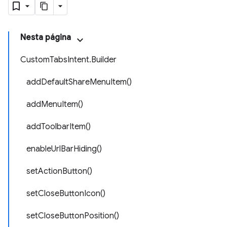
Nesta página
CustomTabsIntent.Builder
addDefaultShareMenuItem()
addMenuItem()
addToolbarItem()
enableUrlBarHiding()
setActionButton()
setCloseButtonIcon()
setCloseButtonPosition()