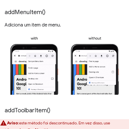
add
Menu
Item(
)
Adiciona um item de menu.
add
Toolbar
Item(
)
Aviso
:este método foi descontinuado. Em vez disso, use