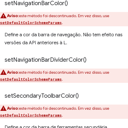
set
Navigation
Bar
Color(
)
Aviso
:este método foi descontinuado. Em vez disso, use
.
setDefaultColorSchemeParams
Define a cor da barra de navegação. Não tem efeito nas
versões da API anteriores à L.
set
Navigation
Bar
Divider
Color(
)
Aviso
:este método foi descontinuado. Em vez disso, use
.
setDefaultColorSchemeParams
set
Secondary
Toolbar
Color(
)
Aviso
:este método foi descontinuado. Em vez disso, use
.
setDefaultColorSchemeParams
Define a cor da barra de ferramentas secundária.