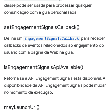
classe pode ser usada para processar qualquer
comunicação com a guia personalizada.
set
Engagement
Signals
Callback(
)
Define um
EngagementSignalsCallback
para receber
callbacks de eventos relacionados ao engajamento do
usuário com a página da Web na guia.
is
Engagement
Signals
Api
Available(
)
Retorna se a API Engagement Signals está disponível. A
disponibilidade da API Engagement Signals pode mudar
no momento da execução.
may
Launch
Url(
)