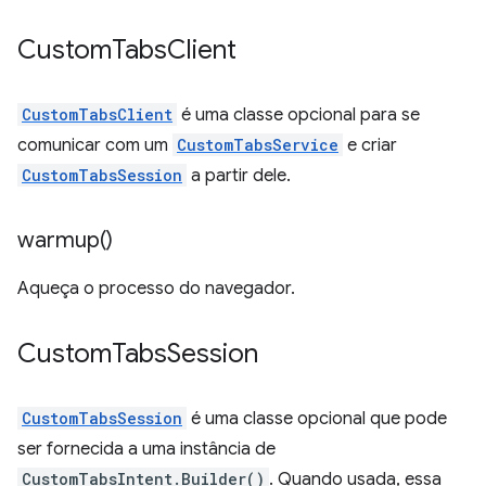
Custom
Tabs
Client
CustomTabsClient
é uma classe opcional para se
comunicar com um
CustomTabsService
e criar
CustomTabsSession
a partir dele.
warmup(
)
Aqueça o processo do navegador.
Custom
Tabs
Session
CustomTabsSession
é uma classe opcional que pode
ser fornecida a uma instância de
CustomTabsIntent.Builder()
. Quando usada, essa