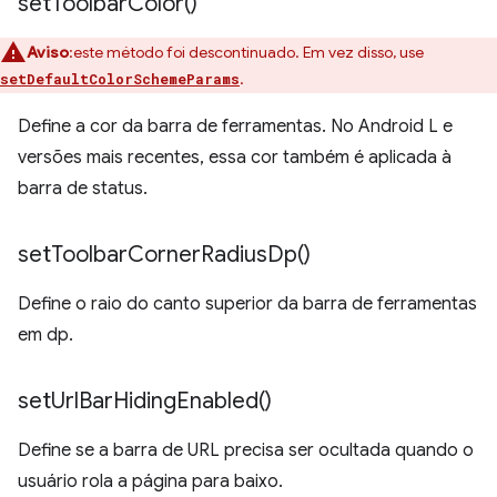
set
Toolbar
Color(
)
Aviso
:este método foi descontinuado. Em vez disso, use
.
setDefaultColorSchemeParams
Define a cor da barra de ferramentas. No Android L e
versões mais recentes, essa cor também é aplicada à
barra de status.
set
Toolbar
Corner
Radius
Dp(
)
Define o raio do canto superior da barra de ferramentas
em dp.
set
Url
Bar
Hiding
Enabled(
)
Define se a barra de URL precisa ser ocultada quando o
usuário rola a página para baixo.