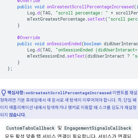
@Override
public
void
onGreatestScrollPercentageIncreased
(
Log
.
d
(
TAG
,
"scroll percentage: "
+
scrollPe
mTextGreatestPercentage
.
setText
(
"scroll perc
}
@Override
public
void
onSessionEnded
(
boolean
didUserIntera
Log
.
d
(
TAG
,
"onSessionEnded (didUserInteract=
mTextSessionEnd
.
setText
(
didUserInteract
?
"s
}
};
핵심사항:
이벤트를 재설
onGreatestScrollPercentageIncreased
정하려면 기본 프레임에서 새 문서로 새 탐색이 이루어져야 합니다. 즉, 단일 페
이지 애플리케이션 내에서 탐색하거나 앵커로 이동할 때 스크롤 심도가 재설정
되지
않습니다
.
CustomTabsCallback
및
EngagementSignalsCallback
모두 활성 맞춤 탭 서비스 연결이 필요합니다. 서비스가 연결되