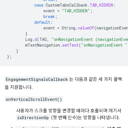
case
CustomTabsCallback
.
TAB_HIDDEN
:
event
=
"TAB_HIDDEN"
;
break
;
default
:
event
=
String
.
valueOf
(
navigationEve
}
Log
.
d
(
TAG
,
"onNavigationEvent (navigationEve
mTextNavigation
.
setText
(
"onNavigationEvent "
}
};
EngagementSignalsCallback
는 다음과 같은 세 가지 콜백
을 지원합니다.
onVerticalScrollEvent()
사용자가 스크롤 방향을 변경할 때마다 호출되며 여기서
isDirectionUp
(첫 번째 인수)는 방향을 나타냅니다.