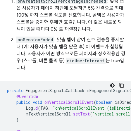
onGreatestScrollPercentageIncreased
: 맞춤 탭
은 사용자가 페이지 하단에 도달하면 5% 간격으로 최대
100% 까지 스크롤 심도를 신호합니다. 콜백은 사용자가
스크롤을 중지한 후에만 호출됩니다. 이 값은 새로운 탐
색이 있을 때마다 0% 로 재설정됩니다.
onSessionEnded
: 맞춤 탭이 참여 신호 전송을 중지할
때 (예: 사용자가 맞춤 탭을 닫은 후) 이 이벤트가 실행됩
니다. 사용자가 어떤 방식으로든 페이지와 상호작용한 경
우 (스크롤, 버튼 클릭 등)
didUserInteract
는 true입
니다.
private
EngagementSignalsCallback
mEngagementSignals
@Override
public
void
onVerticalScrollEvent
(
boolean
isDire
Log
.
d
(
TAG
,
"onVerticalScrollEvent (isDirecti
mTextVerticalScroll
.
setText
(
"vertical scroll
}