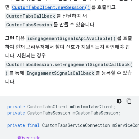
면
CustomTabsClient.newSession()
를 호출하고
CustomTabsCallback
를 전달하여 새
CustomTabsSession
를 만들 수 있습니다.
그런 다음
isEngagementSignalsApiAvailable()
를 호출
하여 현재 브라우저에서 참여 신호가 지원되는지 확인해야 합
니다. 지원되는 경우
CustomTabsSession.setEngagementSignalsCallback(
)
를 통해
EngagementSignalsCallback
를 등록할 수 있습
니다.
private
CustomTabsClient
mCustomTabsClient
;
private
CustomTabsSession
mCustomTabsSession
;
private
final
CustomTabsServiceConnection
mServiceCo
@Override