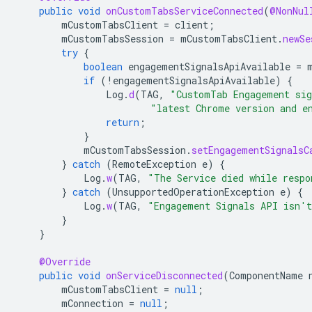
public
void
onCustomTabsServiceConnected
(
@NonNul
mCustomTabsClient
=
client
;
mCustomTabsSession
=
mCustomTabsClient
.
newSe
try
{
boolean
engagementSignalsApiAvailable
=
if
(
!
engagementSignalsApiAvailable
)
{
Log
.
d
(
TAG
,
"CustomTab Engagement sig
"latest Chrome version and e
return
;
}
mCustomTabsSession
.
setEngagementSignalsC
}
catch
(
RemoteException
e
)
{
Log
.
w
(
TAG
,
"The Service died while respo
}
catch
(
UnsupportedOperationException
e
)
{
Log
.
w
(
TAG
,
"Engagement Signals API isn't
}
}
@Override
public
void
onServiceDisconnected
(
ComponentName
mCustomTabsClient
=
null
;
mConnection
=
null
;