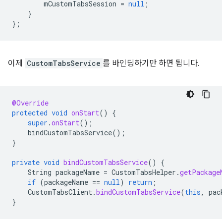
mCustomTabsSession
=
null
;
}
};
이제
CustomTabsService
를 바인딩하기만 하면 됩니다.
@Override
protected
void
onStart
()
{
super
.
onStart
();
bindCustomTabsService
();
}
private
void
bindCustomTabsService
()
{
String
packageName
=
CustomTabsHelper
.
getPackage
if
(
packageName
==
null
)
return
;
CustomTabsClient
.
bindCustomTabsService
(
this
,
pac
}