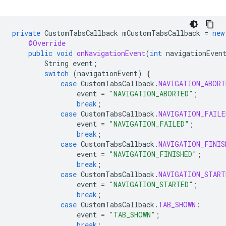
private
CustomTabsCallback
mCustomTabsCallback
=
new
@Override
public
void
onNavigationEvent
(
int
navigationEven
String
event
;
switch
(
navigationEvent
)
{
case
CustomTabsCallback
.
NAVIGATION_ABORT
event
=
"NAVIGATION_ABORTED"
;
break
;
case
CustomTabsCallback
.
NAVIGATION_FAILE
event
=
"NAVIGATION_FAILED"
;
break
;
case
CustomTabsCallback
.
NAVIGATION_FINIS
event
=
"NAVIGATION_FINISHED"
;
break
;
case
CustomTabsCallback
.
NAVIGATION_START
event
=
"NAVIGATION_STARTED"
;
break
;
case
CustomTabsCallback
.
TAB_SHOWN
:
event
=
"TAB_SHOWN"
;
break
;