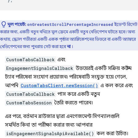
মূল পয়েন্ট:
ইভেন্ট রিসেট
onGreatestScrollPercentageIncreased
করার জন্য, একটি নতুন নথিতে মূল ফ্রেমে একটি নতুন নেভিগেশন ঘটতে হবে। অন্য
কথায়, স্ক্রোল গভীরতা একটি একক পৃষ্ঠার অ্যাপ্লিকেশনের ভিতরে বা একটি অ্যাঙ্করে
নেভিগেশনের জন্য পুনরায় সেট করা হবে
না
।
CustomTabsCallback
এবং
EngagementSignalsCallback
উভয়েরই একটি সক্রিয় কাস্টম
ট্যাব পরিষেবা সংযোগ প্রয়োজন৷ পরিষেবাটি সংযুক্ত হয়ে গেলে,
আপনি
CustomTabsClient.newSession()
এ কল করে এবং
CustomTabsCallback
পাস করে একটি নতুন
CustomTabsSession
তৈরি করতে পারেন।
এর পরে, বর্তমান ব্রাউজার দ্বারা এনগেজমেন্ট সিগন্যালগুলি
সমর্থিত কিনা তা পরীক্ষা করার জন্য আপনার
isEngagementSignalsApiAvailable()
কল করা উচিত।