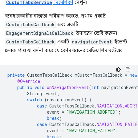
CustomTabsService
নির্দেশিকা
দেখুন।
ব্যবহারকারীর ব্যস্ততা পরিমাপ করতে, প্রথমে একটি
CustomTabsCallback
এবং একটি
EngagementSignalsCallback
উদাহরণ তৈরি করুন।
CustomTabsCallback
একটি
navigationEvent
ইভেন্ট
ধ্রুবক পায় যা বর্ণনা করে যে কোন ধরনের নেভিগেশন ঘটেছে:
private
CustomTabsCallback
mCustomTabsCallback
=
new
@Override
public
void
onNavigationEvent
(
int
navigationEven
String
event
;
switch
(
navigationEvent
)
{
case
CustomTabsCallback
.
NAVIGATION_ABORT
event
=
"NAVIGATION_ABORTED"
;
break
;
case
CustomTabsCallback
.
NAVIGATION_FAILE
event
=
"NAVIGATION_FAILED"
;
break
;