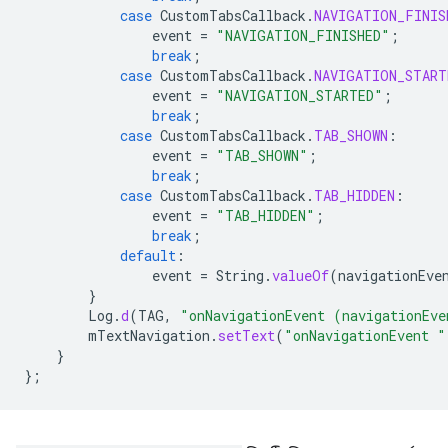
case
CustomTabsCallback
.
NAVIGATION_FINIS
event
=
"NAVIGATION_FINISHED"
;
break
;
case
CustomTabsCallback
.
NAVIGATION_START
event
=
"NAVIGATION_STARTED"
;
break
;
case
CustomTabsCallback
.
TAB_SHOWN
:
event
=
"TAB_SHOWN"
;
break
;
case
CustomTabsCallback
.
TAB_HIDDEN
:
event
=
"TAB_HIDDEN"
;
break
;
default
:
event
=
String
.
valueOf
(
navigationEve
}
Log
.
d
(
TAG
,
"onNavigationEvent (navigationEve
mTextNavigation
.
setText
(
"onNavigationEvent "
}
};