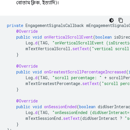
বোতাম ক্লিক, ইত্যাদি)।
private
EngagementSignalsCallback
mEngagementSignals
@Override
public
void
onVerticalScrollEvent
(
boolean
isDire
Log
.
d
(
TAG
,
"onVerticalScrollEvent (isDirecti
mTextVerticalScroll
.
setText
(
"vertical scroll
}
@Override
public
void
onGreatestScrollPercentageIncreased
(
Log
.
d
(
TAG
,
"scroll percentage: "
+
scrollPe
mTextGreatestPercentage
.
setText
(
"scroll perc
}
@Override
public
void
onSessionEnded
(
boolean
didUserIntera
Log
.
d
(
TAG
,
"onSessionEnded (didUserInteract=
mTextSessionEnd
.
setText
(
didUserInteract
?
"s
}
};