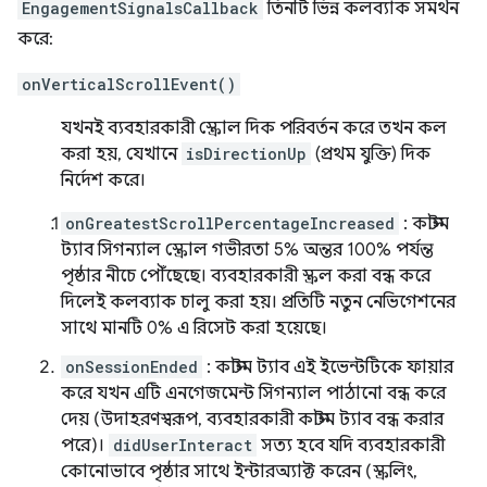
EngagementSignalsCallback
তিনটি ভিন্ন কলব্যাক সমর্থন
করে:
onVerticalScrollEvent()
যখনই ব্যবহারকারী স্ক্রোল দিক পরিবর্তন করে তখন কল
করা হয়, যেখানে
isDirectionUp
(প্রথম যুক্তি) দিক
নির্দেশ করে।
onGreatestScrollPercentageIncreased
: কাস্টম
ট্যাব সিগন্যাল স্ক্রোল গভীরতা 5% অন্তর 100% পর্যন্ত
পৃষ্ঠার নীচে পৌঁছেছে। ব্যবহারকারী স্ক্রল করা বন্ধ করে
দিলেই কলব্যাক চালু করা হয়। প্রতিটি নতুন নেভিগেশনের
সাথে মানটি 0% এ রিসেট করা হয়েছে।
onSessionEnded
: কাস্টম ট্যাব এই ইভেন্টটিকে ফায়ার
করে যখন এটি এনগেজমেন্ট সিগন্যাল পাঠানো বন্ধ করে
দেয় (উদাহরণস্বরূপ, ব্যবহারকারী কাস্টম ট্যাব বন্ধ করার
পরে)।
didUserInteract
সত্য হবে যদি ব্যবহারকারী
কোনোভাবে পৃষ্ঠার সাথে ইন্টারঅ্যাক্ট করেন (স্ক্রলিং,