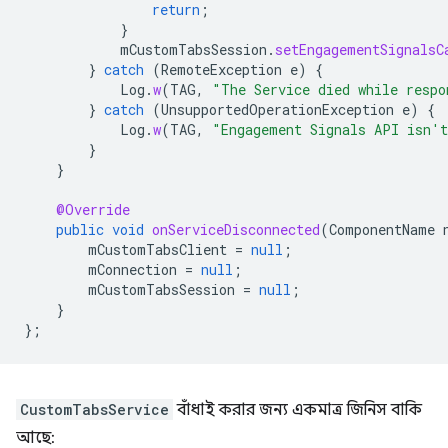
return
;
}
mCustomTabsSession
.
setEngagementSignalsC
}
catch
(
RemoteException
e
)
{
Log
.
w
(
TAG
,
"The Service died while respo
}
catch
(
UnsupportedOperationException
e
)
{
Log
.
w
(
TAG
,
"Engagement Signals API isn't
}
}
@Override
public
void
onServiceDisconnected
(
ComponentName
mCustomTabsClient
=
null
;
mConnection
=
null
;
mCustomTabsSession
=
null
;
}
};
CustomTabsService
বাঁধাই করার জন্য একমাত্র জিনিস বাকি
আছে: