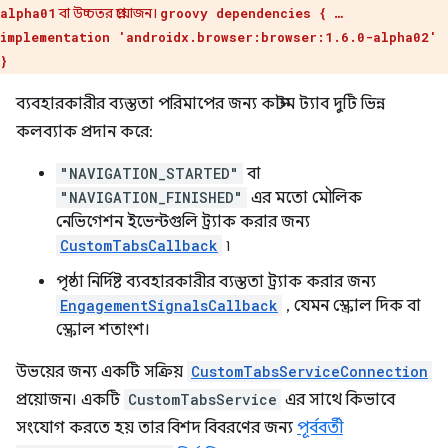
বা উচ্চতর প্রয়োজন।
alpha01
groovy dependencies { …
implementation 'androidx.browser:browser:1.6.0-alpha02'
}
ব্যবহারকারীর ব্যস্ততা পরিমাপের জন্য কাস্টম ট্যাব দুটি ভিন্ন
কলব্যাক প্রদান করে:
"NAVIGATION_STARTED"
বা
"NAVIGATION_FINISHED"
এর মতো মৌলিক
নেভিগেশন ইভেন্টগুলি ট্র্যাক করার জন্য
CustomTabsCallback
৷
পৃষ্ঠা নির্দিষ্ট ব্যবহারকারীর ব্যস্ততা ট্র্যাক করার জন্য
EngagementSignalsCallback
, যেমন স্ক্রোল দিক বা
স্ক্রোল শতাংশ।
উভয়ের জন্য একটি সক্রিয়
CustomTabsServiceConnection
প্রয়োজন। একটি
CustomTabsService
এর সাথে কিভাবে
সংযোগ করতে হয় তার বিশদ বিবরণের জন্য
পূর্ববর্তী