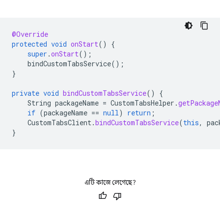
@Override
protected
void
onStart
()
{
super
.
onStart
();
bindCustomTabsService
();
}
private
void
bindCustomTabsService
()
{
String
packageName
=
CustomTabsHelper
.
getPackage
if
(
packageName
==
null
)
return
;
CustomTabsClient
.
bindCustomTabsService
(
this
,
pac
}
এটি কাজে লেগেছে?