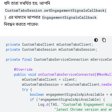
যদি তারা সমর্থিত হয়, আপনি
CustomTabsSession.setEngagementSignalsCallback(
)
এর মাধ্যমে আপনার
EngagementSignalsCallback
নিবন্ধন করতে পারেন।
private
CustomTabsClient
mCustomTabsClient
;
private
CustomTabsSession
mCustomTabsSession
;
private
final
CustomTabsServiceConnection
mServiceCo
@Override
public
void
onCustomTabsServiceConnected
(
@NonNul
mCustomTabsClient
=
client
;
mCustomTabsSession
=
mCustomTabsClient
.
newSe
try
{
boolean
engagementSignalsApiAvailable
=
if
(
!
engagementSignalsApiAvailable
)
{
Log
.
d
(
TAG
,
"CustomTab Engagement sig
"latest Chrome version and e