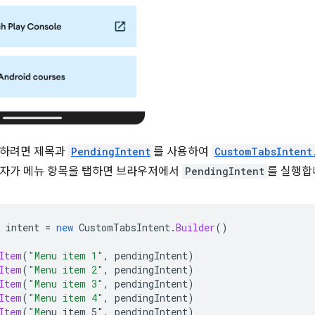
가하려면 제목과
PendingIntent
를 사용하여
CustomTabsIntent
용자가 메뉴 항목을 탭하면 브라우저에서
PendingIntent
를 실행합
intent
=
new
CustomTabsIntent
.
Builder
()
Item
(
"Menu item 1"
,
pendingIntent
)
Item
(
"Menu item 2"
,
pendingIntent
)
Item
(
"Menu item 3"
,
pendingIntent
)
Item
(
"Menu item 4"
,
pendingIntent
)
Item
(
"Me
nu item 5"
,
pendingIntent
)