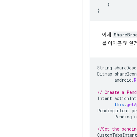
}
}
이제
ShareBro
를 아이콘 및 설
String
shareDesc
Bitmap
shareIcon
android
.
R
// Create a Pend
Intent
actionInt
this
.
getA
PendingIntent
pe
PendingIn
//Set the pendin
CustomTabsIntent