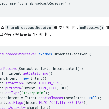
oid:name=".ShareBroadcastReceiver"
/>

래스
ShareBroadcastReceiver
를 추가합니다.
onReceive()
메
하고 전송 인텐트를 트리거합니다.
reBroadcastReceiver
extends
BroadcastReceiver
{
onReceive
(
Context
context
,
Intent
intent
)
{
rl
=
intent
.
getDataString
();
endIntent
=
new
Intent
();
nt
.
setAction
(
Intent
.
ACTION_SEND
);
nt
.
putExtra
(
Intent
.
EXTRA_TEXT
,
url
);
nt
.
setType
(
"text/plain"
);
hareIntent
=
Intent
.
createChooser
(
sendIntent
,
null
);
ent
.
setFlags
(
Intent
.
FLAG_ACTIVITY_NEW_TASK
);
startActivity
(
shareIntent
);