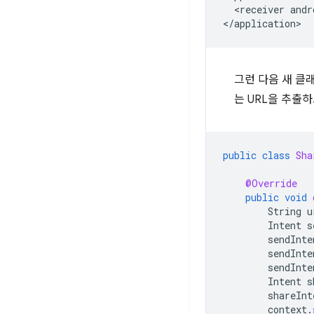
<receiver
andr
그런 다음 새 클
는 URL을 추출
public
class
Sha
@Override
public
void
String
u
Intent
s
sendInte
sendInte
sendInte
Intent
s
shareInt
context
.