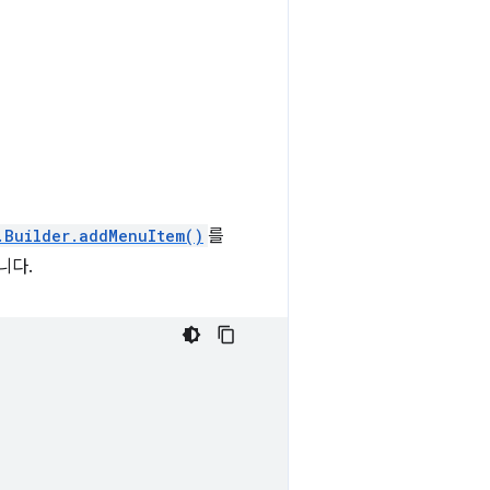
.Builder.addMenuItem()
를
니다.