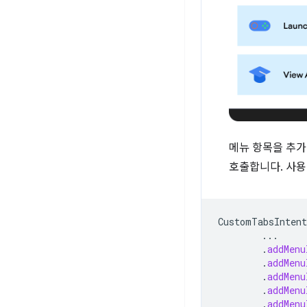
메뉴 항목을 추
호출합니다. 사
CustomTabsIntent
...
.
addMenu
.
addMenu
.
addMenu
.
addMenu
.
addMenu