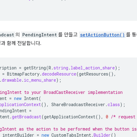
adcast
의
PendingIntent
를 만들고
setActionButton()
를 통
명과 함께 전달합니다.
ription
=
getString
(
R
.
string
.
label_action_share
);
=
BitmapFactory
.
decodeResource
(
getResources
(),
.
drawable
.
ic_menu_share
);
ingIntent to your BroadCastReceiver implementation
ent
=
new
Intent
(
pplicationContext
(),
ShareBroadcastReceiver
.
class
);
ndingIntent
=
tent
.
getBroadcast
(
getApplicationContext
(),
0
/* request
gIntent as the action to be performed when the button is
intentBuilder
=
new
CustomTabsIntent
.
Builder
()