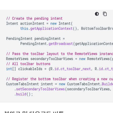
// Create the pending intent
Intent
actionIntent
=
new
Intent
(
this
.
getApplicationContext
(),
BottomToolbarBr
PendingIntent
pendingIntent
=
PendingIntent
.
getBroadcast
(
getApplicationCont
// Pass the toolbar layout to the RemoteViews instan
RemoteViews
secondaryToolbarViews
=
new
RemoteViews
(
// All toolbar buttons
int
[]
clickableIds
=
{
R
.
id
.
ct_toolbar_next
,
R
.
id
.
ct_t
// Register the bottom toolbar when creating a new c
CustomTabsIntent
intent
=
new
CustomTabsIntent
.
Build
.
setSecondaryToolbarViews
(
secondaryToolbarViews
,
.
build
();