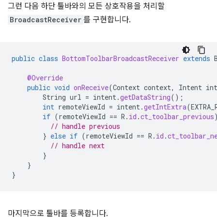
그런 다음 하단 툴바와의 모든 상호작용을 처리할
BroadcastReceiver
를 구현합니다.
public
class
BottomToolbarBroadcastReceiver
extends
@Override
public
void
onReceive
(
Context
context
,
Intent
in
String
url
=
intent
.
getDataString
();
int
remoteViewId
=
intent
.
getIntExtra
(
EXTRA_
if
(
remoteViewId
==
R
.
id
.
ct_toolbar_previous
// handle previous
}
else
if
(
remoteViewId
==
R
.
id
.
ct_toolbar_n
// handle next
}
}
}
마지막으로 툴바를 등록합니다.