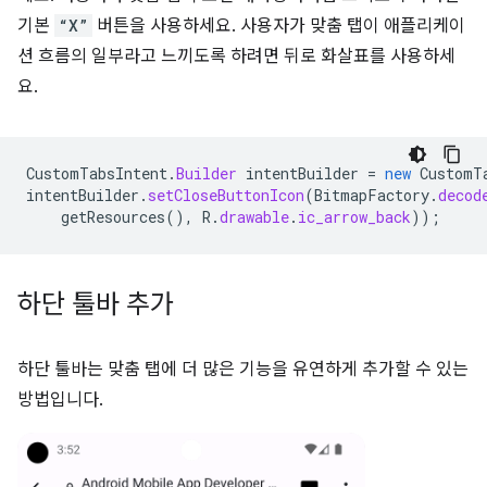
기본
“X”
버튼을 사용하세요. 사용자가 맞춤 탭이 애플리케이
션 흐름의 일부라고 느끼도록 하려면 뒤로 화살표를 사용하세
요.
CustomTabsIntent
.
Builder
intentBuilder
=
new
CustomT
intentBuilder
.
setCloseButtonIcon
(
BitmapFactory
.
decod
getResources
(),
R
.
drawable
.
ic_arrow_back
));
하단 툴바 추가
하단 툴바는 맞춤 탭에 더 많은 기능을 유연하게 추가할 수 있는
방법입니다.