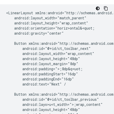
<LinearLayout
android:gravity="center"

Button
android:text="Next"
/

Button
android:layo>u<t_width=">;