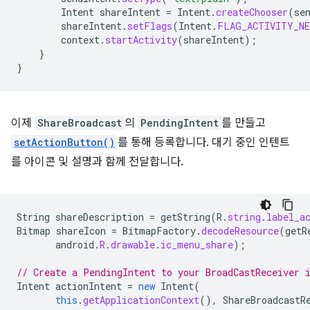
Intent
shareIntent
=
Intent
.
createChooser
(
se
shareIntent
.
setFlags
(
Intent
.
FLAG_ACTIVITY_NE
context
.
startActivity
(
shareIntent
);
}
}
이제
ShareBroadcast
의
PendingIntent
를 만들고
setActionButton()
를 통해 등록합니다. 대기 중인 인텐트
를 아이콘 및 설명과 함께 전달합니다.
String
shareDescription
=
getString
(
R
.
string
.
label_a
Bitmap
shareIcon
=
BitmapFactory
.
decodeResource
(
getR
android
.
R
.
drawable
.
ic_menu_share
);
// Create a PendingIntent to your BroadCastReceiver 
Intent
actionIntent
=
new
Intent
(
this
.
getApplicationContext
(),
ShareBroadcastR