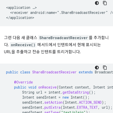
<application
<receiver
android:name=".ShareBroadcastReceiver"
/>
그런 다음 새 클래스
ShareBroadcastReceiver
를 추가합니
다.
onReceive()
메서드에서 인텐트에서 현재 표시되는
URL을 추출하고 전송 인텐트를 트리거합니다.
public
class
ShareBroadcastReceiver
extends
Broadcast
@Override
public
void
onReceive
(
Context
context
,
Intent
in
String
url
=
intent
.
getDataString
();
Intent
sendIntent
=
new
Intent
();
sendIntent
.
setAction
(
Intent
.
ACTION_SEND
);
sendIntent
.
putExtra
(
Intent
.
EXTRA_TEXT
,
url
);
sendIntent
.
setType
(
"text/plain"
);