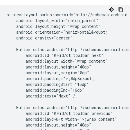
<LinearLayout
android:gravity="center"

Button
android:text="Next"
/

Button
android:layo>u<t_width=">;