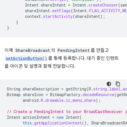
Intent
shareIntent
=
Intent
.
createChooser
(
se
shareIntent
.
setFlags
(
Intent
.
FLAG_ACTIVITY_NE
context
.
startActivity
(
shareIntent
);
}
}
이제
ShareBroadcast
의
PendingIntent
를 만들고
setActionButton()
를 통해 등록합니다. 대기 중인 인텐트
를 아이콘 및 설명과 함께 전달합니다.
String
shareDescription
=
getString
(
R
.
string
.
label_a
Bitmap
shareIcon
=
BitmapFactory
.
decodeResource
(
getR
android
.
R
.
drawable
.
ic_menu_share
);
// Create a PendingIntent to your BroadCastReceiver 
Intent
actionIntent
=
new
Intent
(
this
.
getApplicationContext
(),
ShareBroadcastR