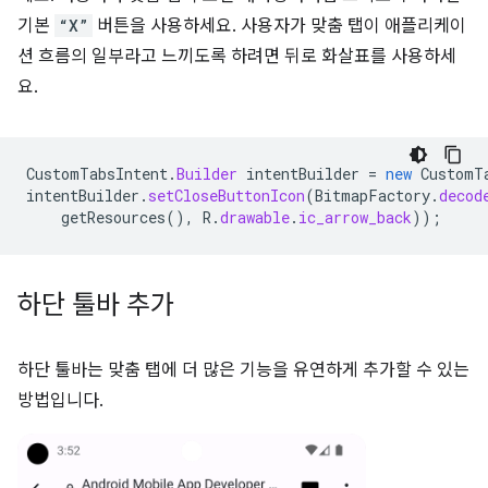
기본
“X”
버튼을 사용하세요. 사용자가 맞춤 탭이 애플리케이
션 흐름의 일부라고 느끼도록 하려면 뒤로 화살표를 사용하세
요.
CustomTabsIntent
.
Builder
intentBuilder
=
new
CustomT
intentBuilder
.
setCloseButtonIcon
(
BitmapFactory
.
decod
getResources
(),
R
.
drawable
.
ic_arrow_back
));
하단 툴바 추가
하단 툴바는 맞춤 탭에 더 많은 기능을 유연하게 추가할 수 있는
방법입니다.