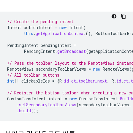
// Create the pending intent
Intent
actionIntent
=
new
Intent
(
this
.
getApplicationContext
(),
BottomToolbarBr
PendingIntent
pendingIntent
=
PendingIntent
.
getBroadcast
(
getApplicationCont
// Pass the toolbar layout to the RemoteViews instan
RemoteViews
secondaryToolbarViews
=
new
RemoteViews
(
// All toolbar buttons
int
[]
clickableIds
=
{
R
.
id
.
ct_toolbar_next
,
R
.
id
.
ct_t
// Register the bottom toolbar when creating a new c
CustomTabsIntent
intent
=
new
CustomTabsIntent
.
Build
.
setSecondaryToolbarViews
(
secondaryToolbarViews
,
.
build
();