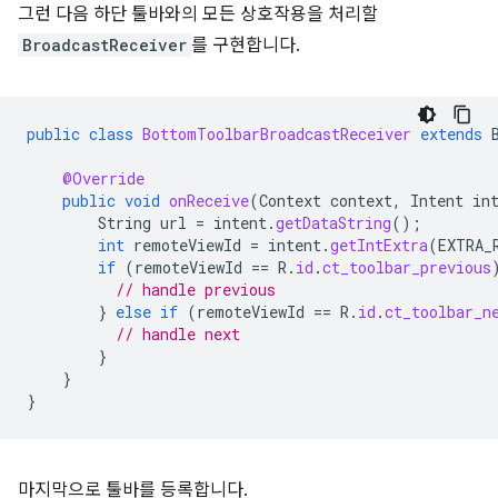
그런 다음 하단 툴바와의 모든 상호작용을 처리할
BroadcastReceiver
를 구현합니다.
public
class
BottomToolbarBroadcastReceiver
extends
@Override
public
void
onReceive
(
Context
context
,
Intent
in
String
url
=
intent
.
getDataString
();
int
remoteViewId
=
intent
.
getIntExtra
(
EXTRA_
if
(
remoteViewId
==
R
.
id
.
ct_toolbar_previous
// handle previous
}
else
if
(
remoteViewId
==
R
.
id
.
ct_toolbar_n
// handle next
}
}
}
마지막으로 툴바를 등록합니다.