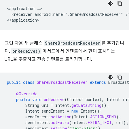
<application
<receiver
android:name=".ShareBroadcastReceiver"
/>
그런 다음 새 클래스
ShareBroadcastReceiver
를 추가합니
다.
onReceive()
메서드에서 인텐트에서 현재 표시되는
URL을 추출하고 전송 인텐트를 트리거합니다.
public
class
ShareBroadcastReceiver
extends
Broadcast
@Override
public
void
onReceive
(
Context
context
,
Intent
in
String
url
=
intent
.
getDataString
();
Intent
sendIntent
=
new
Intent
();
sendIntent
.
setAction
(
Intent
.
ACTION_SEND
);
sendIntent
.
putExtra
(
Intent
.
EXTRA_TEXT
,
url
);
sendIntent
.
setType
(
"text/plain"
);