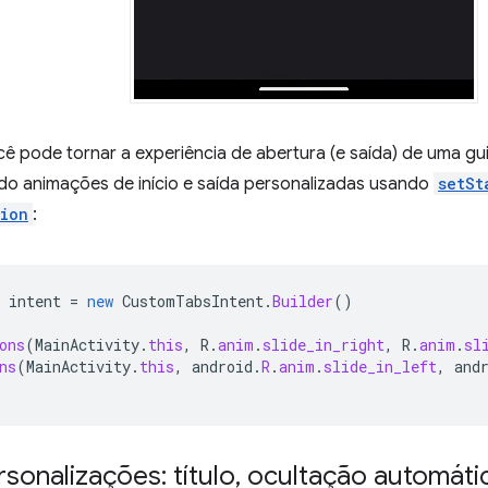
ê pode tornar a experiência de abertura (e saída) de uma gu
ndo animações de início e saída personalizadas usando
setSt
tion
:
intent
=
new
CustomTabsIntent
.
Builder
()
ons
(
MainActivity
.
this
,
R
.
anim
.
slide_in_right
,
R
.
anim
.
sl
ns
(
MainActivity
.
this
,
android
.
R
.
anim
.
slide_in_left
,
and
sonalizações: título
,
ocultação automáti