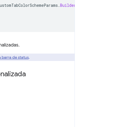
ustomTabColorSchemeParams
.
Builder
()
alizadas.
 barra de status
.
nalizada