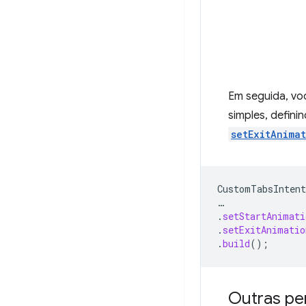
Em seguida, voc
simples, defini
setExitAnima
CustomTabsIntent
…
.
setStartAnimati
.
setExitAnimatio
.
build
();
Outras per