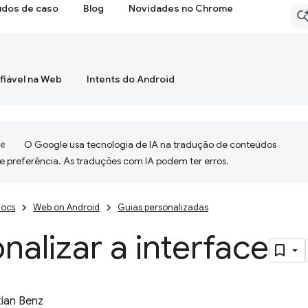
udos de caso
Blog
Novidades no Chrome
fiável na Web
Intents do Android
O Google usa tecnologia de IA na tradução de conteúdos
e preferência. As traduções com IA podem ter erros.
ocs
Web on Android
Guias personalizadas
nalizar a interface
ian Benz