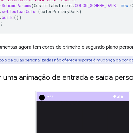
rSchemeParams
(
CustomTabsIntent
.
COLOR_SCHEME_DARK
,
new
C
.
setToolbarColor
(
colorPrimaryDark
)
.
build
())
;
ramentas agora tem cores de primeiro e segundo plano person
colo de guias personalizadas
não oferece suporte à mudança da cor da
r uma animação de entrada e saída perso