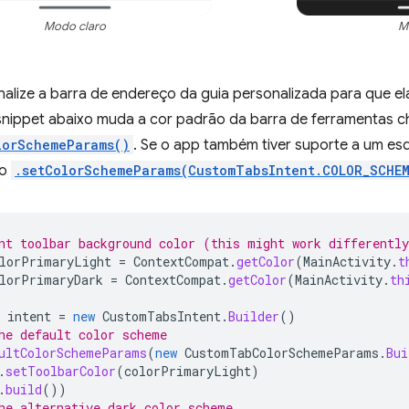
Modo claro
M
nalize a barra de endereço da guia personalizada para que e
snippet abaixo muda a cor padrão da barra de ferramentas
lorSchemeParams()
. Se o app também tiver suporte a um es
do
.setColorSchemeParams(CustomTabsIntent.COLOR_SCHE
nt toolbar background color (this might work differentl
lorPrimaryLight
=
ContextCompat
.
getColor
(
MainActivity
.
t
lorPrimaryDark
=
ContextCompat
.
getColor
(
MainActivity
.
th
intent
=
new
CustomTabsIntent
.
Builder
()
he default color scheme
ultColorSchemeParams
(
new
CustomTabColorSchemeParams
.
Bui
.
setToolbarColor
(
colorPrimaryLight
)
.
build
())
he alternative dark color scheme