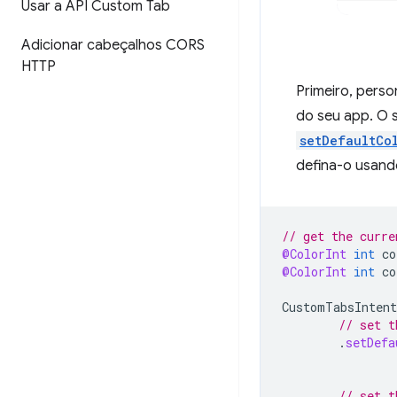
Usar a API Custom Tab
Adicionar cabeçalhos CORS
HTTP
Primeiro, perso
do seu app. O 
setDefaultCo
defina-o usan
// get the curre
@ColorInt
int
co
@ColorInt
int
co
CustomTabsIntent
// set t
.
setDefa
// set t