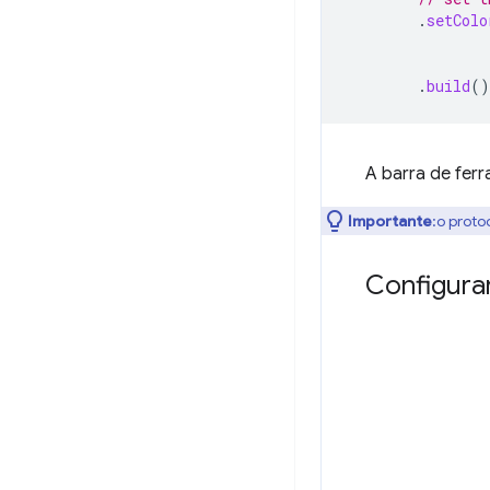
.
setColo
.
build
()
A barra de fer
Importante
:o proto
Configura