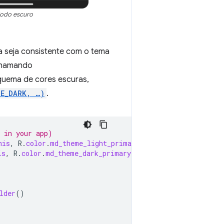
odo escuro
la seja consistente com o tema
 chamando
quema de cores escuras,
ME_DARK, …)
.
y in your app)
his
,
R
.
color
.
md_theme_light_primary
);
is
,
R
.
color
.
md_theme_dark_primary
);
lder
()