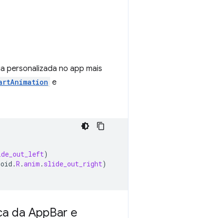
ia personalizada no app mais
artAnimation
e
ide_out_left
)
roid
.
R
.
anim
.
slide_out_right
)
ca da App
Bar e