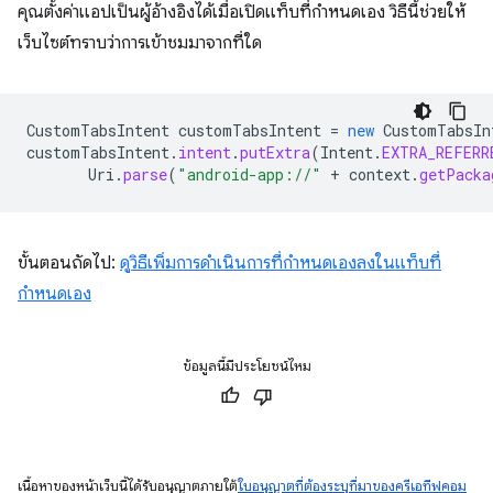
คุณตั้งค่าแอปเป็นผู้อ้างอิงได้เมื่อเปิดแท็บที่กำหนดเอง วิธีนี้ช่วยให้
เว็บไซต์ทราบว่าการเข้าชมมาจากที่ใด
CustomTabsIntent
customTabsIntent
=
new
CustomTabsIn
customTabsIntent
.
intent
.
putExtra
(
Intent
.
EXTRA_REFERR
Uri
.
parse
(
"android-app://"
+
context
.
getPacka
ขั้นตอนถัดไป:
ดูวิธีเพิ่มการดำเนินการที่กำหนดเองลงในแท็บที่
กำหนดเอง
ข้อมูลนี้มีประโยชน์ไหม
เนื้อหาของหน้าเว็บนี้ได้รับอนุญาตภายใต้
ใบอนุญาตที่ต้องระบุที่มาของครีเอทีฟคอม