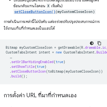
ปรับแต่งปุ่มปิดให้เข้ากับโฟลว์ผู้ใช้ในแอป เช่น แสดงลูกศร
ย้อนกลับแทนไอคอน
X
เริ่มต้น)
setCloseButtonIcon()
(myCustomCloseIcon)
การดำเนินการเหล่านี้ไม่บังคับ แต่จะช่วยปรับปรุงประสบการณ์การ
ใช้งานแท็บที่กำหนดเองในแอปได้
Bitmap
myCustomCloseIcon
=
getDrawable
(
R
.
drawable
.
ic
CustomTabsIntent
intent
=
new
CustomTabsIntent
.
Build
…
.
setUrlBarHidingEnabled
(
true
)
.
setShowTitle
(
true
)
.
setCloseButtonIcon
(
toBitmap
(
myCustomCloseIcon
))
.
build
();
การตั้งค่า URL ที่มาที่กําหนดเอง