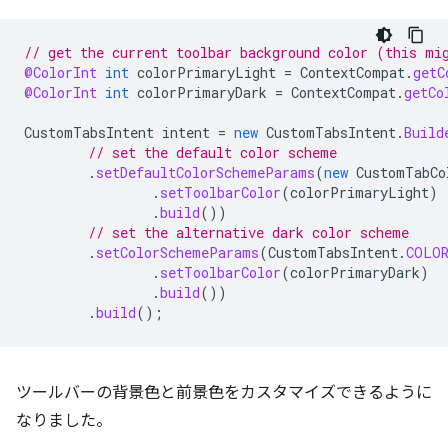
// get the current toolbar background color (this mi
@ColorInt
int
colorPrimaryLight
=
ContextCompat
.
getC
@ColorInt
int
colorPrimaryDark
=
ContextCompat
.
getCo
CustomTabsIntent
intent
=
new
CustomTabsIntent
.
Build
// set the default color scheme
.
setDefaultColorSchemeParams
(
new
CustomTabCo
.
setToolbarColor
(
colorPrimaryLight
)
.
build
())
// set the alternative dark color scheme
.
setColorSchemeParams
(
CustomTabsIntent
.
COLOR
.
setToolbarColor
(
colorPrimaryDark
)
.
build
())
.
build
();
ツールバーの背景色と前景色をカスタマイズできるように
なりました。