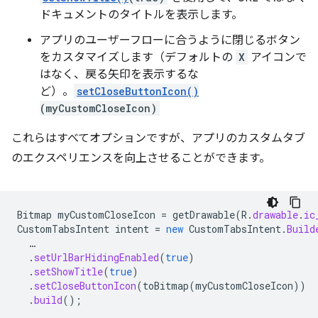
ドキュメントのタイトルを表示します。
アプリのユーザーフローに合うように閉じるボタン
をカスタマイズします（デフォルトの
X
アイコンで
はなく、戻る矢印を表示するな
ど）。
setCloseButtonIcon()
(myCustomCloseIcon)
これらはすべてオプションですが、アプリのカスタムタブ
のエクスペリエンスを向上させることができます。
Bitmap
myCustomCloseIcon
=
getDrawable
(
R
.
drawable
.
ic
CustomTabsIntent
intent
=
new
CustomTabsIntent
.
Build
…
.
setUrlBarHidingEnabled
(
true
)
.
setShowTitle
(
true
)
.
setCloseButtonIcon
(
toBitmap
(
myCustomCloseIcon
))
.
build
();