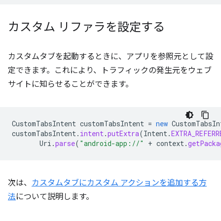
カスタム リファラを設定する
カスタムタブを起動するときに、アプリを参照元として設
定できます。これにより、トラフィックの発生元をウェブ
サイトに知らせることができます。
CustomTabsIntent
customTabsIntent
=
new
CustomTabsIn
customTabsIntent
.
intent
.
putExtra
(
Intent
.
EXTRA_REFERR
Uri
.
parse
(
"android-app://"
+
context
.
getPacka
次は、
カスタムタブにカスタム アクションを追加する方
法
について説明します。