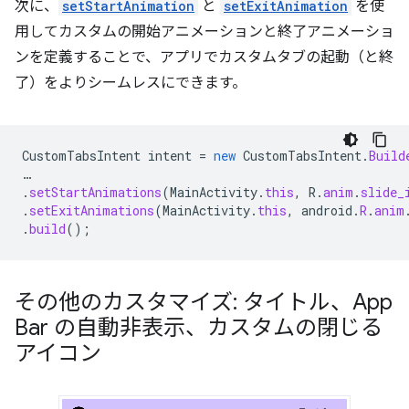
次に、
setStartAnimation
と
setExitAnimation
を使
用してカスタムの開始アニメーションと終了アニメーショ
ンを定義することで、アプリでカスタムタブの起動（と終
了）をよりシームレスにできます。
CustomTabsIntent
intent
=
new
CustomTabsIntent
.
Build
…
.
setStartAnimations
(
MainActivity
.
this
,
R
.
anim
.
slide_
.
setExitAnimations
(
MainActivity
.
this
,
android
.
R
.
anim
.
build
();
その他のカスタマイズ: タイトル、App
Bar の自動非表示、カスタムの閉じる
アイコン