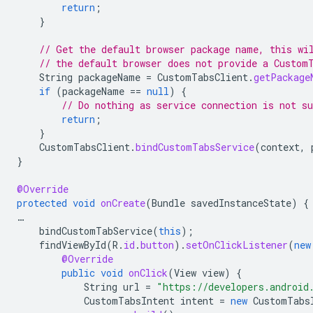
return
;
}
// Get the default browser package name, this wi
// the default browser does not provide a Custom
String
packageName
=
CustomTabsClient
.
getPackage
if
(
packageName
==
null
)
{
// Do nothing as service connection is not su
return
;
}
CustomTabsClient
.
bindCustomTabsService
(
context
,
}
@Override
protected
void
onCreate
(
Bundle
savedInstanceState
)
{
…
bindCustomTabService
(
this
);
findViewById
(
R
.
id
.
button
).
setOnClickListener
(
new
@Override
public
void
onClick
(
View
view
)
{
String
url
=
"https://developers.android
CustomTabsIntent
intent
=
new
CustomTabs