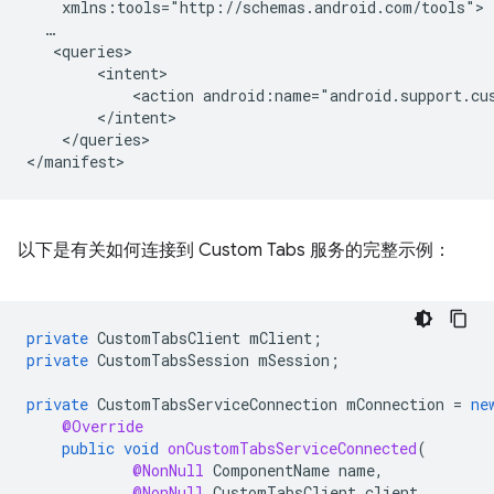
<action
android:name="android.support.cu
</queries>

以下是有关如何连接到 Custom Tabs 服务的完整示例：
private
CustomTabsClient
mClient
;
private
CustomTabsSession
mSession
;
private
CustomTabsServiceConnection
mConnection
=
ne
@Override
public
void
onCustomTabsServiceConnected
(
@NonNull
ComponentName
name
,
@NonNull
CustomTabsClient
client