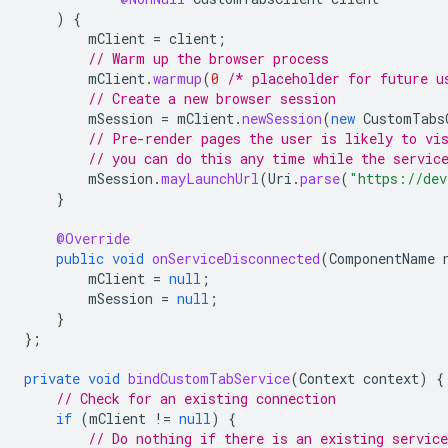
)
{
mClient
=
client
;
// Warm up the browser process
mClient
.
warmup
(
0
/* placeholder for future u
// Create a new browser session
mSession
=
mClient
.
newSession
(
new
CustomTabs
// Pre-render pages the user is likely to vi
// you can do this any time while the servic
mSession
.
mayLaunchUrl
(
Uri
.
parse
(
"https://dev
}
@Override
public
void
onServiceDisconnected
(
ComponentName
mClient
=
null
;
mSession
=
null
;
}
};
private
void
bindCustomTabService
(
Context
context
)
{
// Check for an existing connection
if
(
mClient
!=
null
)
{
// Do nothing if there is an existing service