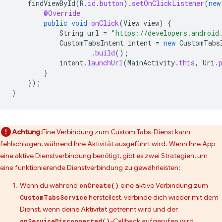
findViewById
(
R
.
id
.
button
).
setOnClickListener
(
new
@Override
public
void
onClick
(
View
view
)
{
String
url
=
"https://developers.android
CustomTabsIntent
intent
=
new
CustomTabs
.
build
();
intent
.
launchUrl
(
MainActivity
.
this
,
Uri
.
}
});
}
Achtung
:Eine Verbindung zum Custom Tabs-Dienst kann
fehlschlagen, während Ihre Aktivität ausgeführt wird. Wenn Ihre App
eine aktive Dienstverbindung benötigt, gibt es zwei Strategien, um
eine funktionierende Dienstverbindung zu gewährleisten:
Wenn du während
eine aktive Verbindung zum
onCreate()
herstellest, verbinde dich wieder mit dem
CustomTabsService
Dienst, wenn deine Aktivität getrennt wird und der
-Callback aufgerufen wird.
onServiceDisconnected()