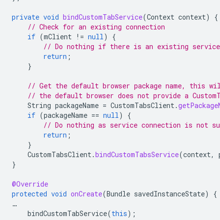
private
void
bindCustomTabService
(
Context
context
)
{
// Check for an existing connection
if
(
mClient
!=
null
)
{
// Do nothing if there is an existing service
return
;
}
// Get the default browser package name, this wi
// the default browser does not provide a Custom
String
packageName
=
CustomTabsClient
.
getPackage
if
(
packageName
==
null
)
{
// Do nothing as service connection is not su
return
;
}
CustomTabsClient
.
bindCustomTabsService
(
context
,
}
@Override
protected
void
onCreate
(
Bundle
savedInstanceState
)
{
…
bindCustomTabService
(
this
);