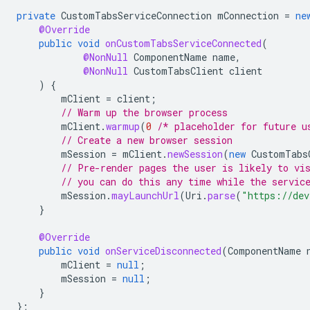
private
CustomTabsServiceConnection
mConnection
=
ne
@Override
public
void
onCustomTabsServiceConnected
(
@NonNull
ComponentName
name
,
@NonNull
CustomTabsClient
client
)
{
mClient
=
client
;
// Warm up the browser process
mClient
.
warmup
(
0
/* placeholder for future u
// Create a new browser session
mSession
=
mClient
.
newSession
(
new
CustomTabs
// Pre-render pages the user is likely to vi
// you can do this any time while the servic
mSession
.
mayLaunchUrl
(
Uri
.
parse
(
"https://dev
}
@Override
public
void
onServiceDisconnected
(
ComponentName
mClient
=
null
;
mSession
=
null
;
}
};