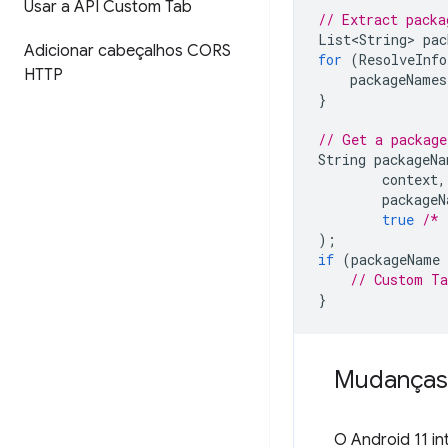
Usar a API Custom Tab
// Extract packa
List<String>
pac
Adicionar cabeçalhos CORS
for
(
ResolveInfo
HTTP
packageNames
}
// Get a package
String
packageNa
context
,
packageN
true
/* 
);
if
(
packageName
// Custom Ta
}
Mudanças n
O Android 11 in