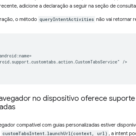
recente, adicione a declaração a seguir na seção de consult
aração, o método
queryIntentActivities
não vai retornar r
roid.support.customtabs.action.CustomTabsService"
vegador no dispositivo oferece suporte 
zadas
ador compatível com guias personalizadas estiver disponível 
o
customTabsIntent.launchUrl(context, url)
, a intent p