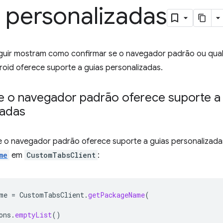
 personalizadas
guir mostram como confirmar se o navegador padrão ou qu
roid oferece suporte a guias personalizadas.
se o navegador padrão oferece suporte a
zadas
se o navegador padrão oferece suporte a guias personalizadas
me
em
CustomTabsClient
:
me
=
CustomTabsClient
.
getPackageName
(
ons
.
emptyList
()