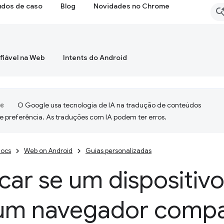
udos de caso
Blog
Novidades no Chrome
fiável na Web
Intents do Android
O Google usa tecnologia de IA na tradução de conteúdos
e preferência. As traduções com IA podem ter erros.
ocs
Web on Android
Guias personalizadas
icar se um dispositiv
um navegador compa