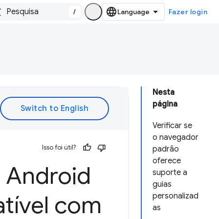
/
Fazer login
Nesta
página
Verificar se
o navegador
Isso foi útil?
padrão
oferece
o Android
suporte a
guias
tível com
personalizad
as