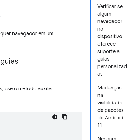
Verificar se
algum
navegador
no
alquer navegador em um
dispositivo
oferece
suporte a
guias
 guias
personalizad
as
Mudanças
, use o método auxiliar
na
visibilidade
de pacotes
do Android
11
Nenhum