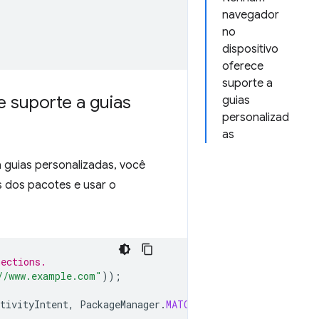
navegador
no
dispositivo
oferece
suporte a
e suporte a guias
guias
personalizad
as
a guias personalizadas, você
s dos pacotes e usar o
nections.
//www.example.com"
));
tivityIntent
,
PackageManager
.
MATCH_ALL
);