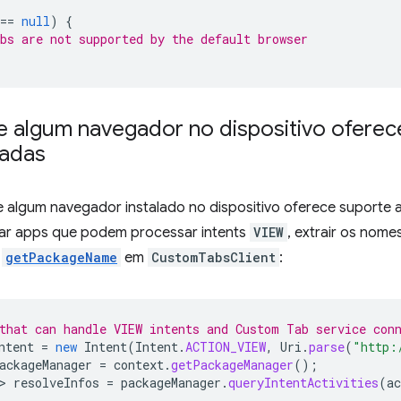
==
null
)
{
bs are not supported by the default browser
se algum navegador no dispositivo oferec
zadas
se algum navegador instalado no dispositivo oferece suporte 
tar apps que podem processar intents
VIEW
, extrair os nome
r
getPackageName
em
CustomTabsClient
:
that can handle VIEW intents and Custom Tab service con
ntent
=
new
Intent
(
Intent
.
ACTION_VIEW
,
Uri
.
parse
(
"http:
ackageManager
=
context
.
getPackageManager
();
>
resolveInfos
=
packageManager
.
queryIntentActivities
(
ac