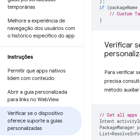
);
temporárias
if
(
packageName
// Custom Ta
}
Melhore a experiência de
navegação dos usuários com
o histórico específico do app
Verificar 
personali
Instruções
Permitir que apps nativos
Para verificar 
lidem com conteúdo
precisa consul
método auxilia
Abrir a guia personalizada
para links no Web
View
Verificar se o dispositivo
// Get all apps 
oferece suporte a guias
Intent
activityI
PackageManager
p
personalizadas
List<ResolveInfo