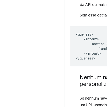
da API ou mais 
Sem essa decl
<action
"and
</intent>

Nenhum na
personali
Se nenhum naveg
um URL usand