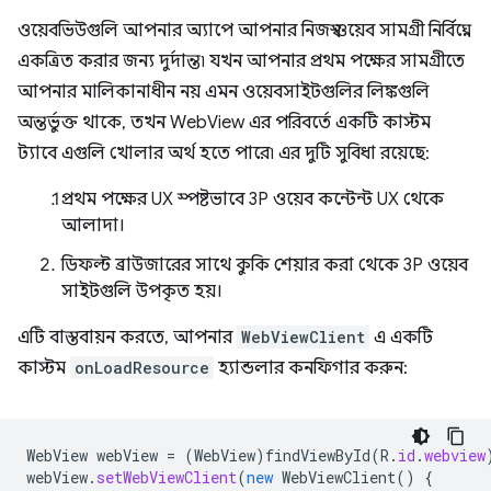
ওয়েবভিউগুলি আপনার অ্যাপে আপনার নিজস্ব ওয়েব সামগ্রী নির্বিঘ্নে
একত্রিত করার জন্য দুর্দান্ত৷ যখন আপনার প্রথম পক্ষের সামগ্রীতে
আপনার মালিকানাধীন নয় এমন ওয়েবসাইটগুলির লিঙ্কগুলি
অন্তর্ভুক্ত থাকে, তখন WebView এর পরিবর্তে একটি কাস্টম
ট্যাবে এগুলি খোলার অর্থ হতে পারে৷ এর দুটি সুবিধা রয়েছে:
প্রথম পক্ষের UX স্পষ্টভাবে 3P ওয়েব কন্টেন্ট UX থেকে
আলাদা।
ডিফল্ট ব্রাউজারের সাথে কুকি শেয়ার করা থেকে 3P ওয়েব
সাইটগুলি উপকৃত হয়।
এটি বাস্তবায়ন করতে, আপনার
WebViewClient
এ একটি
কাস্টম
onLoadResource
হ্যান্ডলার কনফিগার করুন:
WebView
webView
=
(
WebView
)
findViewById
(
R
.
id
.
webview
webView
.
setWebViewClient
(
new
WebViewClient
()
{