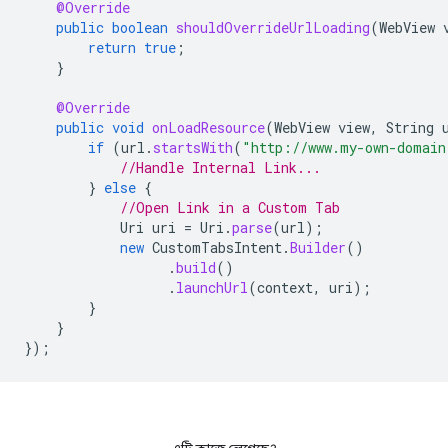
@Override
public
boolean
shouldOverrideUrlLoading
(
WebView
return
true
;
}
@Override
public
void
onLoadResource
(
WebView
view
,
String
if
(
url
.
startsWith
(
"http://www.my-own-domain
//Handle Internal Link...
}
else
{
//Open Link in a Custom Tab
Uri
uri
=
Uri
.
parse
(
url
);
new
CustomTabsIntent
.
Builder
()
.
build
()
.
launchUrl
(
context
,
uri
);
}
}
});