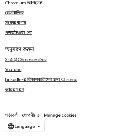
Chromium আপডেট
কেস স্টাডিজ
সংরক্ষণাগার
পডকাস্ট এবং শো
অনুসরণ করুন
X-এ @ChromiumDev
YouTube
LinkedIn-এ বিকাশকারীদের জন্য Chrome
আরএসএস
শর্তাবলী
গোপনীয়তা
Manage cookies