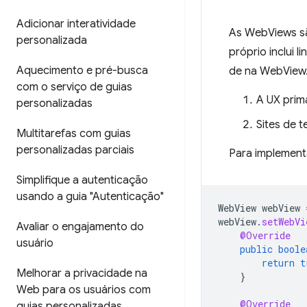
Adicionar interatividade
As WebViews sã
personalizada
próprio inclui
Aquecimento e pré-busca
de na WebView. 
com o serviço de guias
A UX prim
personalizadas
Sites de 
Multitarefas com guias
personalizadas parciais
Para implement
Simplifique a autenticação
usando a guia "Autenticação"
WebView
webView
webView
.
setWebVi
Avaliar o engajamento do
@Override
usuário
public
boole
return
t
Melhorar a privacidade na
}
Web para os usuários com
@Override
guias personalizadas