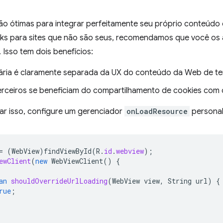
o ótimas para integrar perfeitamente seu próprio conteúd
 links para sites que não são seus, recomendamos que você o
Isso tem dois benefícios:
ária é claramente separada da UX do conteúdo da Web de ter
terceiros se beneficiam do compartilhamento de cookies com
ar isso, configure um gerenciador
onLoadResource
persona
=
(
WebView
)
findViewById
(
R
.
id
.
webview
);
ewClient
(
new
WebViewClient
()
{
an
shouldOverrideUrlLoading
(
WebView
view
,
String
url
)
{
rue
;