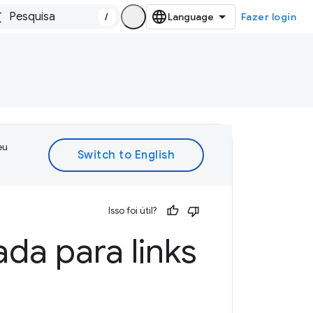
/
Fazer login
eu
Isso foi útil?
da para links