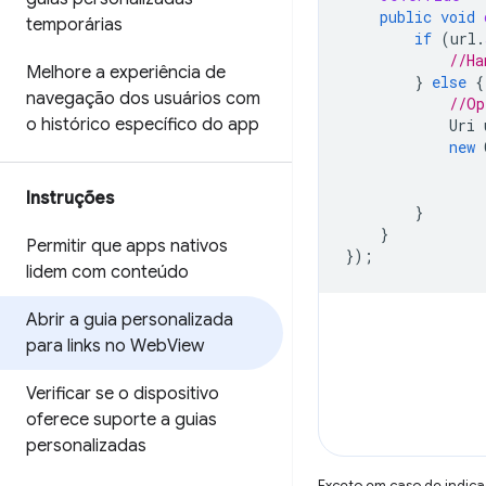
public
void
temporárias
if
(
url
.
//Ha
Melhore a experiência de
}
else
{
navegação dos usuários com
//Op
o histórico específico do app
Uri
new
Instruções
}
}
Permitir que apps nativos
});
lidem com conteúdo
Abrir a guia personalizada
para links no Web
View
Verificar se o dispositivo
oferece suporte a guias
personalizadas
Exceto em caso de indica