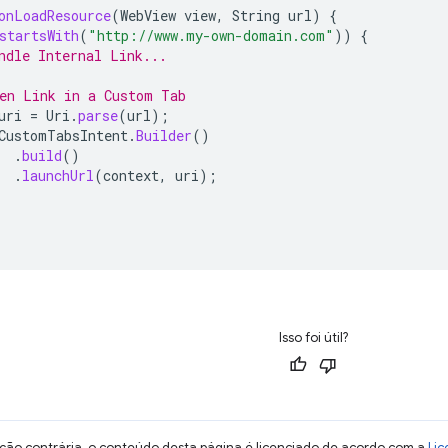
onLoadResource
(
WebView
view
,
String
url
)
{
startsWith
(
"http://www.my-own-domain.com"
))
{
ndle Internal Link...
en Link in a Custom Tab
uri
=
Uri
.
parse
(
url
);
CustomTabsIntent
.
Builder
()
.
build
()
.
launchUrl
(
context
,
uri
);
Isso foi útil?
ção contrária, o conteúdo desta página é licenciado de acordo com a
Lic