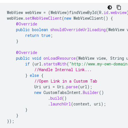
WebView
webView
=
(
WebView
)
findViewById
(
R
.
id
.
webview
webView
.
setWebViewClient
(
new
WebViewClient
()
{
@Override
public
boolean
shouldOverrideUrlLoading
(
WebView
return
true
;
}
@Override
public
void
onLoadResource
(
WebView
view
,
String
if
(
url
.
startsWith
(
"http://www.my-own-domain
//Handle Internal Link...
}
else
{
//Open Link in a Custom Tab
Uri
uri
=
Uri
.
parse
(
url
);
new
CustomTabsIntent
.
Builder
()
.
build
()
.
launchUrl
(
context
,
uri
);
}
}
});