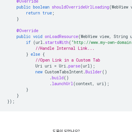
@Override
public
boolean
shouldOverrideUrlLoading
(
WebView
return
true
;
}
@Override
public
void
onLoadResource
(
WebView
view
,
String
if
(
url
.
startsWith
(
"http://www.my-own-domain
//Handle Internal Link...
}
else
{
//Open Link in a Custom Tab
Uri
uri
=
Uri
.
parse
(
url
);
new
CustomTabsIntent
.
Builder
()
.
build
()
.
launchUrl
(
context
,
uri
);
}
}
});
도움이 되었나요?