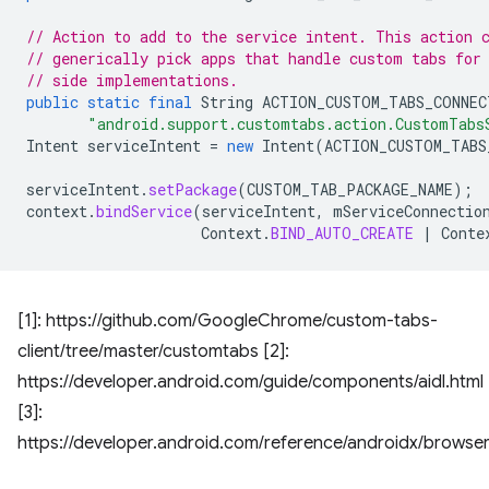
// Action to add to the service intent. This action 
// generically pick apps that handle custom tabs for
// side implementations.
public
static
final
String
ACTION_CUSTOM_TABS_CONNEC
"android.support.customtabs.action.CustomTabs
Intent
serviceIntent
=
new
Intent
(
ACTION_CUSTOM_TABS
serviceIntent
.
setPackage
(
CUSTOM_TAB_PACKAGE_NAME
);
context
.
bindService
(
serviceIntent
,
mServiceConnectio
Context
.
BIND_AUTO_CREATE
|
Conte
[1]: https://github.com/GoogleChrome/custom-tabs-
client/tree/master/customtabs [2]:
https://developer.android.com/guide/components/aidl.html
[3]:
https://developer.android.com/reference/androidx/brows