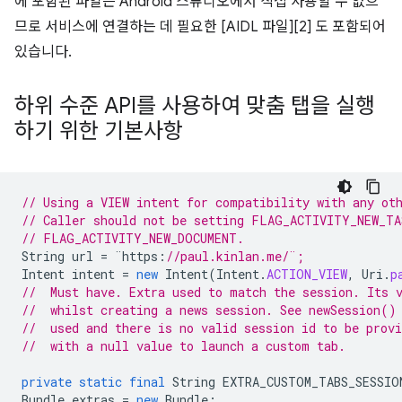
에 포함된 파일은 Android 스튜디오에서 직접 사용할 수 없으
므로 서비스에 연결하는 데 필요한 [AIDL 파일][2] 도 포함되어
있습니다.
하위 수준 API를 사용하여 맞춤 탭을 실행
하기 위한 기본사항
// Using a VIEW intent for compatibility with any ot
// Caller should not be setting FLAG_ACTIVITY_NEW_TA
// FLAG_ACTIVITY_NEW_DOCUMENT. 
String
url
=
¨
https
:
//paul.kinlan.me/¨;
Intent
intent
=
new
Intent
(
Intent
.
ACTION_VIEW
,
Uri
.
p
//  Must have. Extra used to match the session. Its 
//  whilst creating a news session. See newSession()
//  used and there is no valid session id to be provi
//  with a null value to launch a custom tab.
private
static
final
String
EXTRA_CUSTOM_TABS_SESSIO
Bundle
extras
=
new
Bundle
;