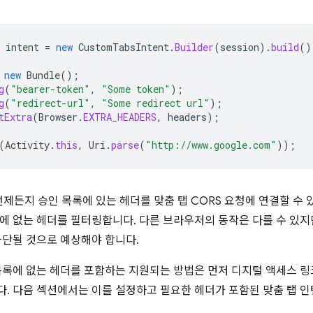
intent
=
new
CustomTabsIntent
.
Builder
(
session
).
build
()
new
Bundle
();
g
(
"bearer-token"
,
"Some token"
);
g
(
"redirect-url"
,
"Some redirect url"
);
tExtra
(
Browser
.
EXTRA_HEADERS
,
headers
);
(
Activity
.
this
,
Uri
.
parse
(
"http://www.google.com"
));
언제든지 승인 목록에 있는 헤더를 맞춤 탭 CORS 요청에 연결할 수 
에 없는 헤더를 필터링합니다. 다른 브라우저의 동작은 다를 수 있
차단될 것으로 예상해야 합니다.
목록에 없는 헤더를 포함하는 지원되는 방법은 먼저 디지털 액세스 링
. 다음 섹션에서는 이를 설정하고 필요한 헤더가 포함된 맞춤 탭 