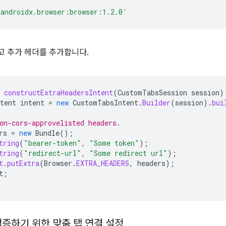
'androidx.browser:browser:1.2.0'
 추가 헤더를 추가합니다.
constructExtraHeadersIntent
(
CustomTabsSession
session
)
tent
intent
=
new
CustomTabsIntent
.
Builder
(
session
).
bui
on-cors-approvelisted headers.
rs
=
new
Bundle
();
tring
(
"bearer-token"
,
"Some token"
);
tring
(
"redirect-url"
,
"Some redirect url"
);
t
.
putExtra
(
Browser
.
EXTRA_HEADERS
,
headers
);
t
;
검증하기 위한 맞춤 탭 연결 설정