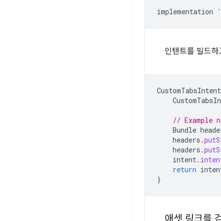
implementation
인텐트를 빌드하고
CustomTabsIntent
CustomTabsIn
// Example n
Bundle
heade
headers
.
putS
headers
.
putS
intent
.
inten
return
inten
}
애셋 링크를 