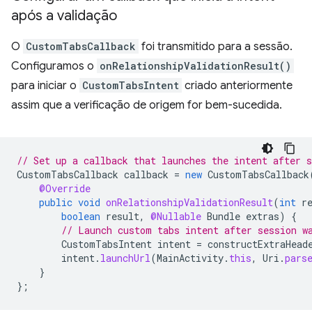
após a validação
O
CustomTabsCallback
foi transmitido para a sessão.
Configuramos o
onRelationshipValidationResult()
para iniciar o
CustomTabsIntent
criado anteriormente
assim que a verificação de origem for bem-sucedida.
// Set up a callback that launches the intent after s
CustomTabsCallback
callback
=
new
CustomTabsCallback
@Override
public
void
onRelationshipValidationResult
(
int
r
boolean
result
,
@Nullable
Bundle
extras
)
{
// Launch custom tabs intent after session w
CustomTabsIntent
intent
=
constructExtraHead
intent
.
launchUrl
(
MainActivity
.
this
,
Uri
.
pars
}
};