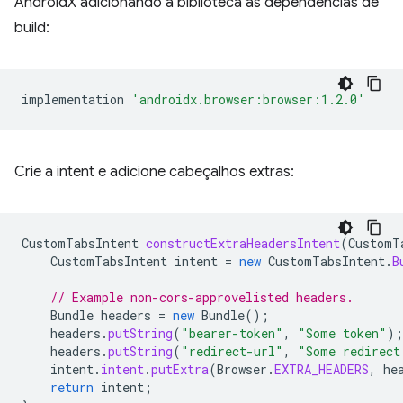
AndroidX adicionando a biblioteca às dependências de
build:
implementation
'androidx.browser:browser:1.2.0'
Crie a intent e adicione cabeçalhos extras:
CustomTabsIntent
constructExtraHeadersIntent
(
CustomT
CustomTabsIntent
intent
=
new
CustomTabsIntent
.
B
// Example non-cors-approvelisted headers.
Bundle
headers
=
new
Bundle
();
headers
.
putString
(
"bearer-token"
,
"Some token"
);
headers
.
putString
(
"redirect-url"
,
"Some redirect
intent
.
intent
.
putExtra
(
Browser
.
EXTRA_HEADERS
,
he
return
intent
;