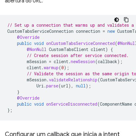
abertura do URL.
// Set up a connection that warms up and validates a
CustomTabsServiceConnection
connection
=
new
CustomT
@Override
public
void
onCustomTabsServiceConnected
(
@NonNul
@NonNull
CustomTabsClient
client
)
{
// Create session after service connected.
mSession
=
client
.
newSession
(
callback
);
client
.
warmup
(
0
);
// Validate the session as the same origin t
mSession
.
validateRelationship
(
CustomTabsServ
Uri
.
parse
(
url
),
null
);
}
@Override
public
void
onServiceDisconnected
(
ComponentName
};
Configurar um callback que inicia a intent