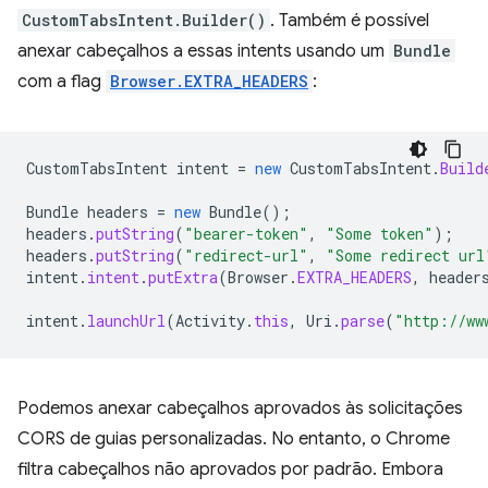
CustomTabsIntent.Builder()
. Também é possível
anexar cabeçalhos a essas intents usando um
Bundle
com a flag
Browser.EXTRA_HEADERS
:
CustomTabsIntent
intent
=
new
CustomTabsIntent
.
Build
Bundle
headers
=
new
Bundle
();
headers
.
putString
(
"bearer-token"
,
"Some token"
);
headers
.
putString
(
"redirect-url"
,
"Some redirect url
intent
.
intent
.
putExtra
(
Browser
.
EXTRA_HEADERS
,
header
intent
.
launchUrl
(
Activity
.
this
,
Uri
.
parse
(
"http://ww
Podemos anexar cabeçalhos aprovados às solicitações
CORS de guias personalizadas. No entanto, o Chrome
filtra cabeçalhos não aprovados por padrão. Embora