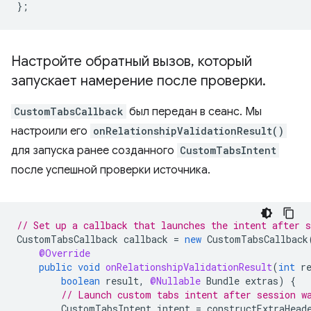
};
Настройте обратный вызов
,
который
запускает намерение после проверки
.
CustomTabsCallback
был передан в сеанс. Мы
настроили его
onRelationshipValidationResult()
для запуска ранее созданного
CustomTabsIntent
после успешной проверки источника.
// Set up a callback that launches the intent after s
CustomTabsCallback
callback
=
new
CustomTabsCallback
@Override
public
void
onRelationshipValidationResult
(
int
r
boolean
result
,
@Nullable
Bundle
extras
)
{
// Launch custom tabs intent after session w
CustomTabsIntent
intent
=
constructExtraHead