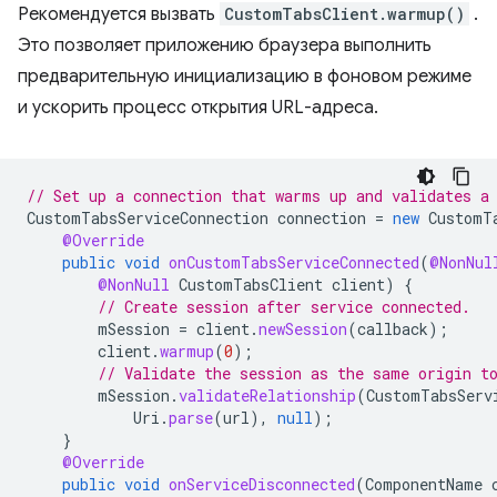
Рекомендуется вызвать
CustomTabsClient.warmup()
.
Это позволяет приложению браузера выполнить
предварительную инициализацию в фоновом режиме
и ускорить процесс открытия URL-адреса.
// Set up a connection that warms up and validates a
CustomTabsServiceConnection
connection
=
new
CustomT
@Override
public
void
onCustomTabsServiceConnected
(
@NonNul
@NonNull
CustomTabsClient
client
)
{
// Create session after service connected.
mSession
=
client
.
newSession
(
callback
);
client
.
warmup
(
0
);
// Validate the session as the same origin t
mSession
.
validateRelationship
(
CustomTabsServ
Uri
.
parse
(
url
),
null
);
}
@Override
public
void
onServiceDisconnected
(
ComponentName