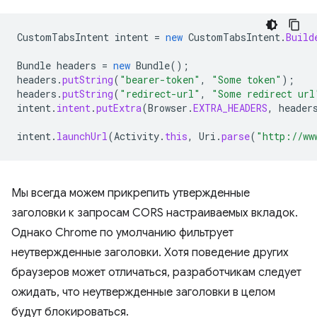
CustomTabsIntent
intent
=
new
CustomTabsIntent
.
Build
Bundle
headers
=
new
Bundle
();
headers
.
putString
(
"bearer-token"
,
"Some token"
);
headers
.
putString
(
"redirect-url"
,
"Some redirect url
intent
.
intent
.
putExtra
(
Browser
.
EXTRA_HEADERS
,
header
intent
.
launchUrl
(
Activity
.
this
,
Uri
.
parse
(
"http://ww
Мы всегда можем прикрепить утвержденные
заголовки к запросам CORS настраиваемых вкладок.
Однако Chrome по умолчанию фильтрует
неутвержденные заголовки. Хотя поведение других
браузеров может отличаться, разработчикам следует
ожидать, что неутвержденные заголовки в целом
будут блокироваться.