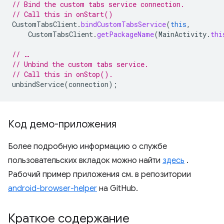
// Bind the custom tabs service connection.
// Call this in onStart()
CustomTabsClient
.
bindCustomTabsService
(
this
,
CustomTabsClient
.
getPackageName
(
MainActivity
.
thi
// …
// Unbind the custom tabs service.
// Call this in onStop().
unbindService
(
connection
);
Код демо-приложения
Более подробную информацию о службе
пользовательских вкладок можно найти
здесь
.
Рабочий пример приложения см. в репозитории
android-browser-helper
на GitHub.
Краткое содержание