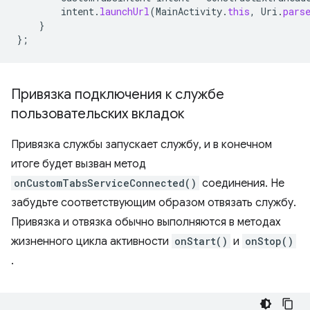
intent
.
launchUrl
(
MainActivity
.
this
,
Uri
.
pars
}
};
Привязка подключения к службе
пользовательских вкладок
Привязка службы запускает службу, и в конечном
итоге будет вызван метод
onCustomTabsServiceConnected()
соединения. Не
забудьте соответствующим образом отвязать службу.
Привязка и отвязка обычно выполняются в методах
жизненного цикла активности
onStart()
и
onStop()
.