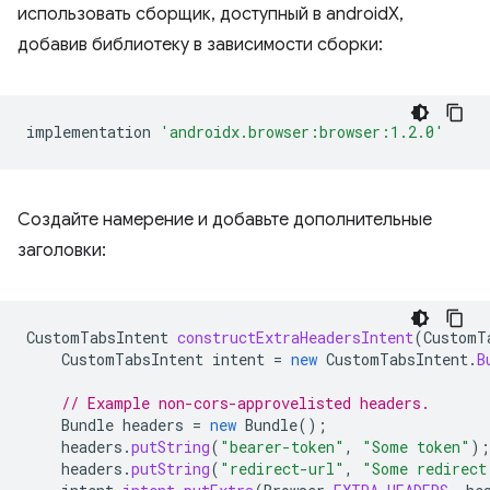
использовать сборщик, доступный в androidX,
добавив библиотеку в зависимости сборки:
implementation
'androidx.browser:browser:1.2.0'
Создайте намерение и добавьте дополнительные
заголовки:
CustomTabsIntent
constructExtraHeadersIntent
(
CustomT
CustomTabsIntent
intent
=
new
CustomTabsIntent
.
B
// Example non-cors-approvelisted headers.
Bundle
headers
=
new
Bundle
();
headers
.
putString
(
"bearer-token"
,
"Some token"
);
headers
.
putString
(
"redirect-url"
,
"Some redirect