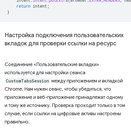
intent
.
intent
.
putExtra
(
Browser
.
EXTRA_HEADERS
,
he
return
intent
;
}
Настройка подключения пользовательских
вкладок для проверки ссылки на ресурс
Соединение «Пользовательские вкладки»
используется для настройки сеанса
CustomTabsSession
между приложением и вкладкой
Chrome. Нам нужен сеанс, чтобы убедиться, что
приложение и веб-приложение принадлежат одному
и тому же источнику. Проверка проходит только в том
случае, если ссылки на цифровые активы настроены
правильно.