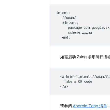
intent:  

   //scan/  

   #Intent;  

      package=com.google.zx
      scheme=zxing;  

如需启动 Zxing 条形码
  <a href="intent://scan/#I
    Take a QR code

请参阅
Android Zxing 清单