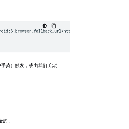
roid;S.browser_fallback_url=http%3A%2F%2Fzxing.org;end">
需用户手势）触发，或由我们 启动
全的 。