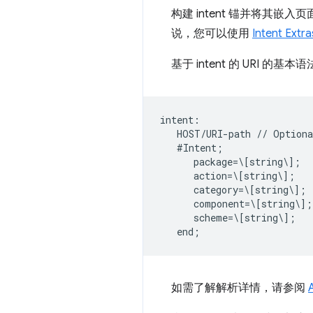
构建 intent 锚并将其
说，您可以使用
Intent Extra
基于 intent 的 URI 的基
intent:  

   HOST/URI-path // Optiona
   #Intent;  

      package=\[string\];  

      action=\[string\];  

      category=\[string\];  
      component=\[string\]; 
      scheme=\[string\];  

如需了解解析详情，请参阅