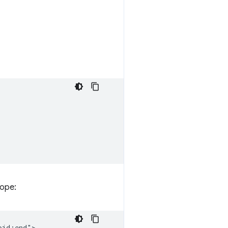
оре:
id;end">
