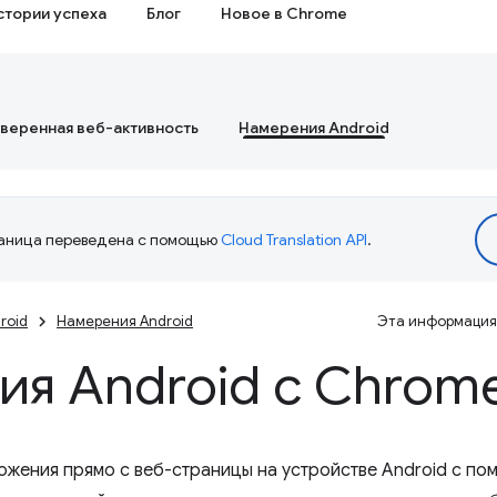
стории успеха
Блог
Новое в Chrome
веренная веб-активность
Намерения Android
аница переведена с помощью
Cloud Translation API
.
roid
Намерения Android
Эта информация 
ия Android с Chrom
ожения прямо с веб-страницы на устройстве Android с п