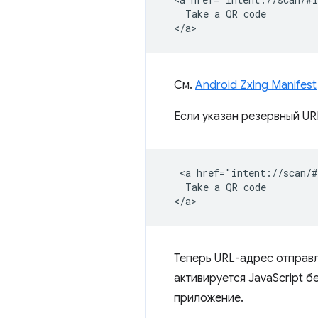
    Take a QR code

См.
Android Zxing Manifest
Если указан резервный U
   <a href="intent://scan/#
    Take a QR code

Теперь URL-адрес отправ
активируется JavaScript б
приложение.