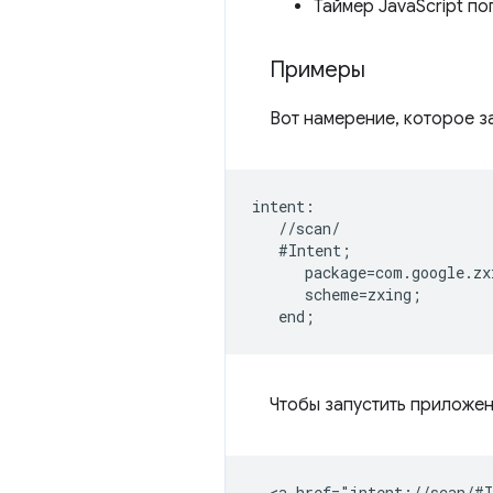
Таймер JavaScript п
Примеры
Вот намерение, которое з
intent:  

   //scan/  

   #Intent;  

      package=com.google.zx
      scheme=zxing;  

Чтобы запустить приложен
  <a href="intent://scan/#I