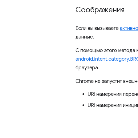
Соображения
Если вы вызываете
активно
данные.
С помощью этого метода м
android.intent.category.
браузера.
Chrome не запустит внешн
URI намерения перен
URI намерения иници