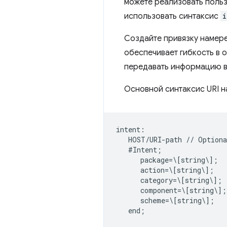
можете реализовать поль
использовать синтаксис
i
Создайте привязку намере
обеспечивает гибкость в о
передавать информацию 
Основной синтаксис URI 
intent:  

   HOST/URI-path // Optiona
   #Intent;  

      package=\[string\];  

      action=\[string\];  

      category=\[string\];  
      component=\[string\]; 
      scheme=\[string\];  
