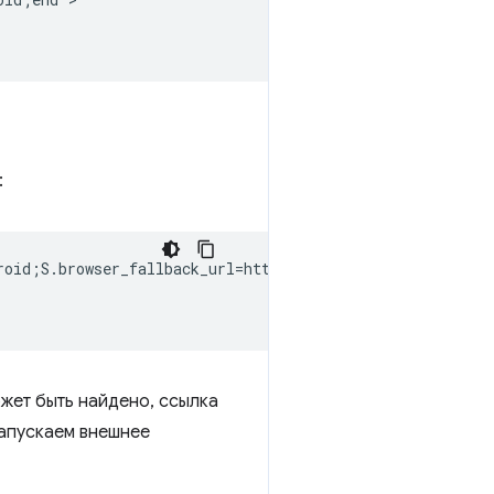
:
roid;S.browser_fallback_url=http%3A%2F%2Fzxing.org;end">
жет быть найдено, ссылка
 запускаем внешнее