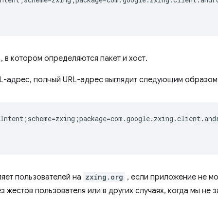
, в котором определяются пакет и хост.
RL-адрес, полный URL-адрес выглядит следующим образом
Intent;scheme=zxing;package=com.google.zxing.client.and
ляет пользователей на
zxing.org
, если приложение не мо
ез жестов пользователя или в других случаях, когда мы не