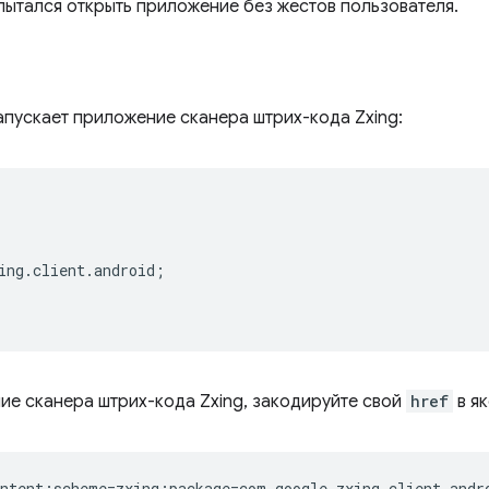
опытался открыть приложение без жестов пользователя.
апускает приложение сканера штрих-кода Zxing:
ing.client.android;  

ие сканера штрих-кода Zxing, закодируйте свой
href
в як
ntent;scheme=zxing;package=com.google.zxing.client.andro