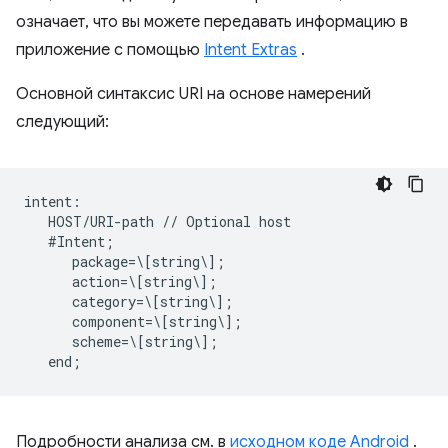
означает, что вы можете передавать информацию в
приложение с помощью
Intent Extras
.
Основной синтаксис URI на основе намерений
следующий:
intent:  

   HOST/URI-path // Optional host  

   #Intent;  

      package=\[string\];  

      action=\[string\];  

      category=\[string\];  

      component=\[string\];  

      scheme=\[string\];  

Подробности анализа см. в
исходном коде Android
.