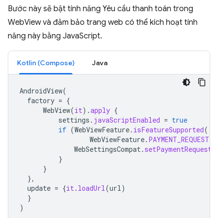
Bước này sẽ bật tính năng Yêu cầu thanh toán trong
WebView và đảm bảo trang web có thể kích hoạt tính
năng này bằng JavaScript.
Kotlin (Compose)
Java
AndroidView
(
factory
=
{
WebView
(
it
).
apply
{
settings
.
javaScriptEnabled
=
true
if
(
WebViewFeature
.
isFeatureSupported
(
WebViewFeature
.
PAYMENT_REQUEST
))
WebSettingsCompat
.
setPaymentRequestE
}
}
},
update
=
{
it
.
loadUrl
(
url
)
}
)