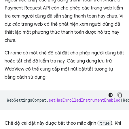
Ngoài việc chạy các ứng dụng thanh toán trên Android,
Payment Request API còn cho phép các trang web kiểm
tra xem người dùng đã sẵn sàng thanh toán hay chưa. Ví
dụ: các trang web có thể phát hiện xem người dùng đã
thiết lập một phương thức thanh toán được hỗ trợ hay
chưa.
Chrome có một chế độ cài đặt cho phép người dùng bật
hoặc tắt chế độ kiểm tra này. Các ứng dụng lưu trữ
WebView có thể cung cấp một nút bật/tắt tương tự
bằng cách sử dụng:
WebSettingsCompat
.
setHasEnrolledInstrumentEnabled
(
We
Chế độ cài đặt này được bật theo mặc định (
true
). Khi