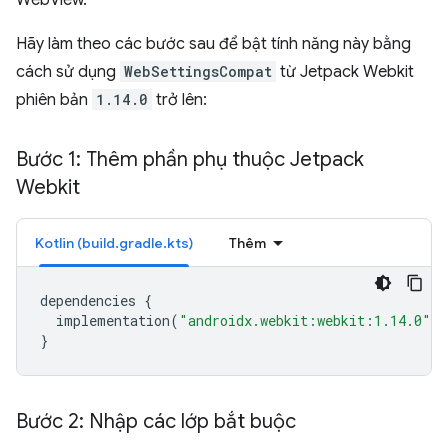
WebView.
Hãy làm theo các bước sau để bật tính năng này bằng
cách sử dụng
WebSettingsCompat
từ Jetpack Webkit
phiên bản
1.14.0
trở lên:
Bước 1: Thêm phần phụ thuộc Jetpack
Webkit
Kotlin (build.gradle.kts)
Thêm
dependencies
{
implementation
(
"androidx.webkit:webkit:1.14.0"
)
}
Bước 2: Nhập các lớp bắt buộc