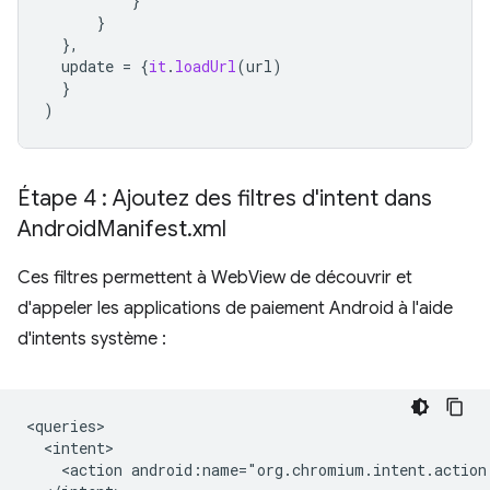
}
}
},
update
=
{
it
.
loadUrl
(
url
)
}
)
Étape 4 : Ajoutez des filtres d'intent dans
Android
Manifest
.
xml
Ces filtres permettent à WebView de découvrir et
d'appeler les applications de paiement Android à l'aide
d'intents système :
<action