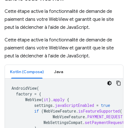
Cette étape active la fonctionnalité de demande de
paiement dans votre WebView et garantit que le site
peut la déclencher à l'aide de JavaScript.
Cette étape active la fonctionnalité de demande de
paiement dans votre WebView et garantit que le site
peut la déclencher à l'aide de JavaScript.
Kotlin (Compose)
Java
AndroidView
(
factory
=
{
WebView
(
it
).
apply
{
settings
.
javaScriptEnabled
=
true
if
(
WebViewFeature
.
isFeatureSupported
(
WebViewFeature
.
PAYMENT_REQUEST
))
WebSettingsCompat
.
setPaymentRequestE