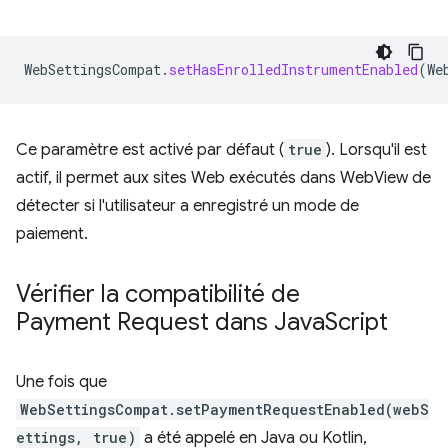
WebSettingsCompat
.
setHasEnrolledInstrumentEnabled
(
We
Ce paramètre est activé par défaut (
true
). Lorsqu'il est
actif, il permet aux sites Web exécutés dans WebView de
détecter si l'utilisateur a enregistré un mode de
paiement.
Vérifier la compatibilité de
Payment Request dans Java
Script
Une fois que
WebSettingsCompat.setPaymentRequestEnabled(webS
ettings, true)
a été appelé en Java ou Kotlin,