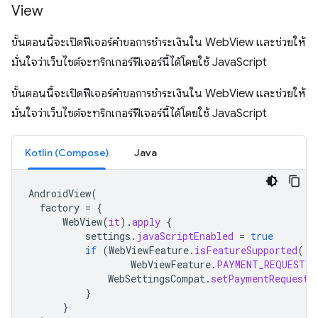
View
ขั้นตอนนี้จะเปิดฟีเจอร์คำขอการชำระเงินใน WebView และช่วยให้
มั่นใจว่าเว็บไซต์จะทริกเกอร์ฟีเจอร์นี้ได้โดยใช้ JavaScript
ขั้นตอนนี้จะเปิดฟีเจอร์คำขอการชำระเงินใน WebView และช่วยให้
มั่นใจว่าเว็บไซต์จะทริกเกอร์ฟีเจอร์นี้ได้โดยใช้ JavaScript
Kotlin (Compose)
Java
AndroidView
(
factory
=
{
WebView
(
it
).
apply
{
settings
.
javaScriptEnabled
=
true
if
(
WebViewFeature
.
isFeatureSupported
(
WebViewFeature
.
PAYMENT_REQUEST
))
WebSettingsCompat
.
setPaymentRequestE
}
}