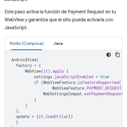
Este paso activa la función de Payment Request en tu
WebView y garantiza que el sitio pueda activarla con
JavaScript.
Kotlin (Compose)
Java
AndroidView
(
factory
=
{
WebView
(
it
).
apply
{
settings
.
javaScriptEnabled
=
true
if
(
WebViewFeature
.
isFeatureSupported
(
WebViewFeature
.
PAYMENT_REQUEST
))
WebSettingsCompat
.
setPaymentRequestE
}
}
},
update
=
{
it
.
loadUrl
(
url
)
}