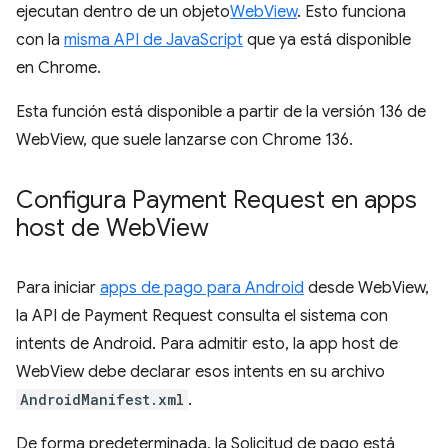
ejecutan dentro de un objeto
WebView
. Esto funciona
con la
misma API de JavaScript
que ya está disponible
en Chrome.
Esta función está disponible a partir de la versión 136 de
WebView, que suele lanzarse con Chrome 136.
Configura Payment Request en apps
host de Web
View
Para iniciar
apps de pago para Android
desde WebView,
la API de Payment Request consulta el sistema con
intents de Android. Para admitir esto, la app host de
WebView debe declarar esos intents en su archivo
AndroidManifest.xml
.
De forma predeterminada, la Solicitud de pago está