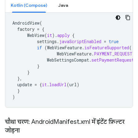
Kotlin (Compose)
Java
AndroidView
(
factory
=
{
WebView
(
it
).
apply
{
settings
.
javaScriptEnabled
=
true
if
(
WebViewFeature
.
isFeatureSupported
(
WebViewFeature
.
PAYMENT_REQUEST
))
WebSettingsCompat
.
setPaymentRequestE
}
}
},
update
=
{
it
.
loadUrl
(
url
)
}
)
चौथा चरण: Android
Manifest
.
xml में इंटेंट फ़िल्टर
जोड़ना