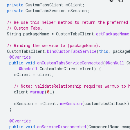
private
CustomTabsClient
mClient
;
private
CustomTabsSession
mSession
;
// We use this helper method to return the preferred
// Custom Tabs.
String
packageName
=
CustomTabsClient
.
getPackageName
// Binding the service to (packageName).
CustomTabsClient
.
bindCustomTabsService
(
this
,
package
@Override
public
void
onCustomTabsServiceConnected
(
@NonNull
C
@NonNull
CustomTabsClient
client
)
{
mClient
=
client
;
// Note: validateRelationship requires warmup to 
client
.
warmup
(
0
L
);
mSession
=
mClient
.
newSession
(
customTabsCallback
)
}
@Override
public
void
onServiceDisconnected
(
ComponentName
com