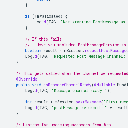
}
if
(
!
mValidated
)
{
Log
.
d
(
TAG
,
"Not starting PostMessage as 
}
// If this fails:
// - Have you included PostMessageService in
boolean
result
=
mSession
.
requestPostMessage
Log
.
d
(
TAG
,
"Requested Post Message Channel: 
}
// This gets called when the channel we requeste
@Override
public
void
onMessageChannelReady
(
@Nullable
Bund
Log
.
d
(
TAG
,
"Message channel ready."
);
int
result
=
mSession
.
postMessage
(
"First mes
Log
.
d
(
TAG
,
"postMessage returned: "
+
result
}
// Listens for upcoming messages from Web.