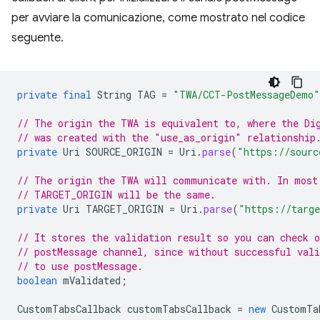
per avviare la comunicazione, come mostrato nel codice
seguente.
private
final
String
TAG
=
"TWA/CCT-PostMessageDemo"
// The origin the TWA is equivalent to, where the Di
// was created with the "use_as_origin" relationship
private
Uri
SOURCE_ORIGIN
=
Uri
.
parse
(
"https://sourc
// The origin the TWA will communicate with. In most
// TARGET_ORIGIN will be the same.
private
Uri
TARGET_ORIGIN
=
Uri
.
parse
(
"https://targe
// It stores the validation result so you can check o
// postMessage channel, since without successful vali
// to use postMessage.
boolean
mValidated
;
CustomTabsCallback
customTabsCallback
=
new
CustomTa