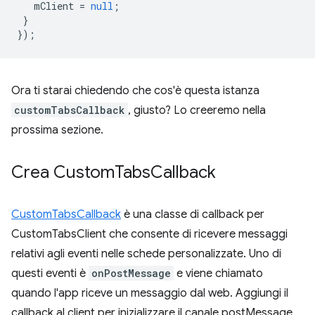
mClient
=
null
;
}
});
Ora ti starai chiedendo che cos'è questa istanza
customTabsCallback
, giusto? Lo creeremo nella
prossima sezione.
Crea Custom
Tabs
Callback
CustomTabsCallback
è una classe di callback per
CustomTabsClient che consente di ricevere messaggi
relativi agli eventi nelle schede personalizzate. Uno di
questi eventi è
onPostMessage
e viene chiamato
quando l'app riceve un messaggio dal web. Aggiungi il
callback al client per inizializzare il canale postMessage