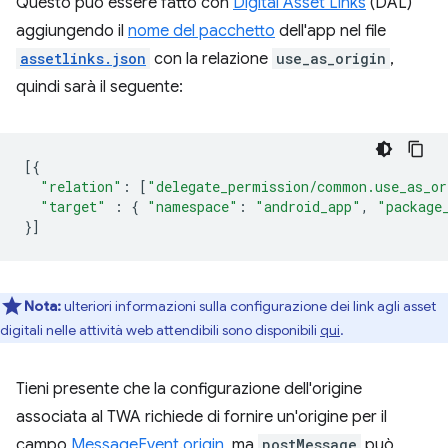
Questo può essere fatto con
Digital Asset Links
(DAL)
aggiungendo il
nome del pacchetto
dell'app nel file
assetlinks.json
con la relazione
use_as_origin
,
quindi sarà il seguente:
[{
"relation"
:
[
"delegate_permission/common.use_as_or
"target"
:
{
"namespace"
:
"android_app"
,
"package
}]
Nota:
ulteriori informazioni sulla configurazione dei link agli asset
digitali nelle attività web attendibili sono disponibili
qui
.
Tieni presente che la configurazione dell'origine
associata al TWA richiede di fornire un'origine per il
campo
MessageEvent.origin
, ma
postMessage
può