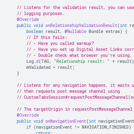
// Listens for the validation result, you can us
// logging purposes.
@Override
public
void
onRelationshipValidationResult
(
int
r
boolean
result
,
@Nullable
Bundle
extras
)
{
// If this fails:
// - Have you called warmup?
// - Have you set up Digital Asset Links cor
// - Double check what browser you're using.
Log
.
d
(
TAG
,
"Relationship result: "
+
result
mValidated
=
result
;
}
// Listens for any navigation happens, it waits 
// then requests post message channel using
// CustomTabsSession#requestPostMessageChannel(s
// The targetOrigin in requestPostMessageChannel
@Override
public
void
onNavigationEvent
(
int
navigationEven
if
(
navigationEvent
!=
NAVIGATION_FINISHED
)
return
;