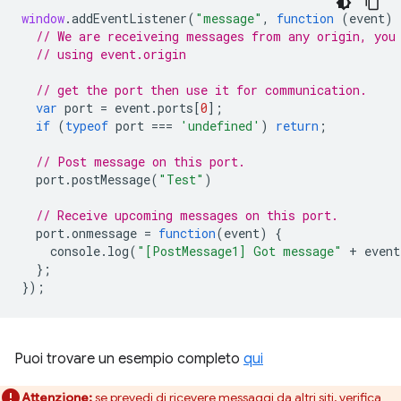
window
.
addEventListener
(
"message"
,
function
(
event
)
// We are receiveing messages from any origin, you
// using event.origin
// get the port then use it for communication.
var
port
=
event
.
ports
[
0
];
if
(
typeof
port
===
'undefined'
)
return
;
// Post message on this port.
port
.
postMessage
(
"Test"
)
// Receive upcoming messages on this port.
port
.
onmessage
=
function
(
event
)
{
console
.
log
(
"[PostMessage1] Got message"
+
event
};
});
Puoi trovare un esempio completo
qui
Attenzione:
se prevedi di ricevere messaggi da altri siti, verifica