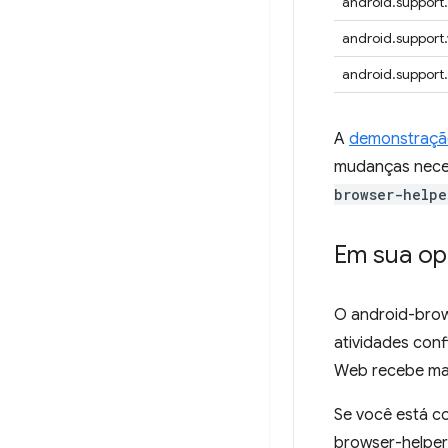
android.support
android.support.
android.support
A
demonstraçã
mudanças neces
browser-helpe
Em sua op
O android-brow
atividades conf
Web recebe mai
Se você está c
browser-helper