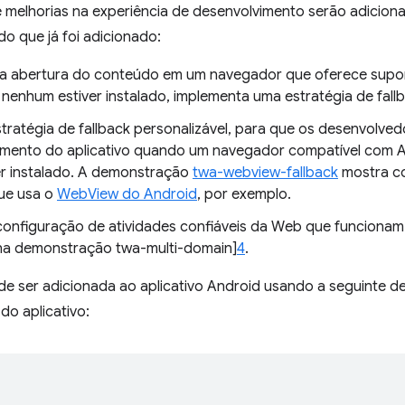
 melhorias na experiência de desenvolvimento serão adiciona
do que já foi adicionado:
a abertura do conteúdo em um navegador que oferece suport
 nenhum estiver instalado, implementa uma estratégia de fall
stratégia de fallback personalizável, para que os desenvolve
ento do aplicativo quando um navegador compatível com At
er instalado. A demonstração
twa-webview-fallback
mostra co
que usa o
WebView do Android
, por exemplo.
a configuração de atividades confiáveis da Web que funciona
 na demonstração twa-multi-domain]
4
.
ode ser adicionada ao aplicativo Android usando a seguinte 
do aplicativo: