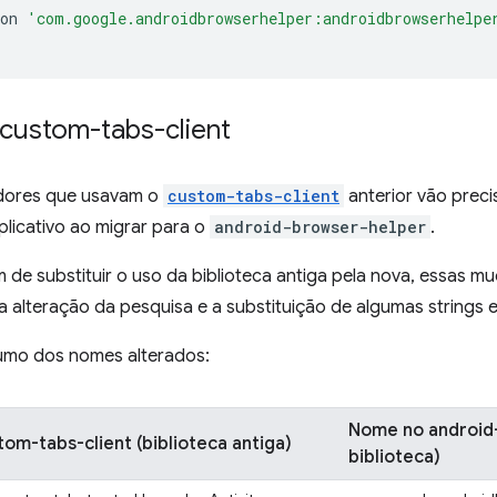
on
'com.google.androidbrowserhelper:androidbrowserhelpe
 custom-tabs-client
dores que usavam o
custom-tabs-client
anterior vão prec
licativo ao migrar para o
android-browser-helper
.
m de substituir o uso da biblioteca antiga pela nova, essas 
a alteração da pesquisa e a substituição de algumas strings
umo dos nomes alterados:
Nome no android
m-tabs-client (biblioteca antiga)
biblioteca)