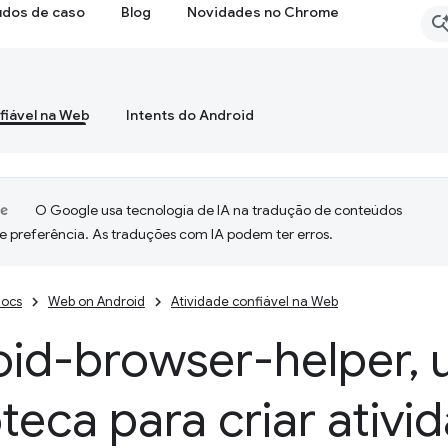
udos de caso
Blog
Novidades no Chrome
fiável na Web
Intents do Android
O Google usa tecnologia de IA na tradução de conteúdos
e preferência. As traduções com IA podem ter erros.
ocs
Web on Android
Atividade confiável na Web
oid-browser-helper
,
u
oteca para criar ativi