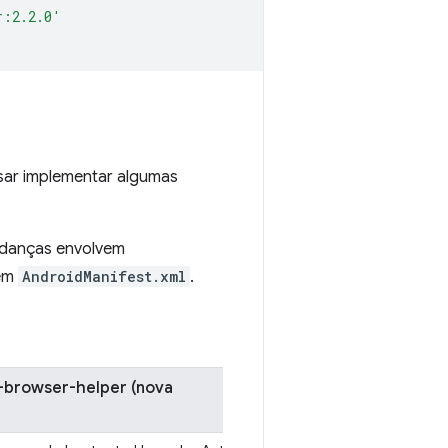
r:2.2.0'
isar implementar algumas
mudanças envolvem
 em
AndroidManifest.xml
.
-browser-helper (nova