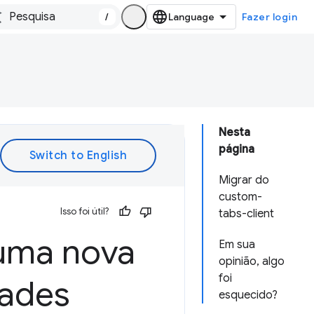
/
Fazer login
Nesta
página
Migrar do
custom-
Isso foi útil?
tabs-client
ma nova
Em sua
opinião, algo
foi
dades
esquecido?