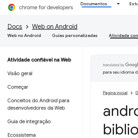
Documentos
Est
Docs
Web on Android
Web no Android
Guias personalizadas
Atividade con
Atividade confiável na Web
para seu idioma d
Visão geral
Começar
Página inicial
D
Conceitos do Android para
andr
desenvolvedores da Web
Guia de integração
bibli
Ecossistema