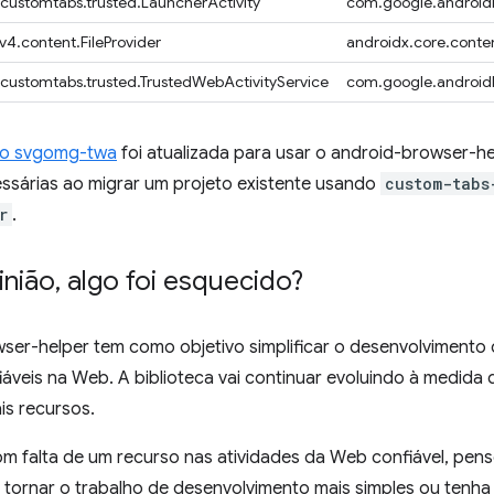
.customtabs.trusted.LauncherActivity
com.google.androidb
v4.content.FileProvider
androidx.core.conten
.customtabs.trusted.TrustedWebActivityService
com.google.androidb
o svgomg-twa
foi atualizada para usar o android-browser-he
sárias ao migrar um projeto existente usando
custom-tabs
r
.
inião
,
algo foi esquecido?
ser-helper tem como objetivo simplificar o desenvolvimento 
iáveis na Web. A biblioteca vai continuar evoluindo à medida 
s recursos.
om falta de um recurso nas atividades da Web confiável, pen
 tornar o trabalho de desenvolvimento mais simples ou tenh