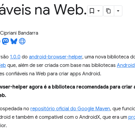
iáveis na Web
.
Cipriani Bandarra
rsão
1.0.0
do
android-browser-helper
, uma nova biblioteca 
Web
que, além de ser criada com base nas bibliotecas
Android
es confiáveis na Web para criar apps Android.
ser-helper agora é a biblioteca recomendada para criar 
eb.
 hospedada no
repositório oficial do Google Maven
, que func
droid e também é compatível com o AndroidX, que era um
pr
ior.