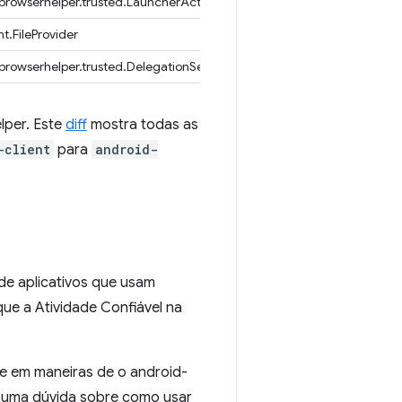
rowserhelper.trusted.LauncherActivity
t.FileProvider
rowserhelper.trusted.DelegationService
lper. Este
diff
mostra todas as
-client
para
android-
de aplicativos que usam
que a Atividade Confiável na
se em maneiras de o android-
a uma dúvida sobre como usar