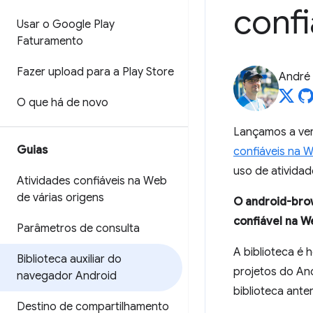
conf
Usar o Google Play
Faturamento
Fazer upload para a Play Store
André 
O que há de novo
Lançamos a ve
Guias
confiáveis na 
uso de atividad
Atividades confiáveis na Web
de várias origens
O android-brow
confiável na W
Parâmetros de consulta
A biblioteca é
Biblioteca auxiliar do
projetos do An
navegador Android
biblioteca anter
Destino de compartilhamento