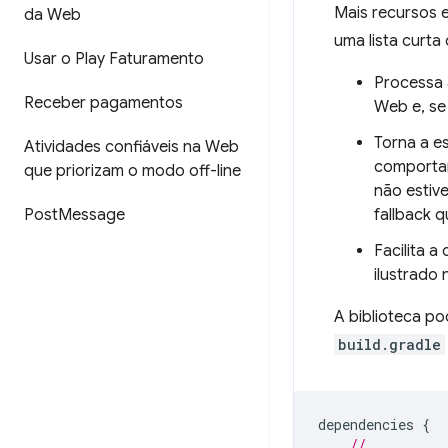
Mais recursos e
da Web
uma lista curta 
Usar o Play Faturamento
Processa 
Receber pagamentos
Web e, se
Torna a e
Atividades confiáveis na Web
comportam
que priorizam o modo off-line
não estiv
Post
Message
fallback 
Facilita 
ilustrado
A biblioteca p
build.gradle
dependencies
{
//...