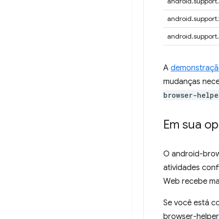
android.support
android.support.
android.support
A
demonstraçã
mudanças neces
browser-helpe
Em sua op
O android-brow
atividades conf
Web recebe mai
Se você está c
browser-helper