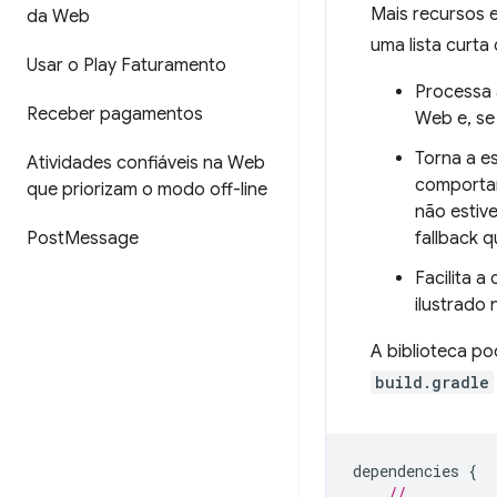
Mais recursos e
da Web
uma lista curta 
Usar o Play Faturamento
Processa 
Receber pagamentos
Web e, se
Torna a e
Atividades confiáveis na Web
comportam
que priorizam o modo off-line
não estiv
Post
Message
fallback 
Facilita 
ilustrado
A biblioteca p
build.gradle
dependencies
{
//...