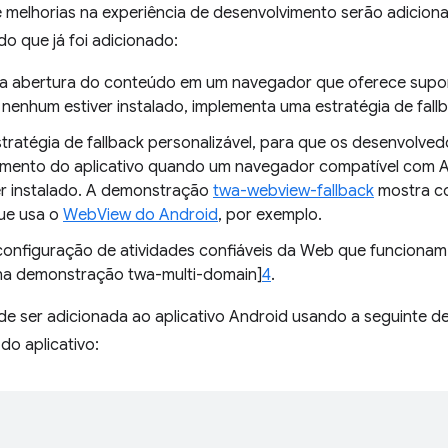
 melhorias na experiência de desenvolvimento serão adiciona
do que já foi adicionado:
a abertura do conteúdo em um navegador que oferece suport
 nenhum estiver instalado, implementa uma estratégia de fall
stratégia de fallback personalizável, para que os desenvolve
ento do aplicativo quando um navegador compatível com At
er instalado. A demonstração
twa-webview-fallback
mostra co
que usa o
WebView do Android
, por exemplo.
a configuração de atividades confiáveis da Web que funciona
 na demonstração twa-multi-domain]
4
.
ode ser adicionada ao aplicativo Android usando a seguinte 
do aplicativo: