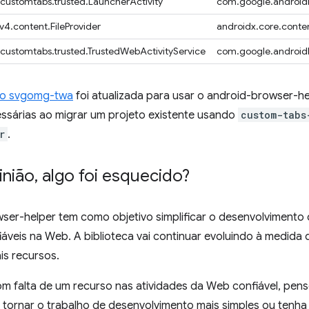
.customtabs.trusted.LauncherActivity
com.google.androidb
v4.content.FileProvider
androidx.core.conten
.customtabs.trusted.TrustedWebActivityService
com.google.androidb
o svgomg-twa
foi atualizada para usar o android-browser-he
sárias ao migrar um projeto existente usando
custom-tabs
r
.
inião
,
algo foi esquecido?
ser-helper tem como objetivo simplificar o desenvolvimento 
iáveis na Web. A biblioteca vai continuar evoluindo à medida 
s recursos.
om falta de um recurso nas atividades da Web confiável, pen
 tornar o trabalho de desenvolvimento mais simples ou tenh