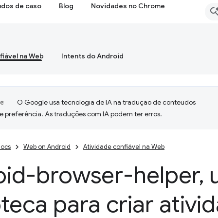
udos de caso
Blog
Novidades no Chrome
fiável na Web
Intents do Android
O Google usa tecnologia de IA na tradução de conteúdos
e preferência. As traduções com IA podem ter erros.
ocs
Web on Android
Atividade confiável na Web
oid-browser-helper
,
u
oteca para criar ativi