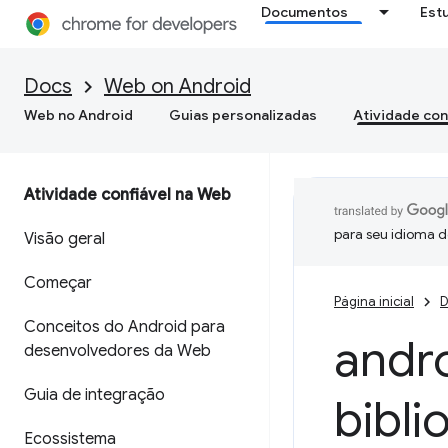
Documentos
Est
Docs
Web on Android
Web no Android
Guias personalizadas
Atividade con
Atividade confiável na Web
para seu idioma d
Visão geral
Começar
Página inicial
D
Conceitos do Android para
andr
desenvolvedores da Web
Guia de integração
bibli
Ecossistema