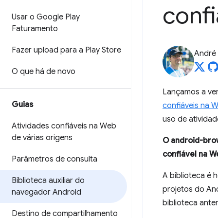
conf
Usar o Google Play
Faturamento
Fazer upload para a Play Store
André 
O que há de novo
Lançamos a ve
Guias
confiáveis na 
uso de atividad
Atividades confiáveis na Web
de várias origens
O android-brow
confiável na W
Parâmetros de consulta
A biblioteca é
Biblioteca auxiliar do
projetos do An
navegador Android
biblioteca anter
Destino de compartilhamento