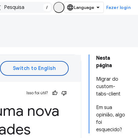
/
Fazer login
Nesta
página
Migrar do
custom-
Isso foi útil?
tabs-client
ma nova
Em sua
opinião, algo
foi
dades
esquecido?