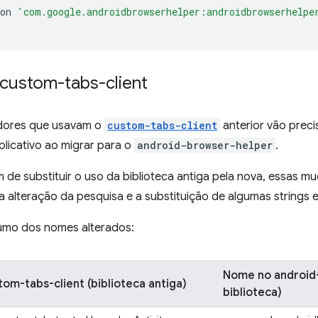
on
'com.google.androidbrowserhelper:androidbrowserhelpe
 custom-tabs-client
dores que usavam o
custom-tabs-client
anterior vão prec
licativo ao migrar para o
android-browser-helper
.
m de substituir o uso da biblioteca antiga pela nova, essas 
a alteração da pesquisa e a substituição de algumas strings
umo dos nomes alterados:
Nome no android
m-tabs-client (biblioteca antiga)
biblioteca)