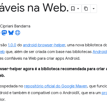
iáveis na Web
.
Cipriani Bandarra
rsão
1.0.0
do
android-browser-helper
, uma nova biblioteca 
Web
que, além de ser criada com base nas bibliotecas
Android
es confiáveis na Web para criar apps Android.
ser-helper agora é a biblioteca recomendada para criar 
eb.
 hospedada no
repositório oficial do Google Maven
, que func
droid e também é compatível com o AndroidX, que era um
pr
ior.