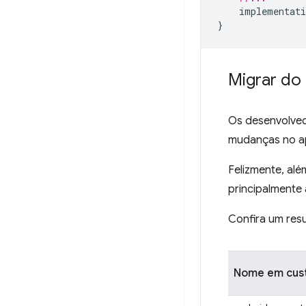
implementati
}
Migrar do
Os desenvolve
mudanças no ap
Felizmente, alé
principalmente 
Confira um res
Nome em custo