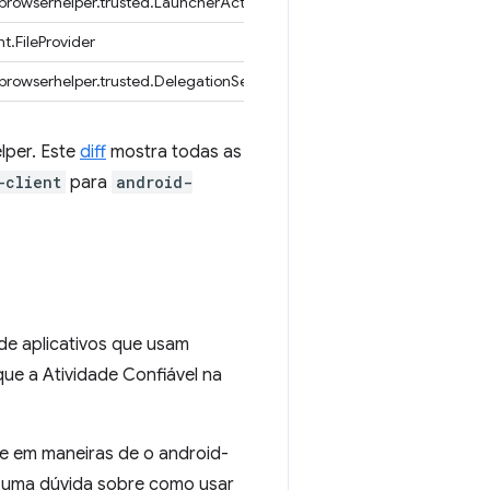
rowserhelper.trusted.LauncherActivity
t.FileProvider
rowserhelper.trusted.DelegationService
lper. Este
diff
mostra todas as
-client
para
android-
de aplicativos que usam
que a Atividade Confiável na
se em maneiras de o android-
a uma dúvida sobre como usar