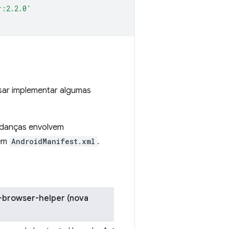
r:2.2.0'
isar implementar algumas
mudanças envolvem
 em
AndroidManifest.xml
.
-browser-helper (nova