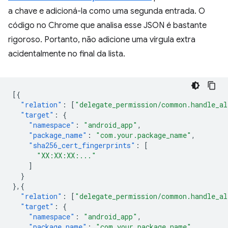
a chave e adicioná-la como uma segunda entrada. O
código no Chrome que analisa esse JSON é bastante
rigoroso. Portanto, não adicione uma vírgula extra
acidentalmente no final da lista.
[{
"relation"
:
[
"delegate_permission/common.handle_al
"target"
:
{
"namespace"
:
"android_app"
,
"package_name"
:
"com.your.package_name"
,
"sha256_cert_fingerprints"
:
[
"XX:XX:XX:..."
]
}
},{
"relation"
:
[
"delegate_permission/common.handle_al
"target"
:
{
"namespace"
:
"android_app"
,
"package_name"
:
"com.your.package_name"
,