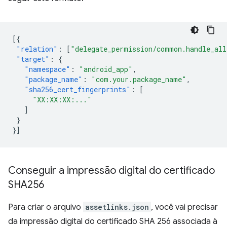
[{
"relation"
:
[
"delegate_permission/common.handle_all
"target"
:
{
"namespace"
:
"android_app"
,
"package_name"
:
"com.your.package_name"
,
"sha256_cert_fingerprints"
:
[
"XX:XX:XX:..."
]
}
}]
Conseguir a impressão digital do certificado
SHA256
Para criar o arquivo
assetlinks.json
, você vai precisar
da impressão digital do certificado SHA 256 associada à