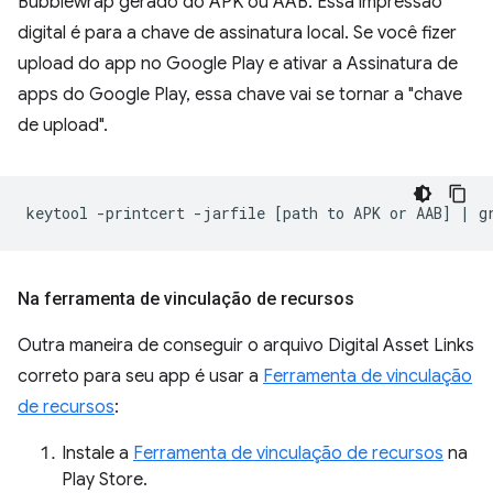
Bubblewrap gerado do APK ou AAB. Essa impressão
digital é para a chave de assinatura local. Se você fizer
upload do app no Google Play e ativar a Assinatura de
apps do Google Play, essa chave vai se tornar a "chave
de upload".
keytool
-printcert
-jarfile
[
path
to
APK
or
AAB
]
|
g
Na ferramenta de vinculação de recursos
Outra maneira de conseguir o arquivo Digital Asset Links
correto para seu app é usar a
Ferramenta de vinculação
de recursos
:
Instale a
Ferramenta de vinculação de recursos
na
Play Store.