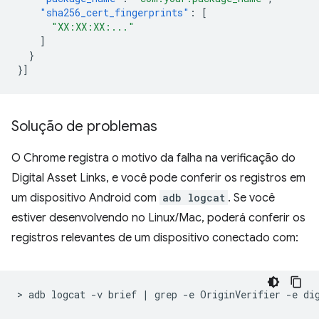
"sha256_cert_fingerprints"
:
[
"XX:XX:XX:..."
]
}
}]
Solução de problemas
O Chrome registra o motivo da falha na verificação do
Digital Asset Links, e você pode conferir os registros em
um dispositivo Android com
adb logcat
. Se você
estiver desenvolvendo no Linux/Mac, poderá conferir os
registros relevantes de um dispositivo conectado com:
>
adb
logcat
-v
brief
|
grep
-e
OriginVerifier
-e