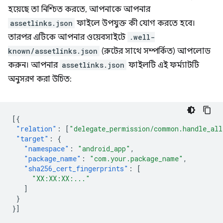
হয়েছে তা নিশ্চিত করতে, আপনাকে আপনার
assetlinks.json
ফাইলে উপযুক্ত কী যোগ করতে হবে।
তারপর এটিকে আপনার ওয়েবসাইটে
.well-
known/assetlinks.json
(রুটের সাথে সম্পর্কিত) আপলোড
করুন। আপনার
assetlinks.json
ফাইলটি এই ফর্ম্যাটটি
অনুসরণ করা উচিত:
[{
"relation"
:
[
"delegate_permission/common.handle_all
"target"
:
{
"namespace"
:
"android_app"
,
"package_name"
:
"com.your.package_name"
,
"sha256_cert_fingerprints"
:
[
"XX:XX:XX:..."
]
}
}]