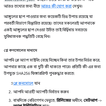
আরও তথ্যের জন্য নীচে
আরও কী যোগ করা
দেখুন।
আঙ্গুলের ছাপ পাওয়ার জন্য কয়েকটি ভিন্ন উপায় রয়েছে যা
পরবর্তী বিভাগে বিস্তারিত রয়েছে। তাদের সকলেরই আপনাকে
একই আঙ্গুলের ছাপ দেওয়া উচিত তাই নির্দ্বিধায় সবচেয়ে
সুবিধাজনক পদ্ধতিটি বেছে নিন।
প্লে কনসোলের মাধ্যমে
আপনি প্লে অ্যাপ সাইনিং বেছে নিচ্ছেন কিনা তার উপর নির্ভর করে,
আপনার কাছে এক বা দুটি কী থাকতে পারে। প্রতিটি কী-এর জন্য
উপযুক্ত SHA256 ফিঙ্গারপ্রিন্ট পুনরুদ্ধার করতে:
প্লে কনসোলে
যান
আপনি আগ্রহী অ্যাপটি নির্বাচন করুন
বামদিকে নেভিগেশন মেনুতে,
রিলিজের
অধীনে,
সেটআপ
->