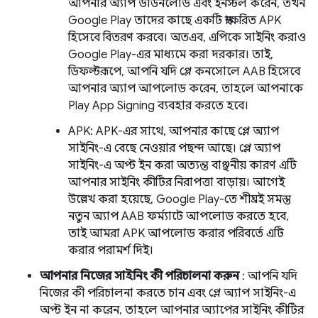
আপনার অ্যাপ ডাউনলোড এবং ইনস্টল করেন, তখন
Google Play তাদের কাছে একটি স্বাক্ষরিত APK
হিসেবে বিতরণ করবে। অতএব, এপিকে সাইনিং করাও
Google Play-এর মাধ্যমে করা দরকার। তাই,
ডিফল্টরূপে, আপনি যদি প্লে কনসোলে AAB হিসেবে
আপনার অ্যাপ আপলোড করেন, তাহলে আপনাকে
Play App Signing ব্যবহার করতে হবে।
APK: APK-এর সাথে, আপনার কাছে প্লে অ্যাপ
সাইনিং-এ বেছে নেওয়ার পছন্দ আছে। প্লে অ্যাপ
সাইনিং-এ অপ্ট ইন করা অত্যন্ত বাঞ্ছনীয় কারণ এটি
আপনার সাইনিং কীটির নিরাপত্তা বাড়ায়। আগেই
উল্লেখ করা হয়েছে, Google Play-তে শীঘ্রই সমস্ত
নতুন অ্যাপ AAB ফর্ম্যাটে আপলোড করতে হবে,
তাই আমরা APK আপলোড করার পরিবর্তে এটি
করার পরামর্শ দিই।
আপনার নিজের সাইনিং কী পরিচালনা করুন
: আপনি যদি
নিজের কী পরিচালনা করতে চান এবং প্লে অ্যাপ সাইনিং-এ
অপ্ট ইন না করেন, তাহলে আপনার অ্যাপের সাইনিং কীটির