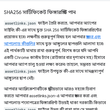
SHA256 সার্টিফিকেট ফিঙ্গারপ্রিন্ট পান
assetlinks.json
ফাইল তৈরি করতে, আপনার অ্যাপের
সাইনিং কী-এর সাথে যুক্ত SHA 256 সার্টিফিকেট ফিঙ্গারপ্রিন্টের
প্রয়োজন হবে। লক্ষণীয় গুরুত্বপূর্ণ বিষয় হল আপনার
স্বাক্ষর এবং
আপলোড কীগুলির
সাথে যুক্ত আঙ্গুলের ছাপগুলি আলাদা হবে৷
এই পার্থক্যটি মাথায় রাখা গুরুত্বপূর্ণ, বিশেষ করে যদি আপনি
একটি Chrome কাস্টম ট্যাব (ব্রাউজার বার দৃশ্যমান সহ) হিসাবে
আপনার অ্যাপ চালু হওয়া লক্ষ্য করেন৷ তাহলে, সম্ভবত আপনার
assetlinks.json
ফাইলে উপযুক্ত কী-এর সাথে সামঞ্জস্যপূর্ণ
আঙ্গুলের ছাপ নেই।
আপনার অ্যাপ্লিকেশানটিকে স্থানীয়ভাবে আরও সহজে ডিবাগ
করতে আপনার assetlinks.json-এ আপনার স্বাক্ষর করা এবং
আপলোড শংসাপত্রের ফিঙ্গারপ্রিন্ট উভয়ই থাকা দরকারী৷ কিভাবে
assetlinks.json
ফাইলে উভয় কী রাখা যায় সে সম্পর্কে