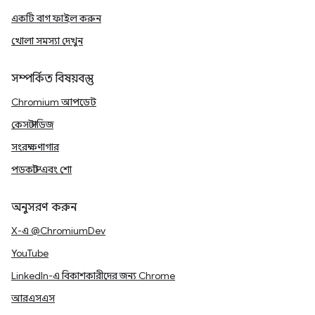
একটি বাগ ফাইল করুন
খোলা সমস্যা দেখুন
সম্পর্কিত বিষয়বস্তু
Chromium আপডেট
কেস স্টাডিজ
সংরক্ষণাগার
পডকাস্ট এবং শো
অনুসরণ করুন
X-এ @ChromiumDev
YouTube
LinkedIn-এ বিকাশকারীদের জন্য Chrome
আরএসএস