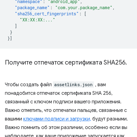
"namespace"
:
"android_app"
,
"package_name"
:
"com.your.package_name"
,
"sha256_cert_fingerprints"
:
[
"XX:XX:XX:..."
]
}
}]
Получите отпечаток сертификата SHA256
.
Чтобы создать файл
assetlinks.json
, вам
понадобится отпечаток сертификата SHA 256,
связанный с ключом подписи вашего приложения.
Важно отметить, что отпечатки пальцев, связанные с
вашими
ключами подписи и загрузки,
будут разными.
Важно помнить об этом различии, особенно если вы
наблюдаете, как ваше приложение запускается как