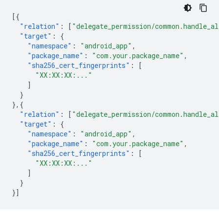
[{
"relation"
:
[
"delegate_permission/common.handle_al
"target"
:
{
"namespace"
:
"android_app"
,
"package_name"
:
"com.your.package_name"
,
"sha256_cert_fingerprints"
:
[
"XX:XX:XX:..."
]
}
},{
"relation"
:
[
"delegate_permission/common.handle_al
"target"
:
{
"namespace"
:
"android_app"
,
"package_name"
:
"com.your.package_name"
,
"sha256_cert_fingerprints"
:
[
"XX:XX:XX:..."
]
}
}]