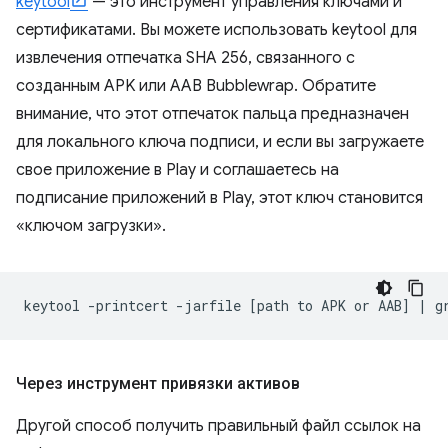
keytool
— это инструмент управления ключами и
сертификатами. Вы можете использовать keytool для
извлечения отпечатка SHA 256, связанного с
созданным APK или AAB Bubblewrap. Обратите
внимание, что этот отпечаток пальца предназначен
для локального ключа подписи, и если вы загружаете
свое приложение в Play и соглашаетесь на
подписание приложений в Play, этот ключ становится
«ключом загрузки».
keytool
-printcert
-jarfile
[
path
to
APK
or
AAB
]
|
g
Через инструмент привязки активов
Другой способ получить правильный файл ссылок на