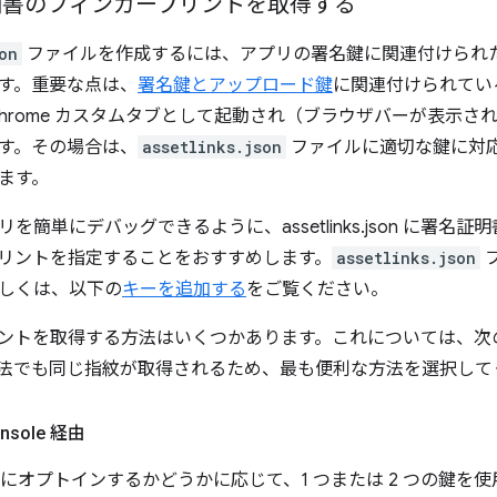
 証明書のフィンガープリントを取得する
on
ファイルを作成するには、アプリの署名鍵に関連付けられた S
す。重要な点は、
署名鍵とアップロード鍵
に関連付けられてい
Chrome カスタムタブとして起動され（ブラウザバーが表示
す。その場合は、
assetlinks.json
ファイルに適切な鍵に対
ます。
を簡単にデバッグできるように、assetlinks.json に署
リントを指定することをおすすめします。
assetlinks.json
しくは、以下の
キーを追加する
をご覧ください。
ントを取得する方法はいくつかあります。これについては、次
法でも同じ指紋が取得されるため、最も便利な方法を選択して
onsole 経由
署名にオプトインするかどうかに応じて、1 つまたは 2 つの鍵