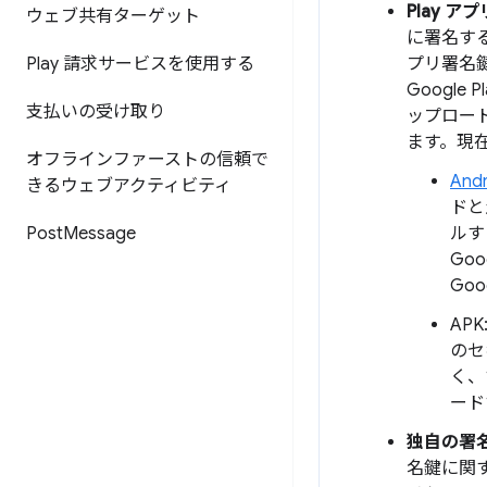
Play 
ウェブ共有ターゲット
に署名する
Play 請求サービスを使用する
プリ署名
Googl
支払いの受け取り
ップロー
ます。現在
オフラインファーストの信頼で
Andr
きるウェブアクティビティ
ドと
Post
Message
ルす
Go
Go
AP
のセ
く、
ード
独自の署
名鍵に関