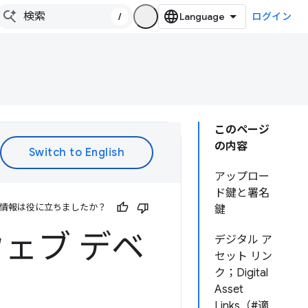
/
ログイン
このページ
の内容
アップロー
ド鍵と署名
情報は役に立ちましたか？
鍵
ウェブ デベ
デジタル ア
セット リン
ク；Digital
Asset
Links（#適