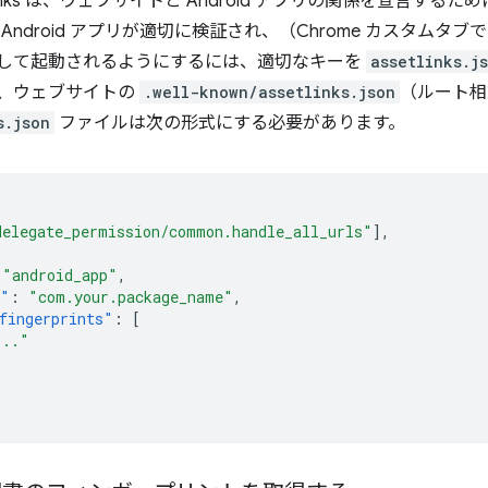
set Links は、ウェブサイトと Android アプリの関係を宣言するた
Android アプリが適切に検証され、（Chrome カスタムタ
して起動されるようにするには、適切なキーを
assetlinks.j
、ウェブサイトの
.well-known/assetlinks.json
（ルート相
s.json
ファイルは次の形式にする必要があります。
delegate_permission/common.handle_all_urls"
],
"android_app"
,
e"
:
"com.your.package_name"
,
fingerprints"
:
[
..."