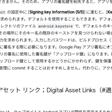
できません。そのため、アプリの署名鍵を紛失すると、アプリ
nit
の設定中に [
Signing key information (5/5)
] に進むと、[
Ke
力を求められます。デフォルトを使用することもできます。デフ
ィレクトリのファイル
android.keystore
で、デフォルトのキ
rap がその場所にそのキー名の既存のキーストアを見つけられない
力を求められます。入力したパスワードは、ビルドプロセス（
署名する際に必要になります。Google Play アプリ署名にオプト
リの署名に使用した署名鍵が「アップロード鍵」になります。Bubb
ップロード鍵として使用するかどうかにかかわらず、鍵を保護
管理に commit することはおすすめしません。代わりに、ア
セット リンク；Digital Asset Link