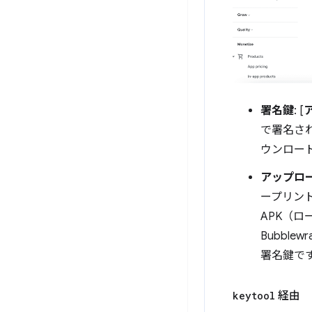
署名鍵
: [
で署名され
ウンロー
アップロ
ープリント
APK（ロ
Bubbl
署名鍵です
keytool
経由