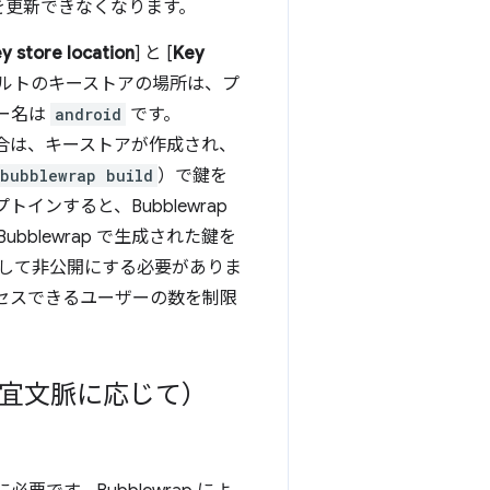
を更新できなくなります。
y store location
] と [
Key
ォルトのキーストアの場所は、プ
ー名は
android
です。
場合は、キーストアが作成され、
bubblewrap build
）で鍵を
インすると、Bubblewrap
lewrap で生成された鍵を
して非公開にする必要がありま
クセスできるユーザーの数を制限
s（#適宜文脈に応じて）