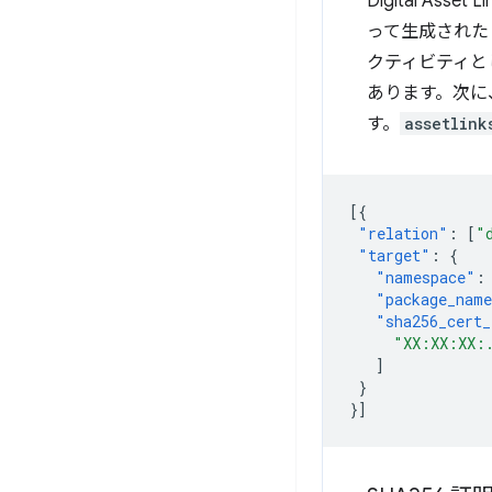
Digital As
って生成された 
クティビティと
あります。次に
す。
assetlink
[{
"relation"
:
[
"
"target"
:
{
"namespace"
:
"package_nam
"sha256_cert_
"XX:XX:XX:
]
}
}]