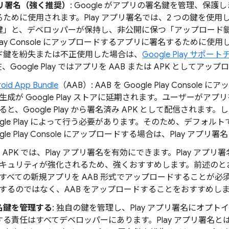
アプリ署名（強く推奨）
: Google がアプリの署名鍵を管理、保護
ために使用されます。Play アプリ署名では、2 つの鍵を使用し
鍵」と、デベロッパーが保持し、非公開に保つ「アップロード
e Play Console にアップロードするアプリに署名するため
ド鍵を紛失または不正使用した場合は、
Google Play サポ
、Google Play ではアプリを AAB または APK としてアッ
oid App Bundle
（AAB）: AAB を Google Play Consol
生成が Google Play ストアに延期されます。ユーザーが
ると、Google Play から署名済み APK として配信されます。
ogle Play によって行う必要があります。そのため、デフォルト
ogle Play Console にアップロードする場合は、Play ア
K: APK では、Play アプリ署名を有効にできます。Play ア
キュリティが強化されるため、強くおすすめします。前述のとおり、G
すべての新規アプリを AAB 形式でアップロードすることが必須
するのではなく、AAB をアップロードすることをおすすめし
名鍵を管理する
: 独自の鍵を管理し、Play アプリ署名にオプ
する責任はすべてデベロッパーにあります。Play アプリ署名