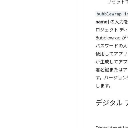
リセット
bubblewrap i
name
] の入
ロジェクト デ
Bubblew
パスワードの入
使用してアプリに
が生成してアプ
署名鍵またはア
す。バージョン
します。
デジタル ア