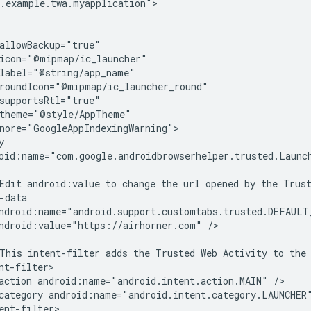
.example.twa.myapplication">

oid:name="com.google.androidbrowserhelper.trusted.Launch
Edit
android:value
to
change
the
url
opened
by
the
Trus
ndroid:value="https://airhorner.com"
/>

This
intent-filter
adds
the
Trusted
Web
Activity
to
the
action
android:name="android.intent.action.MAIN"
category
android:name="android.intent.category.LAUNCHER
ent-filter>
