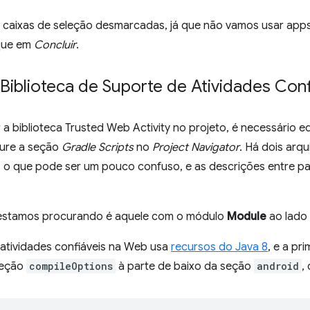
s caixas de seleção desmarcadas, já que não vamos usar apps
ique em
Concluir
.
Biblioteca de Suporte de Atividades Con
 a biblioteca Trusted Web Activity no projeto, é necessário ed
cure a seção
Gradle Scripts
no
Project Navigator
. Há dois arq
, o que pode ser um pouco confuso, e as descrições entre pa
 estamos procurando é aquele com o módulo
Module
ao lado
 atividades confiáveis na Web usa
recursos do Java 8
, e a pr
seção
compileOptions
à parte de baixo da seção
android
,