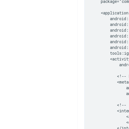
package="com
andr
<!--
a
<!--
<
<
</int