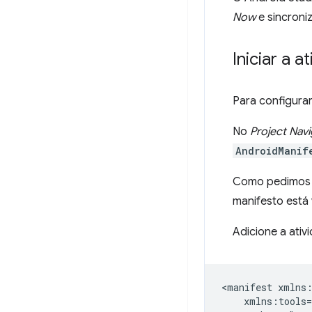
Now
e sincroniz
Iniciar a 
Para configurar
No
Project Navi
AndroidManif
Como pedimos a
manifesto está 
Adicione a ati
<manifest