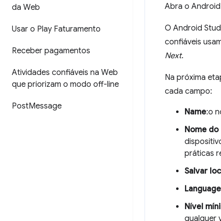
Abra o Android
da Web
O Android Studi
Usar o Play Faturamento
confiáveis usam
Receber pagamentos
Next
.
Atividades confiáveis na Web
Na próxima etap
que priorizam o modo off-line
cada campo:
Post
Message
Name
:o 
Nome do 
dispositi
práticas 
Salvar lo
Language
Nível mín
qualquer 