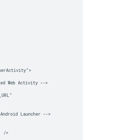
erActivity">

ted
Web
Activity
Android
Launcher
"