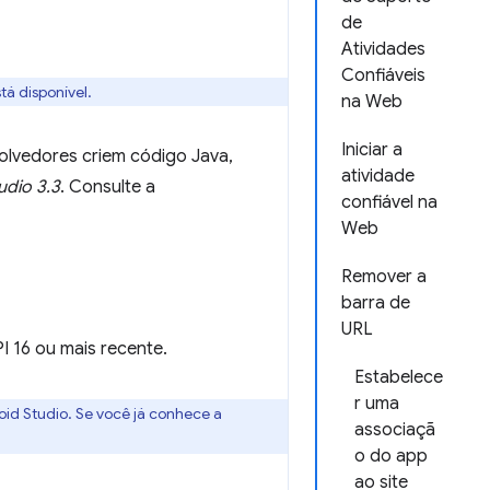
de
Atividades
Confiáveis
tá disponível.
na Web
Iniciar a
olvedores criem código Java,
atividade
udio 3.3
. Consulte a
confiável na
Web
Remover a
barra de
URL
I 16 ou mais recente.
Estabelece
r uma
oid Studio. Se você já conhece a
associaçã
o do app
ao site