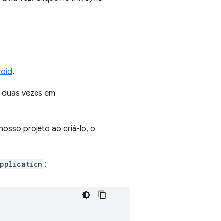
roid
.
e duas vezes em
osso projeto ao criá-lo, o
pplication
: