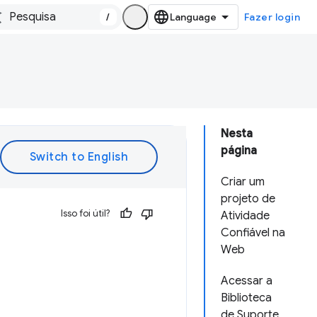
/
Fazer login
Nesta
página
Criar um
projeto de
Isso foi útil?
Atividade
Confiável na
Web
Acessar a
Biblioteca
de Suporte