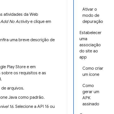
Ativar o
 as atividades da Web
modo de
a
Add No Activity
e clique em
depuração
Estabelecer
uma
Confira uma breve descrição de
associação
do site ao
app
gle Play Store e em
Como criar
sobre os requisitos e as
um ícone
.
Como
a de arquivos.
gerar um
ecione Java como padrão.
APK
assinado
nível 16
. Selecione a API 16 ou