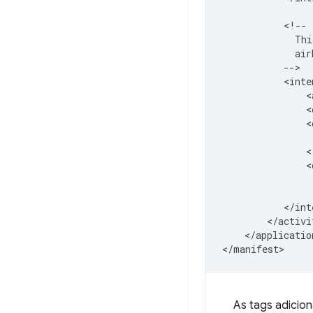
Thi
<
<
<
<
</application
As tags adicio