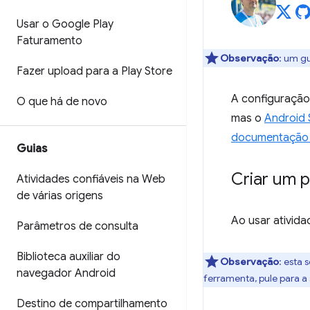
Usar o Google Play
Faturamento
Observação
: um gu
Fazer upload para a Play Store
A configuração
O que há de novo
mas o
Android 
documentação 
Guias
Criar um p
Atividades confiáveis na Web
de várias origens
Ao usar ativida
Parâmetros de consulta
Biblioteca auxiliar do
Observação
:
esta s
navegador Android
ferramenta, pule para a
Destino de compartilhamento