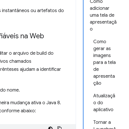
Como
adicionar
 instantâneos ou artefatos do
uma tela de
apresentaçã
o
fiáveis na Web
Como
gerar as
itar o arquivo de build do
imagens
uivos chamados
para a tela
rênteses ajudam a identificar
de
apresenta
ção
 do nome.
Atualizaçã
imeira mudança ativa o Java 8.
o do
aplicativo
 conforme abaixo:
Tornar a