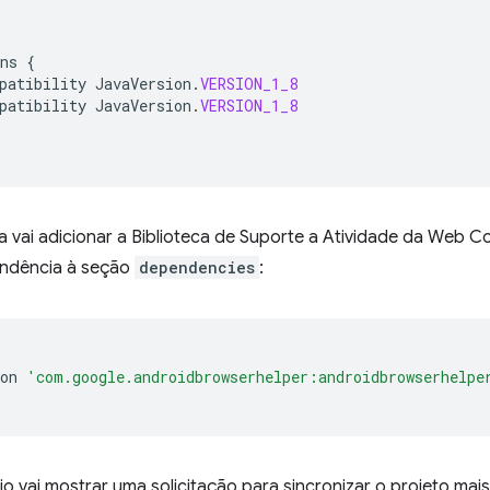
ns
{
patibility
JavaVersion
.
VERSION_1_8
patibility
JavaVersion
.
VERSION_1_8
 vai adicionar a Biblioteca de Suporte a Atividade da Web Co
ndência à seção
dependencies
:
on
'com.google.androidbrowserhelper:androidbrowserhelpe
o vai mostrar uma solicitação para sincronizar o projeto mais