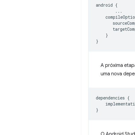
android
{
...
compileOptio
sourceCom
targetCom
}
}
A próxima etapa
uma nova depe
dependencies
{
implementati
}
O Android Studi