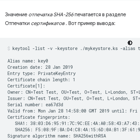
Значение
отпечатка SHA-256
печатается в разделе
Отпечатки
сертификатов
. Вот пример вывода:
keytool -list -v -keystore ./mykeystore.ks -alias 
Alias name: key0

Creation date: 28 Jan 2019

Entry type: PrivateKeyEntry

Certificate chain length: 1

Certificate[1]:

Owner: CN=Test Test, OU=Test, O=Test, L=London, ST=L
Issuer: CN=Test Test, OU=Test, O=Test, L=London, ST=
Serial number: ea67d3d

Valid from: Mon Jan 28 14:58:00 GMT 2019 until: Fri 
Certificate fingerprints:

   SHA1: 38:03:D6:95:91:7C:9C:EE:4A:A0:58:43:A7:43:
   SHA256: F5:08:9F:8A:D4:C8:4A:15:6D:0A:B1:3F:61:9
Signature algorithm name: SHA256withRSA
