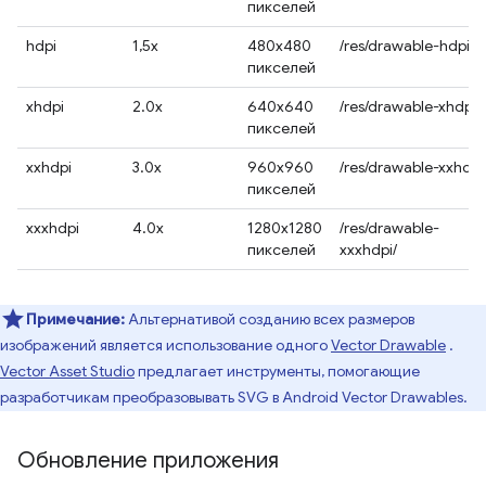
пикселей
hdpi
1,5x
480x480
/res/drawable-hdpi/
пикселей
xhdpi
2.0x
640x640
/res/drawable-xhdpi/
пикселей
xxhdpi
3.0x
960x960
/res/drawable-xxhdpi
пикселей
xxxhdpi
4.0x
1280x1280
/res/drawable-
пикселей
xxxhdpi/
Примечание:
Альтернативой созданию всех размеров
изображений является использование одного
Vector Drawable
.
Vector Asset Studio
предлагает инструменты, помогающие
разработчикам преобразовывать SVG в Android Vector Drawables.
Обновление приложения