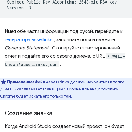
Subject Public Key Algorithm: 2048-bit RSA key

Имея обе части информации под рукой, перейдите к
генератору assetlinks
, заполните поля и нажмите
Generate Statement
. Скопируйте сгенерированный
отчет и подайте его со своего домена, с URL
/.well-
known/assetlinks.json
.
Примечание:
Файл
должен находиться в папке
AssetLinks
в корне домена, поскольку
/.well-known/assetlinks.json
Chrome будет искать его только там.
Создание значка
Когда Android Studio создает новый проект, он будет