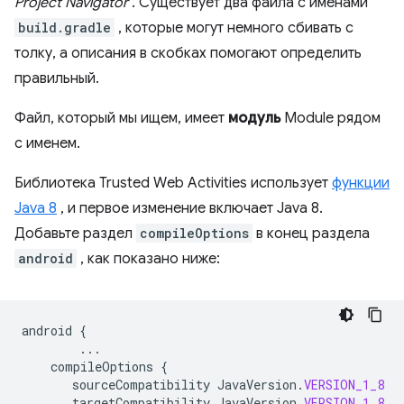
Project Navigator
. Существует два файла с именами
build.gradle
, которые могут немного сбивать с
толку, а описания в скобках помогают определить
правильный.
Файл, который мы ищем, имеет
модуль
Module рядом
с именем.
Библиотека Trusted Web Activities использует
функции
Java 8
, и первое изменение включает Java 8.
Добавьте раздел
compileOptions
в конец раздела
android
, как показано ниже:
android
{
...
compileOptions
{
sourceCompatibility
JavaVersion
.
VERSION_1_8
targetCompatibility
JavaVersion
.
VERSION_1_8