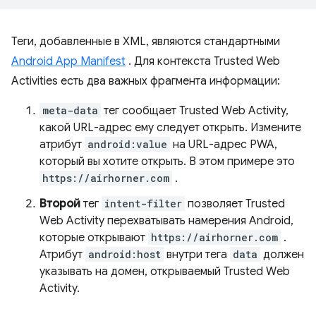
Теги, добавленные в XML, являются стандартными
Android App Manifest
. Для контекста Trusted Web
Activities есть два важных фрагмента информации:
meta-data
тег сообщает Trusted Web Activity,
какой URL-адрес ему следует открыть. Измените
атрибут
android:value
на URL-адрес PWA,
который вы хотите открыть. В этом примере это
https://airhorner.com
.
Второй
тег
intent-filter
позволяет Trusted
Web Activity перехватывать намерения Android,
которые открывают
https://airhorner.com
.
Атрибут
android:host
внутри тега
data
должен
указывать на домен, открываемый Trusted Web
Activity.