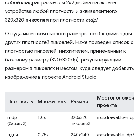
собой квадрат размером 2x2 дюйма на экране
устройства любой плотности и эквивалентного
320x320
пикселям
при плотности
mdpi
.
Оттуда мы можем вывести размеры, необходимые для
других плотностей пикселей. Ниже приведен список с
плотностью пикселей, множителем, примененным к
базовому размеру (320x320dp), результирующим
размером в пикселях и местом, куда следует добавить
изображение в проекте Android Studio.
Местоположени
Плотность
Множитель
Размер
проекта
mdpi
1.0x
320x320
/res/drawable-mdpi/
(базовый)
пикселей
лдпи
0,75x
240x240
/res/drawable-ldpi/