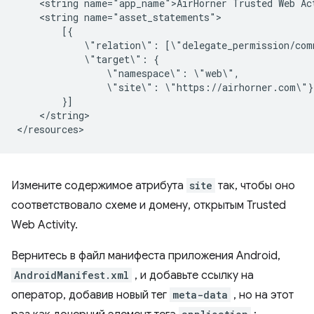
<string
name="app_name">AirHorner
Trusted
Web
<string
\"relation\":
\"target\":
\"namespace\":
\"site\":
</string>

Измените содержимое атрибута
site
так, чтобы оно
соответствовало схеме и домену, открытым Trusted
Web Activity.
Вернитесь в файл манифеста приложения Android,
AndroidManifest.xml
, и добавьте ссылку на
оператор, добавив новый тег
meta-data
, но на этот