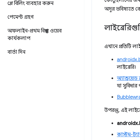
কৌতূহলীদের জন্
প্লে বিলিং ব্যবহার করুন
অদূর ভবিষ্যতে ক
পেমেন্ট গ্রহণ
লাইব্রেরি
অফলাইন-প্রথম বিশ্বস্ত ওয়েব
কার্যকলাপ
এখানে প্রতিটি লা
বার্তা দিন
androidx.
লাইব্রেরি।
অ্যান্ড্রয়েড
যা সুবিধার
Bubblewr
উপরন্তু, এই লাইব্
androidx
কাস্টম-ট্যাব