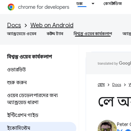
ডক্স
কেস স্টাডিজ
Docs
Web on Android
অ্যান্ড্রয়েডে ওয়েব
কাস্টম ট্যাব
বিশ্বস্ত ওয়েব কার্যকলাপ
অ্যান
বিশ্বস্ত ওয়েব কার্যকলাপ
ওভারভিউ
শুরু করুন
হোম
Docs
W
ওয়েব ডেভেলপারদের জন্য
লে অব 
অ্যান্ড্রয়েড ধারণা
ইন্টিগ্রেশন গাইড
Peter
ইকোসিস্টেম