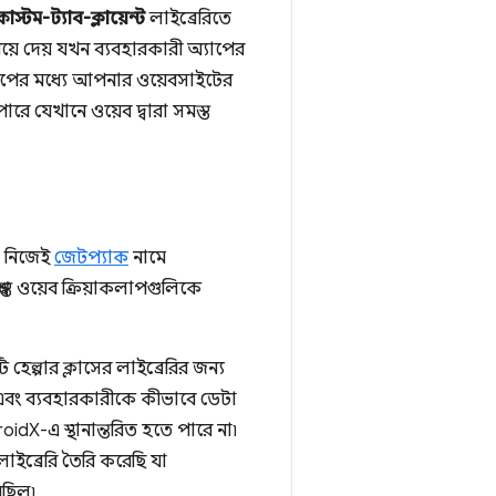
কাস্টম-ট্যাব-ক্লায়েন্ট
লাইব্রেরিতে
রিয়ে দেয় যখন ব্যবহারকারী অ্যাপের
যাপের মধ্যে আপনার ওয়েবসাইটের
রে যেখানে ওয়েব দ্বারা সমস্ত
যা নিজেই
জেটপ্যাক
নামে
বস্ত ওয়েব ক্রিয়াকলাপগুলিকে
 হেল্পার ক্লাসের লাইব্রেরির জন্য
া এবং ব্যবহারকারীকে কীভাবে ডেটা
idX-এ স্থানান্তরিত হতে পারে না৷
ইব্রেরি তৈরি করেছি যা
েছিল৷