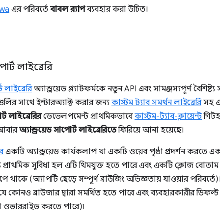
twa
এর পরিবর্তে
বাবল র‍্যাপ
ব্যবহার করা উচিত।
াপোর্ট লাইব্রেরি
্ট লাইব্রেরি
অ্যান্ড্রয়েড প্ল্যাটফর্মকে নতুন API এবং সামঞ্জস্যপূর্ণ বৈশিষ্
গুলির সাথে ইন্টারঅ্যাক্ট করার জন্য
কাস্টম ট্যাব সমর্থন লাইব্রেরি
সহ এট
র্ট লাইব্রেরির
ডেভেলপমেন্ট প্রাথমিকভাবে
কাস্টম-ট্যাব-ক্লায়েন্ট
গিটহ
 আবার
অ্যান্ড্রয়েড সাপোর্ট লাইব্রেরিতে
ফিরিয়ে আনা হয়েছে।
াব
একটি অ্যান্ড্রয়েড কার্যকলাপ যা একটি ওয়েব পৃষ্ঠা প্রদর্শন করতে এ
 প্রাথমিক সুবিধা হল এটি থিমযুক্ত হতে পারে এবং একটি ক্লোজ বোতাম
ে থাকে (অ্যাপটি ছেড়ে সম্পূর্ণ ব্রাউজিং অভিজ্ঞতায় যাওয়ার পরিবর্ত
 যে কোনও ব্রাউজার দ্বারা সমর্থিত হতে পারে এবং ব্যবহারকারীর ডিফল্
া ওভাররাইড করতে পারে)৷