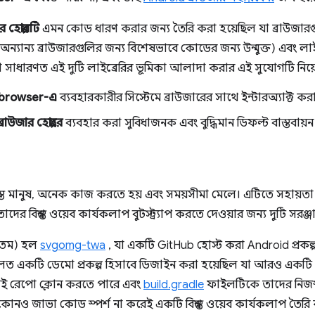
র হেল্পারটি
এমন কোড ধারণ করার জন্য তৈরি করা হয়েছিল যা ব্রাউজারগুলির
অন্যান্য ব্রাউজারগুলির জন্য বিশেষভাবে কোডের জন্য উন্মুক্ত) এবং লাইব
 সাধারণত এই দুটি লাইব্রেরির ভূমিকা আলাদা করার এই সুযোগটি নিয়ে
.browser-এ
ব্যবহারকারীর সিস্টেমে ব্রাউজারের সাথে ইন্টারঅ্যাক্ট করা
ব্রাউজার হেল্পারে
ব্যবহার করা সুবিধাজনক এবং বুদ্ধিমান ডিফল্ট বাস্তবায়ন
্ত মানুষ, অনেক কাজ করতে হয় এবং সময়সীমা মেলে। এটিতে সহায়ত
দের বিশ্বস্ত ওয়েব কার্যকলাপ বুটস্ট্র্যাপ করতে দেওয়ার জন্য দুটি সরঞ্
ীনতম) হল
svgomg-twa
, যা একটি GitHub হোস্ট করা Android প্রকল্প 
ূলত একটি ডেমো প্রকল্প হিসাবে ডিজাইন করা হয়েছিল যা আরও একটি ট
েই রেপো ক্লোন করতে পারে এবং
build.gradle
ফাইলটিকে তাদের নিজস্ব
োনও জাভা কোড স্পর্শ না করেই একটি বিশ্বস্ত ওয়েব কার্যকলাপ তৈর