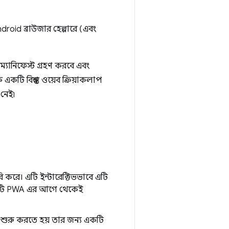
ndroid ব্রাউজার হেল্পারে (এবং
্যানিফেস্ট গ্রহণ করবে এবং
টি বিশ্বস্ত ওয়েব ক্রিয়াকলাপ
নেই৷
ি করে। এটি ইন্টারেক্টিভভাবে এটি
একটি PWA এর আগে থেকেই
ভাবে শুরু করতে হয় তার জন্য একটি