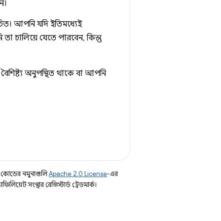
ন।
চিত। আপনি যদি ইতিমধ্যেই
া চালিয়ে যেতে পারবেন, কিন্তু
বৈশিষ্ট্য অনুপস্থিত থাকে বা আপনি
 কোডের নমুনাগুলি
Apache 2.0 License
-এর
িয়েট সংস্থার রেজিস্টার্ড ট্রেডমার্ক।