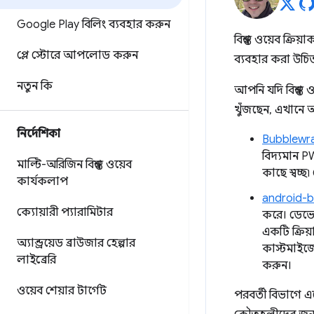
Google Play বিলিং ব্যবহার করুন
বিশ্বস্ত ওয়েব ক
প্লে স্টোরে আপলোড করুন
ব্যবহার করা উচি
নতুন কি
আপনি যদি বিশ্বস্
খুঁজছেন, এখানে
নির্দেশিকা
Bubblewr
বিদ্যমান PW
মাল্টি-অরিজিন বিশ্বস্ত ওয়েব
কাছে স্বচ্ছ
কার্যকলাপ
android-b
ক্যোয়ারী প্যারামিটার
করে। ডেভেল
একটি ক্রিয়
অ্যান্ড্রয়েড ব্রাউজার হেল্পার
কাস্টমাইজ
লাইব্রেরি
করুন।
ওয়েব শেয়ার টার্গেট
পরবর্তী বিভাগে এ