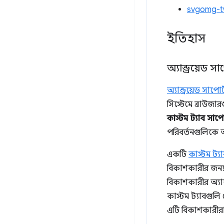
svgomg-
ইতিহাস
অ্যান্ড্রয়েড স
অ্যান্ড্রয়েড সাপোর
সিস্টেমে ব্রাউজার
কাস্টম ট্যাব সাপো
পরিবর্তনগুলিকে
একটি
কাস্টম ট্য
বিকাশকারীর জন্য
বিকাশকারীর অ্যাপ
কাস্টম ট্যাবগুলি
এটি বিকাশকারীর