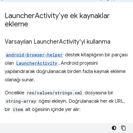
Launcher
Activity'ye ek kaynaklar
ekleme
Varsayılan Launcher
Activity'yi kullanma
android-browser-helper
destek kitaplığının bir parçası
olan
LauncherActivity
, Android projesini
yapılandırarak doğrulanacak birden fazla kaynak ekleme
olanağı sunar.
Öncelikle
res/values/strings.xml
dosyasına bir
string-array
öğesi ekleyin. Doğrulanacak her ek URL,
bir
item
alt öğesinin içinde yer alır: