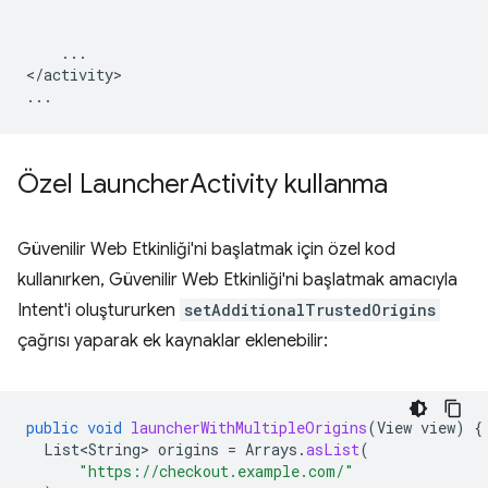
...

</activity>

Özel Launcher
Activity kullanma
Güvenilir Web Etkinliği'ni başlatmak için özel kod
kullanırken, Güvenilir Web Etkinliği'ni başlatmak amacıyla
Intent'i oluştururken
setAdditionalTrustedOrigins
çağrısı yaparak ek kaynaklar eklenebilir:
public
void
launcherWithMultipleOrigins
(
View
view
)
{
List<String>
origins
=
Arrays
.
asList
(
"https://checkout.example.com/"