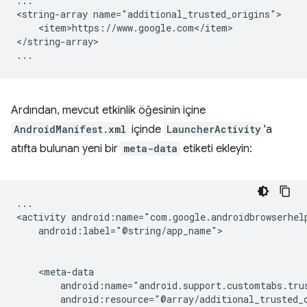
...

<string-array
<item>https://www.google.com</item>

</string-array>

Ardından, mevcut etkinlik öğesinin içine
AndroidManifest.xml
içinde
LauncherActivity
'a
atıfta bulunan yeni bir
meta-data
etiketi ekleyin:
...

<activity
android:label="@string/app_name">

android:resource="@array/additional_trusted_