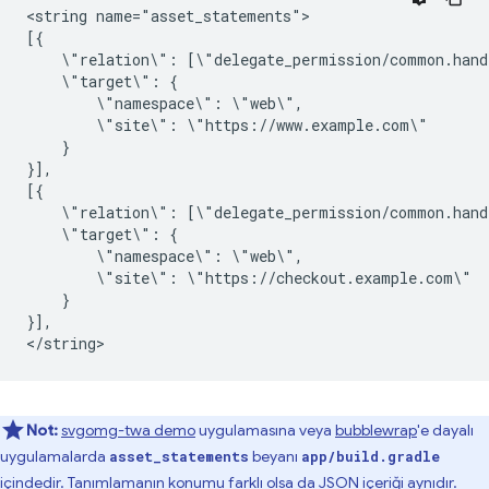
<string
name="asset_statements">

\"relation\":
\"target\":
\"namespace\":
\"site\":
}

}],

\"relation\":
\"target\":
\"namespace\":
\"site\":
}

}],

Not:
svgomg-twa demo
uygulamasına veya
bubblewrap
'e dayalı
uygulamalarda
beyanı
asset_statements
app/build.gradle
içindedir. Tanımlamanın konumu farklı olsa da JSON içeriği aynıdır.