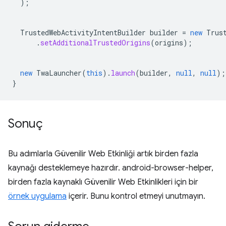
);
TrustedWebActivityIntentBuilder
builder
=
new
Trus
.
setAdditionalTrustedOrigins
(
origins
);
new
TwaLauncher
(
this
).
launch
(
builder
,
null
,
null
);
}
Sonuç
Bu adımlarla Güvenilir Web Etkinliği artık birden fazla
kaynağı desteklemeye hazırdır. android-browser-helper,
birden fazla kaynaklı Güvenilir Web Etkinlikleri için bir
örnek uygulama
içerir. Bunu kontrol etmeyi unutmayın.