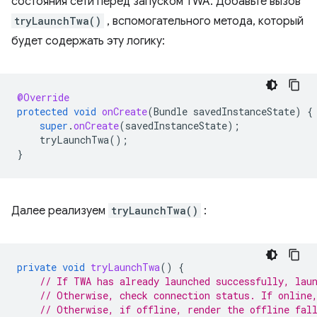
состояния сети перед запуском TWA. Добавьте вызов
tryLaunchTwa()
, вспомогательного метода, который
будет содержать эту логику:
@Override
protected
void
onCreate
(
Bundle
savedInstanceState
)
{
super
.
onCreate
(
savedInstanceState
);
tryLaunchTwa
();
}
Далее реализуем
tryLaunchTwa()
:
private
void
tryLaunchTwa
()
{
// If TWA has already launched successfully, lau
// Otherwise, check connection status. If online
// Otherwise, if offline, render the offline fal