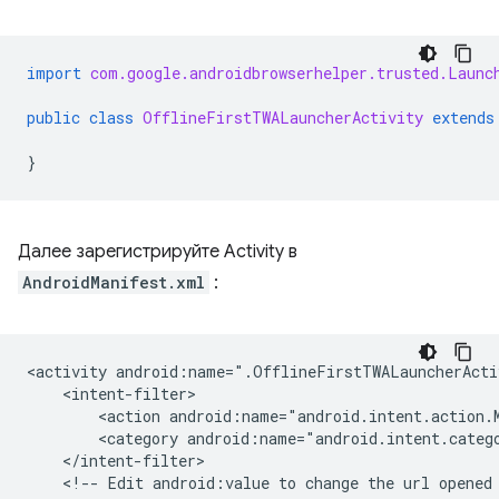
import
com.google.androidbrowserhelper.trusted.Launc
public
class
OfflineFirstTWALauncherActivity
extends
}
Далее зарегистрируйте Activity в
AndroidManifest.xml
:
<activity
android:name=".OfflineFirstTWALauncherActi
<action
android:name="android.intent.action.
<category
android:name="android.intent.categ
<!--
Edit
android:value
to
change
the
url
opened