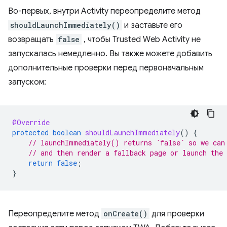
Во-первых, внутри Activity переопределите метод
shouldLaunchImmediately()
и заставьте его
возвращать
false
, чтобы Trusted Web Activity не
запускалась немедленно. Вы также можете добавить
дополнительные проверки перед первоначальным
запуском:
@Override
protected
boolean
shouldLaunchImmediately
()
{
// launchImmediately() returns `false` so we can
// and then render a fallback page or launch the
return
false
;
}
Переопределите метод
onCreate()
для проверки