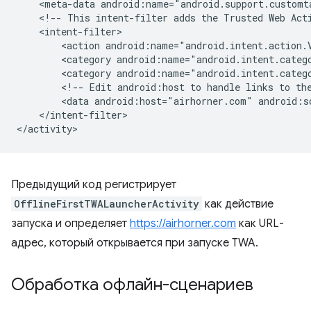
<meta-data
android:name="android.support.customt
<!--
This
intent-filter
adds
the
Trusted
Web
Act
<action
android:name="android.intent.action.
<category
android:name="android.intent.categ
<category
android:name="android.intent.categ
<!--
Edit
android:host
to
handle
links
to
th
<data
android:host="airhorner.com"
android:s
</intent-filter>

Предыдущий код регистрирует
OfflineFirstTWALauncherActivity
как действие
запуска и определяет
https://airhorner.com
как URL-
адрес, который открывается при запуске TWA.
Обработка офлайн-сценариев