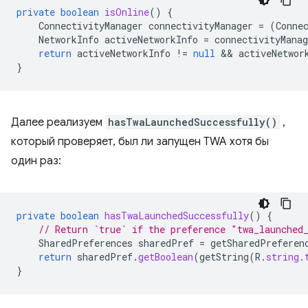
private
boolean
isOnline
()
{
ConnectivityManager
connectivityManager
=
(
Conne
NetworkInfo
activeNetworkInfo
=
connectivityManag
return
activeNetworkInfo
!=
null
 && 
activeNetwor
}
Далее реализуем
hasTwaLaunchedSuccessfully()
,
который проверяет, был ли запущен TWA хотя бы
один раз:
private
boolean
hasTwaLaunchedSuccessfully
()
{
// Return `true` if the preference "twa_launched
SharedPreferences
sharedPref
=
getSharedPreferen
return
sharedPref
.
getBoolean
(
getString
(
R
.
string
.
}