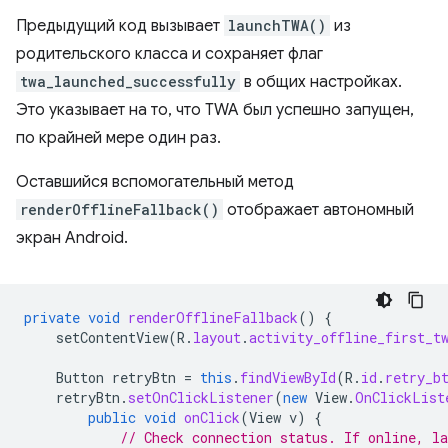
Предыдущий код вызывает
launchTWA()
из
родительского класса и сохраняет флаг
twa_launched_successfully
в общих настройках.
Это указывает на то, что TWA был успешно запущен,
по крайней мере один раз.
Оставшийся вспомогательный метод
renderOfflineFallback()
отображает автономный
экран Android.
private
void
renderOfflineFallback
()
{
setContentView
(
R
.
layout
.
activity_offline_first_t
Button
retryBtn
=
this
.
findViewById
(
R
.
id
.
retry_b
retryBtn
.
setOnClickListener
(
new
View
.
OnClickList
public
void
onClick
(
View
v
)
{
// Check connection status. If online, l