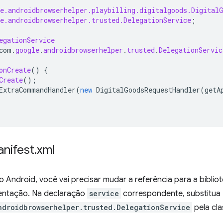
e.androidbrowserhelper.playbilling.digitalgoods.Digital
e.androidbrowserhelper.trusted.DelegationService
;
egationService
com
.
google
.
androidbrowserhelper
.
trusted
.
DelegationServic
onCreate
()
{
Create
();
ExtraCommandHandler
(
new
DigitalGoodsRequestHandler
(
getA
nifest
.
xml
 Android, você vai precisar mudar a referência para a bibli
entação. Na declaração
service
correspondente, substitua
ndroidbrowserhelper.trusted.DelegationService
pela cla