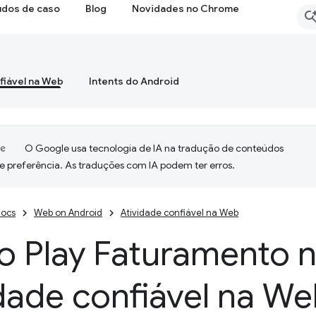
udos de caso
Blog
Novidades no Chrome
fiável na Web
Intents do Android
O Google usa tecnologia de IA na tradução de conteúdos
e preferência. As traduções com IA podem ter erros.
ocs
Web on Android
Atividade confiável na Web
o Play Faturamento 
dade confiável na W