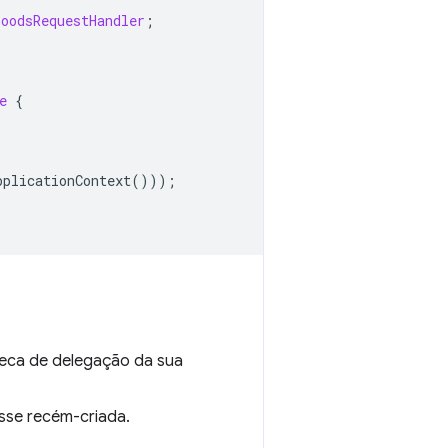
GoodsRequestHandler
;
e
{
pplicationContext
()));
oteca de delegação da sua
sse recém-criada.