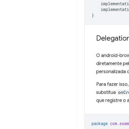
implementati
implementati
}
Delegatio
O android-bro
diretamente pe
personalizada
Para fazer isso
substitua
onCr
que registre o 
package
com.exam