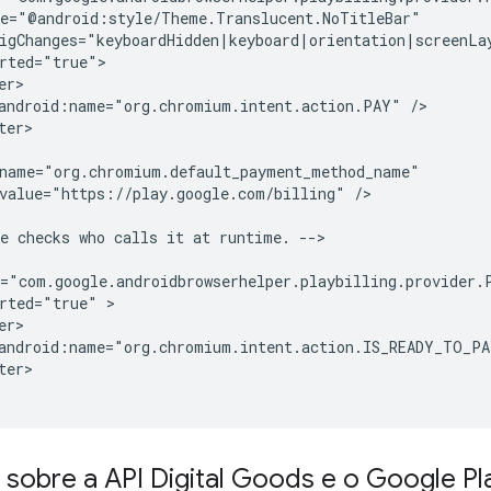
android:name="org.chromium.intent.action.PAY"
value="https://play.google.com/billing"
/>

e
checks
who
calls
it
at
runtime.
-->

rted="true"
android:name="org.chromium.intent.action.IS_READY_TO_P
er>

 sobre a API Digital Goods e o Google P