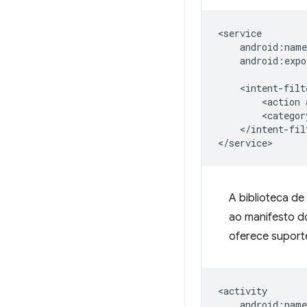
android:expo
<action
<categor
</intent-filt
A biblioteca d
ao manifesto d
oferece supor