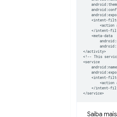
<action
android:
</activity>

<!--
This
servic
android:expo
<action
</intent-filt
Saiba mais