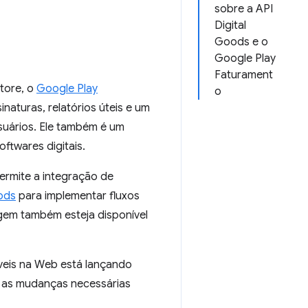
sobre a API
Digital
Goods e o
Google Play
Faturament
Store, o
Google Play
o
naturas, relatórios úteis e um
usuários. Ele também é um
ftwares digitais.
ermite a integração de
oods
para implementar fluxos
gem também esteja disponível
áveis na Web está lançando
a as mudanças necessárias