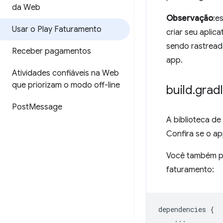
da Web
Observação
:e
Usar o Play Faturamento
criar seu aplic
sendo rastrea
Receber pagamentos
app.
Atividades confiáveis na Web
que priorizam o modo off-line
build
.
grad
Post
Message
A biblioteca d
Confira se o ap
Você também pr
faturamento:
dependencies
{
...