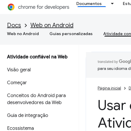
Documentos
Est
Docs
Web on Android
Web no Android
Guias personalizadas
Atividade con
Atividade confiável na Web
para seu idioma d
Visão geral
Começar
Página inicial
D
Conceitos do Android para
Usar 
desenvolvedores da Web
Guia de integração
Ativi
Ecossistema