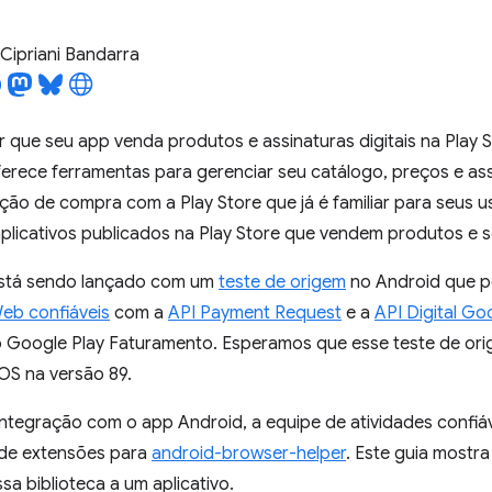
Cipriani Bandarra
r que seu app venda produtos e assinaturas digitais na Play 
erece ferramentas para gerenciar seu catálogo, preços e assi
zação de compra com a Play Store que já é familiar para seus 
aplicativos publicados na Play Store que vendem produtos e so
stá sendo lançado com um
teste de origem
no Android que p
Web confiáveis
com a
API Payment Request
e a
API Digital G
 Google Play Faturamento. Esperamos que esse teste de ori
S na versão 89.
a integração com o app Android, a equipe de atividades confi
 de extensões para
android-browser-helper
. Este guia mostr
sa biblioteca a um aplicativo.