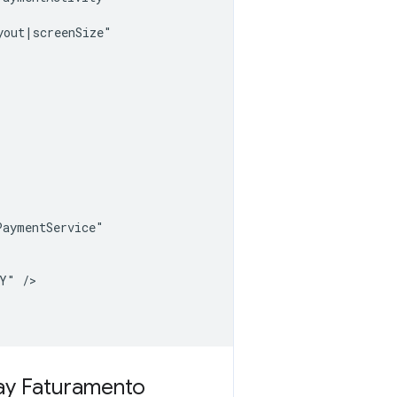
AY"
lay Faturamento