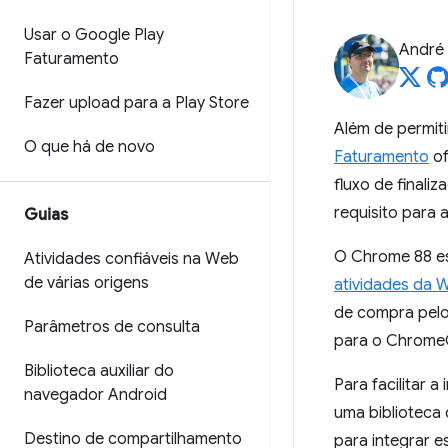
Usar o Google Play
André 
Faturamento
Fazer upload para a Play Store
Além de permiti
O que há de novo
Faturamento
of
fluxo de finali
requisito para 
Guias
O Chrome 88 e
Atividades confiáveis na Web
de várias origens
atividades da 
de compra pelo
Parâmetros de consulta
para o ChromeO
Biblioteca auxiliar do
Para facilitar 
navegador Android
uma biblioteca
Destino de compartilhamento
para integrar es