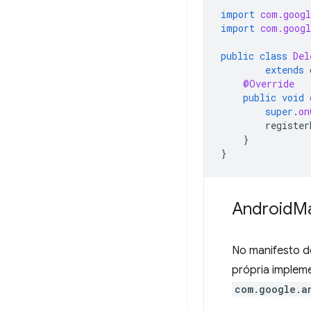
import
com.googl
import
com.googl
public
class
Del
extends
@Override
public
void
super
.
on
register
}
}
Android
Ma
No manifesto do
própria implem
com.google.a