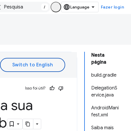
/
Fazer login
Nesta
página
build.gradle
DelegationS
Isso foi útil?
ervice.java
na sua
AndroidMani
fest.xml
eb
Saiba mais