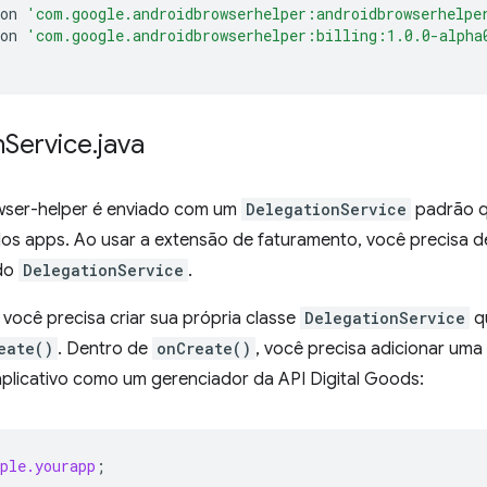
on
'com.google.androidbrowserhelper:androidbrowserhelpe
on
'com.google.androidbrowserhelper:billing:1.0.0-alpha
n
Service
.
java
wser-helper é enviado com um
DelegationService
padrão q
los apps. Ao usar a extensão de faturamento, você precisa
 do
DelegationService
.
, você precisa criar sua própria classe
DelegationService
qu
eate()
. Dentro de
onCreate()
, você precisa adicionar um
aplicativo como um gerenciador da API Digital Goods:
ple.yourapp
;