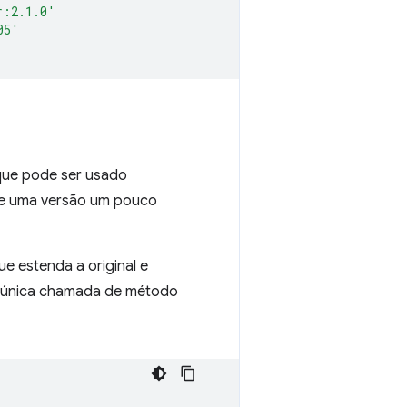
r:2.1.0'
05'
ue pode ser usado
 de uma versão um pouco
e estenda a original e
a única chamada de método